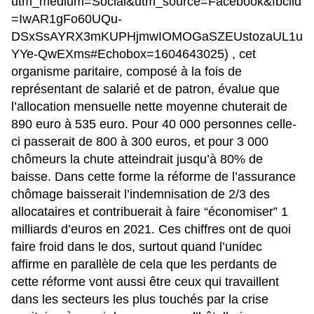
utm_medium=Social&utm_source=Facebook&fbclid
=IwAR1gFo60UQu-
DSxSsAYRX3mKUPHjmwIOMOGaSZEUstozaUL1u
YYe-QwEXms#Echobox=1604643025
) , cet
organisme paritaire, composé à la fois de
représentant de salarié et de patron, évalue que
l’allocation mensuelle nette moyenne chuterait de
890 euro à 535 euro. Pour 40 000 personnes celle-
ci passerait de 800 à 300 euros, et pour 3 000
chômeurs la chute atteindrait jusqu’à 80% de
baisse. Dans cette forme la réforme de l’assurance
chômage baisserait l’indemnisation de 2/3 des
allocataires et contribuerait à faire “économiser” 1
milliards d’euros en 2021. Ces chiffres ont de quoi
faire froid dans le dos, surtout quand l’unidec
affirme en parallèle de cela que les perdants de
cette réforme vont aussi être ceux qui travaillent
dans les secteurs les plus touchés par la crise