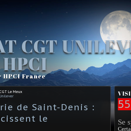
AT CGT UNILE
 HPCI
r HPCI France
 CGT Le Meux
VIS
Unilever
55
rie de Saint-Denis :
cissent le
Se 
Certa