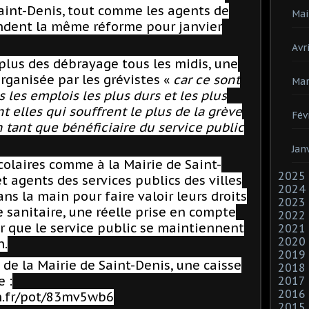
Saint-Denis, tout comme les agents de
Mai
ndent la même réforme pour janvier
Avri
plus des débrayage tous les midis, une
ganisée par les grévistes «
car ce sont
Mar
s les emplois les plus durs et les plus
nt elles qui souffrent le plus de la grève
Fév
n tant que bénéficiaire du service public
Jan
colaires
comme à la Mairie de Saint-
2025
t agents des services publics des villes
2024
ns la main pour faire valoir leurs droits
2023
e sanitaire, une réelle prise en compte
2022
ur que le service public se maintiennent
2021
2020
n.
2019
 de la Mairie de Saint-Denis, une caisse
2018
e :
2017
2016
.fr/pot/83mv5wb6
2015