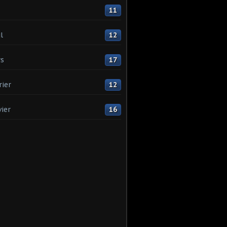
11
l
12
s
17
rier
12
vier
16