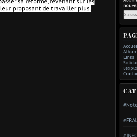
passer sa réforme, revenant sur les
nouvea
eur proposant de travailler plus.
Email
PAG
Accuei
Album
Links
Solida
l'expl
Conta
CAT
#Note
#FRA
#INFO