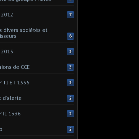
 2012
7
s divers sociétés et
isseurs
6
 2015
3
ions de CCE
3
 TI ET 1336
3
t d'alerte
2
PTI 1336
2
ib
2