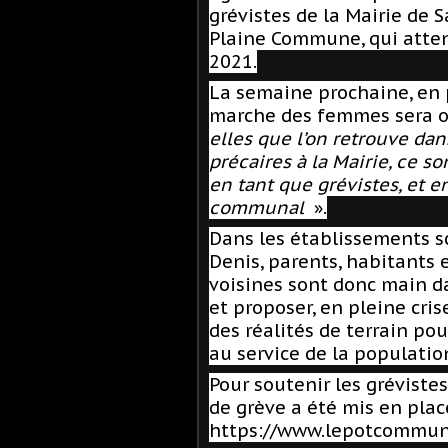
grévistes de la Mairie de 
Plaine Commune, qui atte
2021.
La semaine prochaine, en 
marche des femmes sera or
elles que l’on retrouve dan
précaires à la Mairie, ce so
en tant que grévistes, et e
communal
».
Dans les établissements s
Denis, parents, habitants e
voisines sont donc main da
et proposer, en pleine cris
des réalités de terrain po
au service de la populatio
Pour soutenir les grévistes
de grève a été mis en plac
https://www.lepotcommun