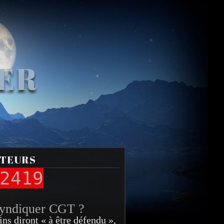
VER
ITEURS
2419
syndiquer CGT ?
ins diront « à être défendu »,