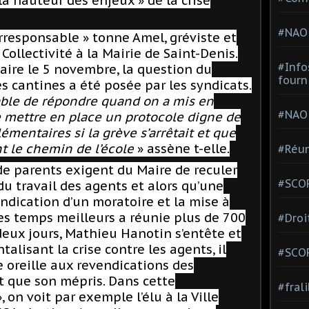
 la hauteur des enjeux » de la crise
#NAO
irresponsable » tonne Amel, gréviste et
Collectivité à la Mairie de Saint-Denis.
#Info
aire le 5 novembre, la question du
fourn
es cantines a été posée par les syndicats.
able de répondre quand on a mis en
#NAO
e mettre en place un protocole digne de
entaires si la grève s’arrêtait et que
t le chemin de l’école
» assène t-elle.
#Réun
de parents exigent du Maire de reculer
#SCOP
du travail des agents et alors qu’une
ndication d’un moratoire et la mise à
es temps meilleurs a réunie plus de 700
#Droi
eux jours, Mathieu Hanotin s’entête et
talisant la crise contre les agents, il
#SCO
e oreille aux revendications des
t que son mépris. Dans cette
#fral
 on voit par exemple l’élu à la Ville