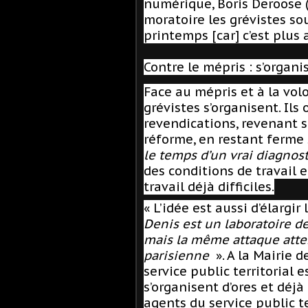
numérique, Boris Deroose (
moratoire les grévistes so
printemps [car] c’est plus 
Contre le mépris : s’organi
Face au mépris et à la vol
grévistes s’organisent. Ils
revendications, revenant s
réforme, en restant ferme 
le temps d’un vrai diagnos
des conditions de travail e
travail déjà difficiles.
« L’idée est aussi d’élarg
Denis est un laboratoire de 
mais la même attaque atten
parisienne
». A la Mairie d
service public territorial e
s’organisent d’ores et déjà
agents du service public te