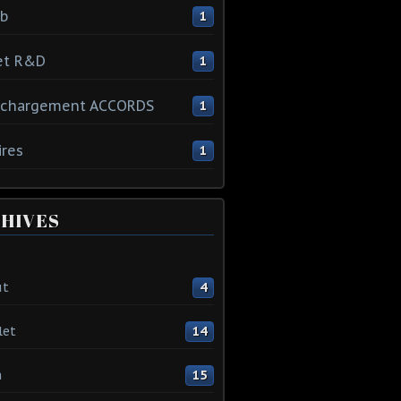
ib
1
et R&D
1
échargement ACCORDS
1
ires
1
HIVES
ût
4
let
14
n
15