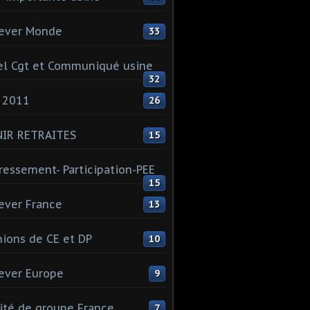
ever Monde
33
l Cgt et Communiqué usine
32
 2011
26
NIR RETRAITES
15
ressement- Participation-PEE
15
ever France
13
ions de CE et DP
10
ever Europe
9
té de groupe France
7