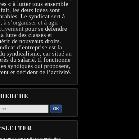
res « à lutter tous ensemble
 fait, les deux idées sont
arables. Le syndicat sert à
r, à s’organiser et à agir
ctivement
pour se défendre
la lutte des classes et
érir de nouveaux droits.
ndicat d’entreprise est la
du syndicalisme, car situé au
près du salarié. Il fonctionne
les syndiqués qui proposent,
tent et décident de l’activité.
CHERCHE
OK
SLETTER
z-vous pour être averti des