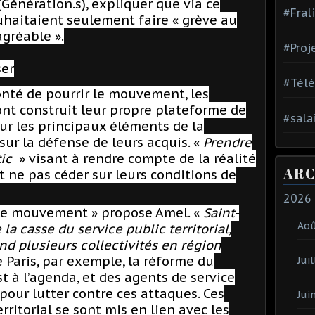
Génération.s), expliquer que via ce
#Fral
uhaitaient seulement faire « grève au
agréable ».
#Proj
ser
#Tél
onté de pourrir le mouvement, les
 ont construit leur propre plateforme de
#sala
ur les principaux éléments de la
sur la défense de leurs acquis. «
Prendre
tic
» visant à rendre compte de la réalité
ARC
t ne pas céder sur leurs conditions de
2026
ir le mouvement » propose Amel. «
Saint-
Ao
la casse du service public territorial,
d plusieurs collectivités en région
e Paris, par exemple, la réforme du
Juil
st à l’agenda, et
des agents de service
 pour lutter contre ces attaques
. Ces
Jui
rritorial se sont mis en lien avec les