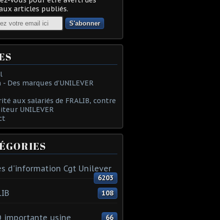
ux articles publiés.
ES
l
 - Des marques d'UNILEVER
rité aux salariés de FRALIB, contre
oiteur UNILEVER
ct
ÉGORIES
s d'information Cgt Unilever
6203
LIB
108
 importante usine
66