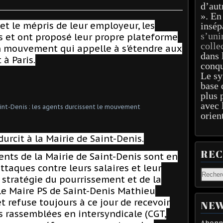
d’aut
». En
 et le mépris de leur employeur, les
insép
s’uni
s et ont proposé leur propre plateforme
colle
n mouvement qui appelle à s'étendre aux
dans 
 à Paris.
conqu
Le sy
base 
plus 
avec 
orien
rcit à la Mairie de Saint-Denis.
RE
gents de la Mairie de Saint-Denis
sont en
ttaques contre leurs salaires et leur
a stratégie du pourrissement et de la
, le Maire PS de Saint-Denis Mathieu
 refuse toujours à ce jour de recevoir
NEW
s rassemblées en intersyndicale (CGT,
Abonne