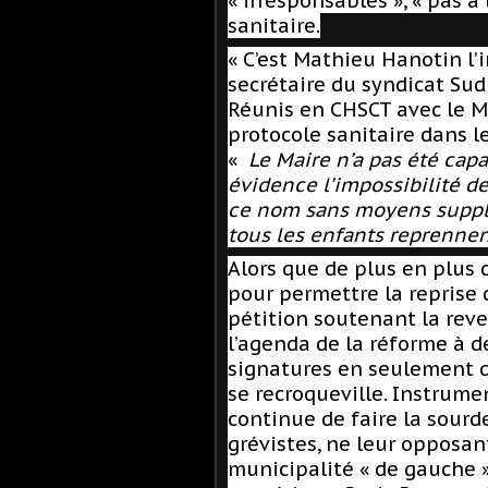
« irresponsables », « pas à
sanitaire.
« C’est Mathieu Hanotin l’
secrétaire du syndicat Sud 
Réunis en CHSCT avec le M
protocole sanitaire dans l
«
Le Maire n’a pas été cap
évidence l’impossibilité d
ce nom sans moyens supplém
tous les enfants reprennen
Alors que de plus en plus 
pour permettre la reprise 
pétition soutenant la reve
l’agenda de la réforme à d
signatures en seulement d
se recroqueville. Instrumen
continue de faire la sourd
grévistes, ne leur opposan
municipalité « de gauche »,