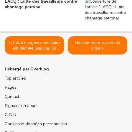
LACQ : Lutte des travailleurs contre
chantage patronal
< L'état d'urgence sanitaire
Gestion répressive de la
est décrété jusqu'au 16
crise >
février 2021
Hébergé par Overblog
Top articles
Pages
Contact
Signaler un abus
C.G.U.
Cookies et données personnelles