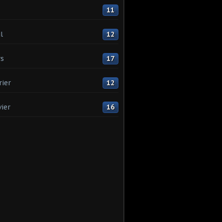
11
l
12
s
17
rier
12
vier
16