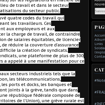
nouvea
 lieu de travail et dans le secteur
Email
vatisations du secteur public.
é quatre codes du travail qui
ant les travailleurs. Ces
PAG
nt aux employeurs et aux
 la charge de travail, de contraindre
Accuei
on de salaires équitables, de licencier
Album
Links
, de réduire la couverture d’assurance
Solida
ifficile la création de syndicats.
l'expl
yndicats, une plateforme de plus de 300
Conta
urs a appelé à une manifestation pour ce
CAT
paux secteurs industriels tels que la
rbon, les télécommunications,
#Note
, les ports et docks, les banques et
ont joints à la grève, tandis que dans
#FRA
st une république fédérale composée de
rritoires de l’Union), une grève rurale est
#INFO