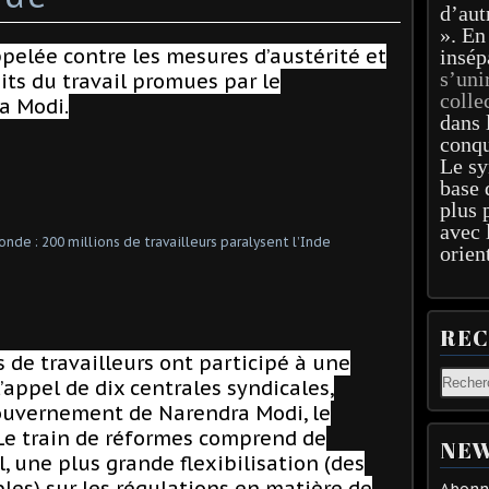
d’aut
». En
pelée contre les mesures d’austérité et
insép
s’uni
oits du travail promues par le
colle
a Modi.
dans 
conqu
Le sy
base 
plus 
avec 
orien
RE
s de travailleurs ont participé à une
’appel de dix centrales syndicales,
gouvernement de Narendra Modi, le
 Le train de réformes comprend de
NEW
il, une plus grande flexibilisation (des
les) sur les régulations en matière de
Abonne