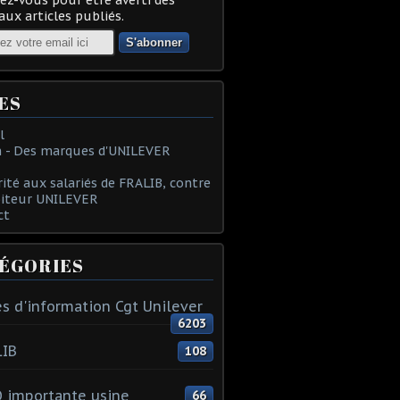
ux articles publiés.
ES
l
 - Des marques d'UNILEVER
rité aux salariés de FRALIB, contre
oiteur UNILEVER
ct
ÉGORIES
s d'information Cgt Unilever
6203
LIB
108
 importante usine
66