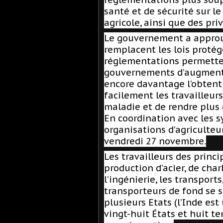
santé et de sécurité sur le
agricole, ainsi que des pri
Le gouvernement a approuv
remplacent les lois protége
réglementations permette
gouvernements d’augmenter
encore davantage l’obtenti
facilement les travailleurs
maladie et de rendre plus d
En coordination avec les s
organisations d’agriculte
vendredi 27 novembre.
Les travailleurs des princi
production d’acier, de cha
l’ingénierie, les transports
transporteurs de fond se s
plusieurs Etats (l’Inde e
vingt-huit États et huit te