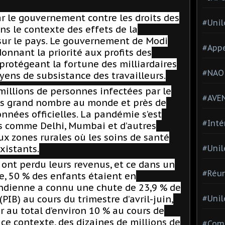
r le gouvernement contre les droits des
#Unil
ans le contexte des effets de la
ur le pays. Le gouvernement de Modi
#Appe
nnant la priorité aux profits des
protégeant la fortune des milliardaires
#NAO
oyens de subsistance des travailleurs.
millions de personnes infectées par le
#AVE
us grand nombre au monde et près de
onnées officielles. La pandémie s’est
#Inté
s comme Delhi, Mumbai et d’autres
aux zones rurales où les soins de santé
xistants.
#Unil
ont perdu leurs revenus, et ce dans un
#Réun
e, 50 % des enfants étaient en
indienne a connu une chute de 23,9 % de
(PIB) au cours du trimestre d’avril-juin,
#Unil
er au total d’environ 10 % au cours de
 ce contexte, des dizaines de millions de
#Comi