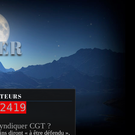
VER
ITEURS
2419
syndiquer CGT ?
ins diront « à être défendu »,