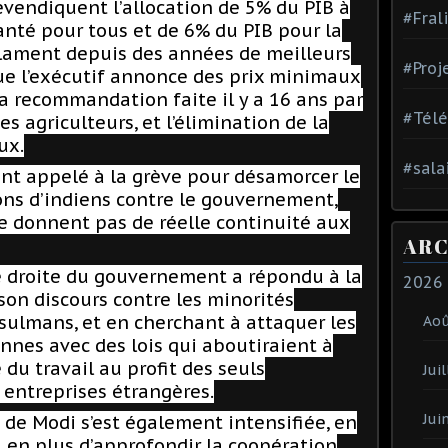
revendiquent l’allocation de 5% du PIB à
#Fral
santé pour tous et de 6% du PIB pour la
éclament depuis des années de meilleurs
#Proj
que l’exécutif annonce des prix minimaux
la recommandation faite il y a 16 ans par
#Tél
s agriculteurs, et l’élimination de la
ux.
#sala
ont appelé à la grève pour désamorcer le
ns d’indiens contre le gouvernement,
ne donnent pas de réelle continuité aux
ARC
de droite du gouvernement a répondu à la
2026
on discours contre les minorités
sulmans, et en cherchant à attaquer les
Ao
onnes avec des lois qui aboutiraient à
 du travail au profit des seuls
Juil
s entreprises étrangères.
Jui
 de Modi s’est également intensifiée, en
e, en plus d’approfondir la coopération