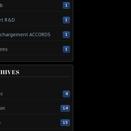
ib
1
et R&D
1
échargement ACCORDS
1
ires
1
HIVES
ût
4
let
14
n
15