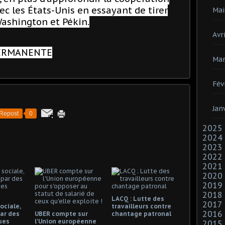
ec les États-Unis en essayant de tirer
Mai
Washington et Pékin.
Avri
PERMANENTE
Mar
Fév
Jan
Repost
0
2025
2024
2023
2022
2021
2020
2019
2018
LACQ : Lutte des
2017
ociale,
travailleurs contre
2016
ar des
UBER compte sur
chantage patronal
ues
l'Union européenne
2015