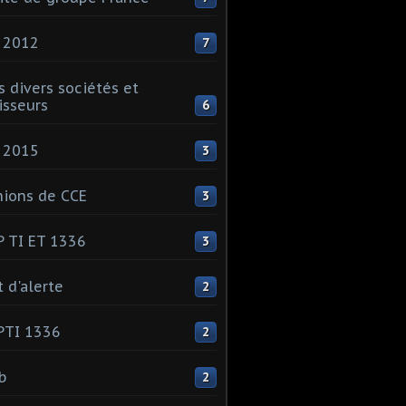
 2012
7
s divers sociétés et
isseurs
6
 2015
3
ions de CCE
3
 TI ET 1336
3
t d'alerte
2
PTI 1336
2
ib
2