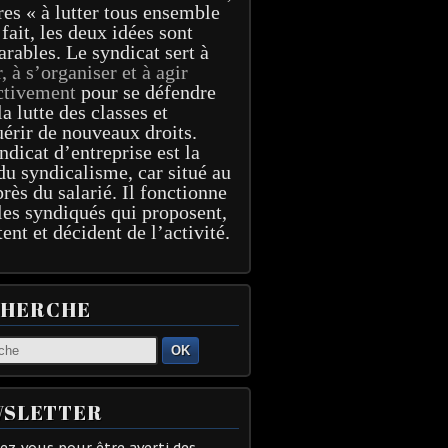
res « à lutter tous ensemble
 fait, les deux idées sont
arables. Le syndicat sert à
r, à s’organiser et à agir
ctivement
pour se défendre
la lutte des classes et
érir de nouveaux droits.
ndicat d’entreprise est la
du syndicalisme, car situé au
près du salarié. Il fonctionne
les syndiqués qui proposent,
tent et décident de l’activité.
CHERCHE
OK
SLETTER
z-vous pour être averti des