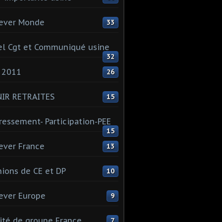
ever Monde
33
l Cgt et Communiqué usine
32
 2011
26
NIR RETRAITES
15
ressement- Participation-PEE
15
ever France
13
ions de CE et DP
10
ever Europe
9
té de groupe France
7