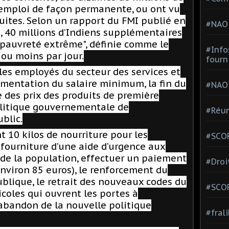
emploi de façon permanente, ou ont vu
duites. Selon un rapport du FMI publié en
#NAO
20, 40 millions d’Indiens supplémentaires
"pauvreté extrême", définie comme le
#Info
 ou moins par jour.
fourn
, les employés du secteur des services et
mentation du salaire minimum, la fin du
#NAO
le des prix des produits de première
politique gouvernementale de
#Réun
blic.
t 10 kilos de nourriture pour les
#SCOP
a fourniture d’une aide d’urgence aux
 de la population, effectuer un paiement
#Droi
nviron 85 euros), le renforcement du
blique, le retrait des nouveaux codes du
#SCO
ricoles qui ouvrent les portes à
l’abandon de la nouvelle politique
#fral