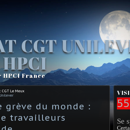
AT CGT UNILE
 HPCI
r HPCI France
t CGT Le Meux
VIS
Unilever
55
e grève du monde :
e travailleurs
Se 
nde
Certa