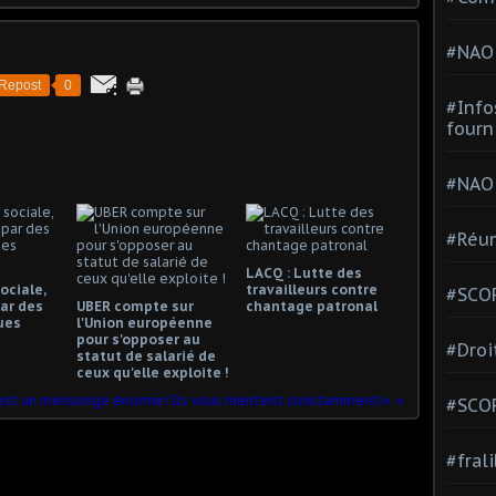
#NAO
Repost
0
#Info
fourn
#NAO
#Réun
LACQ : Lutte des
ociale,
travailleurs contre
#SCOP
ar des
UBER compte sur
chantage patronal
ues
l'Union européenne
pour s'opposer au
#Droi
statut de salarié de
ceux qu'elle exploite !
C'est un mensonge énorme! Ils vous mentent constamment!»
#SCO
#fral