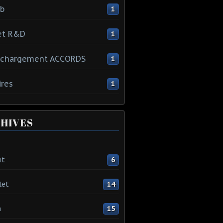
ib
1
et R&D
1
échargement ACCORDS
1
ires
1
HIVES
ût
6
let
14
n
15