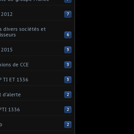
 2012
7
s divers sociétés et
isseurs
6
 2015
3
ions de CCE
3
 TI ET 1336
3
t d'alerte
2
PTI 1336
2
ib
2