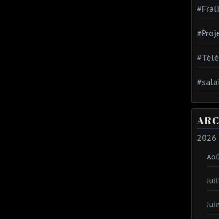
#Fral
#Proj
#Tél
#sala
ARC
2026
Ao
Juil
Jui