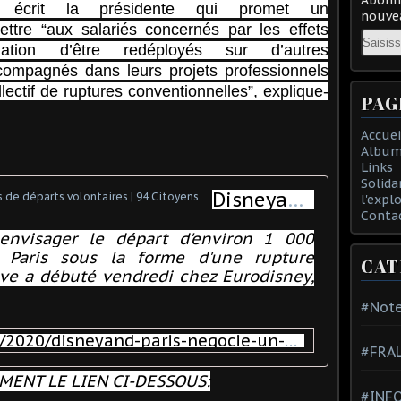
”, écrit la présidente qui promet un
nouvea
tre “aux salariés concernés par les effets
Email
ation d’être redéployés sur d’autres
compagnés dans leurs projets professionnels
ollectif de ruptures conventionnelles”, explique-
PAG
Accuei
Album
Links
Solida
Disneyand Paris négocie un milliers de départs volontaires | 94 Citoyens
l'expl
Conta
envisager le départ d'environ 1 000
d Paris sous la forme d'une rupture
CAT
ive a débuté vendredi chez Eurodisney,
#Note
https://94.citoyens.com/2020/disneyand-paris-negocie-un-milliers-de-departs-volontaires,30-11-2020.html
#FRA
MENT LE LIEN CI-DESSOUS:
#INFO