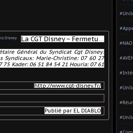
#Unil
#Appe
La CGT Disney ~ Fermeture des Parcs Disney
#NAO
étaire Général du Syndicat Cgt Disney:
 Syndicaux: Marie-Christine: 07 60 27
#AVE
7 75 Kader: 06 51 84 54 21 Houria: 07 61
#Inté
http://www.cgt-disney.fr/
#Unil
#Réun
Publié par EL DIABLO
#Unil
#Comi