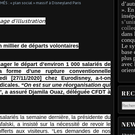
d’aut
». En
insép
age d'illustration
s’uni
colle
dans 
conqu
Le sy
 millier de départs volontaires
base 
plus 
avec 
ager le départ d’environ 1 000 salariés de
orien
a forme d’une rupture conventionnelle
edi [27/11/2020] chez Eurodisney, a-t-on
dicales.
“On est sur une réorganisation qui
”
, a assuré Djamila Ouaz, déléguée CFDT à
RE
alariés la semaine dernière, la présidente du
NEW
falski, a insisté sur la nécessité de revoir le
fferts aux visiteurs. “Les demandes de nos
Abonne