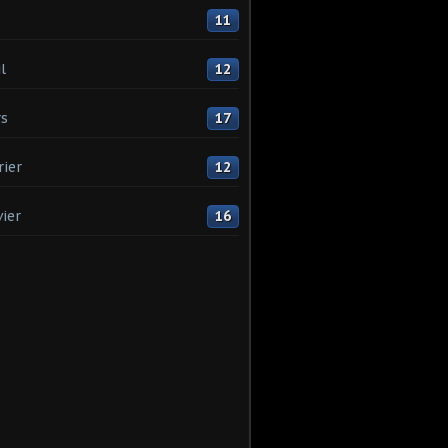
11
l
12
s
17
rier
12
vier
16