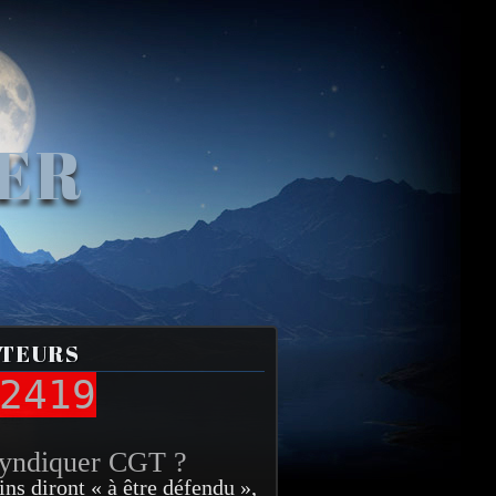
VER
ITEURS
2419
syndiquer CGT ?
ins diront « à être défendu »,