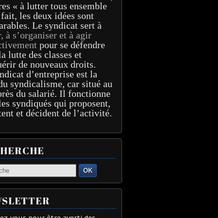
res « à lutter tous ensemble
 fait, les deux idées sont
arables. Le syndicat sert à
r, à s’organiser et à agir
ctivement
pour se défendre
la lutte des classes et
érir de nouveaux droits.
ndicat d’entreprise est la
du syndicalisme, car situé au
près du salarié. Il fonctionne
les syndiqués qui proposent,
tent et décident de l’activité.
CHERCHE
OK
SLETTER
z-vous pour être averti des