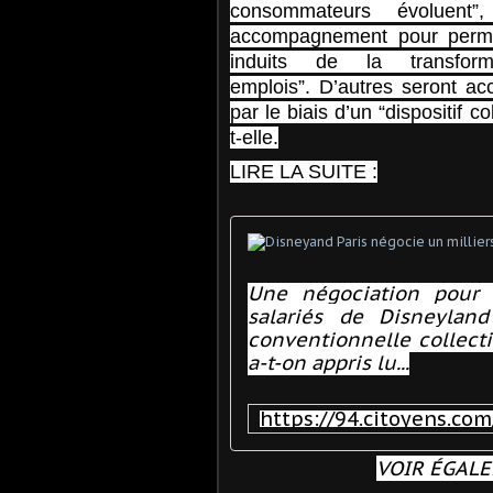
consommateurs évoluent
accompagnement pour permet
induits de la transform
emplois”. D’autres seront ac
par le biais d’un “dispositif c
t-elle.
LIRE LA SUITE :
Une négociation pour 
salariés de Disneylan
conventionnelle collect
a-t-on appris lu...
VOIR ÉGALE