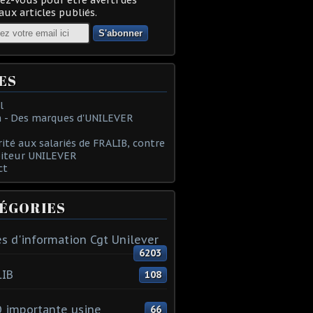
ux articles publiés.
ES
l
 - Des marques d'UNILEVER
rité aux salariés de FRALIB, contre
oiteur UNILEVER
ct
ÉGORIES
s d'information Cgt Unilever
6203
LIB
108
 importante usine
66