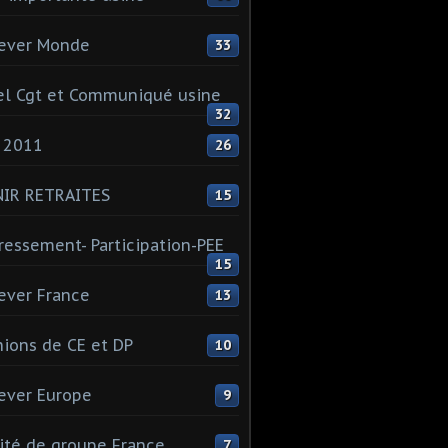
ever Monde
33
l Cgt et Communiqué usine
32
 2011
26
NIR RETRAITES
15
ressement- Participation-PEE
15
ever France
13
ions de CE et DP
10
ever Europe
9
té de groupe France
7