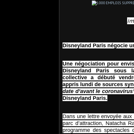
im
Disneyland Paris négocie un
Une négociation pour envis
Disneyland Paris sous l
collective a débuté vendr
appris lundi de sources syn
date d’avant le coronavirus
Disneyland Paris.
Dans une lettre envoyée aux s
parc d’attraction, Natacha Ra
programme des spectacles o