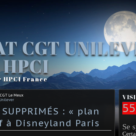
AT CGT UNILE
 HPCI
r HPCI France
 CGT Le Meux
VIS
Unilever
55
SUPPRIMÉS : « plan
f à Disneyland Paris
Se 
Certa