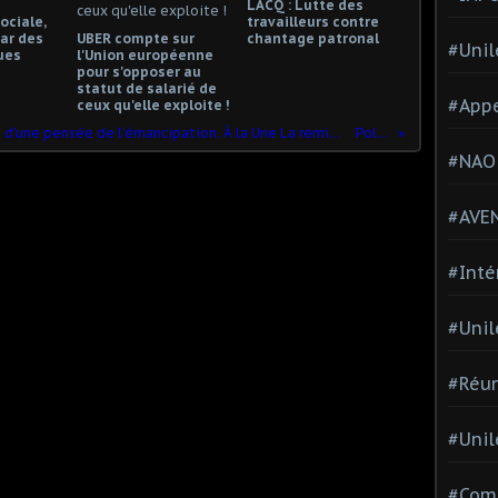
LACQ : Lutte des
ociale,
travailleurs contre
ar des
UBER compte sur
chantage patronal
#Unil
ues
l'Union européenne
pour s'opposer au
statut de salarié de
#Appe
ceux qu'elle exploite !
Analyses et débats pour le renouveau d’une pensée de l’émancipation. À la Une La remise à zéro du capitalisme mondial : changement d’époque ? 29 décembre, par Denis COLLIN Nous avons encore beaucoup de mal à comprendre que le monde dans lequel nous sommes nés et qui avait déjà quelques siècles est en train d’agoniser. La mue radicale du capitalisme au XXIe siècle laisse tout le monde ou presqu
Police partout, santé nulle part
#NAO
#AVE
#Inté
#Unil
#Réun
#Unil
#Comi