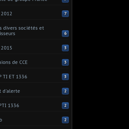
 2012
7
s divers sociétés et
isseurs
6
 2015
3
ions de CCE
3
 TI ET 1336
3
t d'alerte
2
PTI 1336
2
ib
2