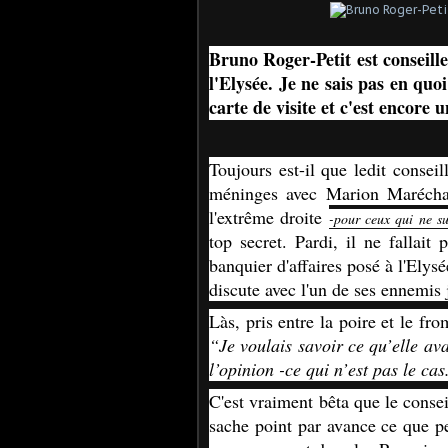
Bruno Roger-Petit est conseill
l'Elysée. Je ne sais pas en quo
carte de visite et c'est encore 
Toujours est-il que ledit conseil
méninges avec Marion Maréchal,
l'extrême droite
-pour ceux qui ne su
top secret. Pardi, il ne fallait 
banquier d'affaires posé à l'Elysé
discute avec l'un de ses ennemis 
Làs, pris entre la poire et le fr
“Je voulais savoir ce qu’elle avai
l’opinion -ce qui n’est pas le ca
C'est vraiment bêta que le conse
sache point par avance ce que p