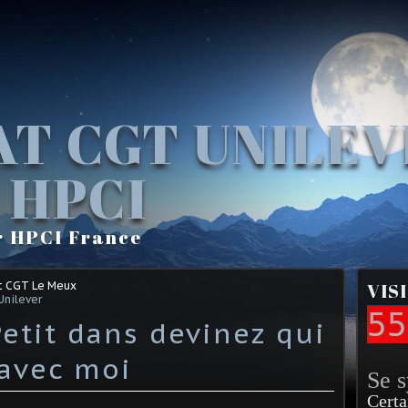
AT CGT UNILE
 HPCI
r HPCI France
t CGT Le Meux
VIS
Unilever
55
etit dans devinez qui
avec moi
Se 
Certa