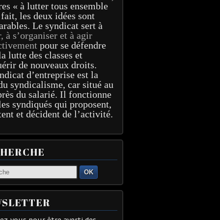
res « à lutter tous ensemble
 fait, les deux idées sont
arables. Le syndicat sert à
r, à s’organiser et à agir
ctivement
pour se défendre
la lutte des classes et
érir de nouveaux droits.
ndicat d’entreprise est la
du syndicalisme, car situé au
près du salarié. Il fonctionne
les syndiqués qui proposent,
tent et décident de l’activité.
CHERCHE
OK
SLETTER
z-vous pour être averti des