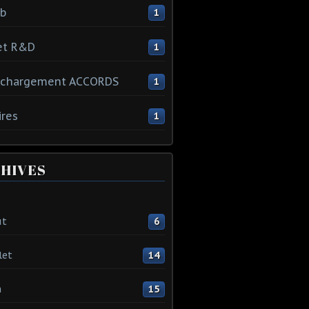
ib
1
et R&D
1
échargement ACCORDS
1
ires
1
HIVES
ût
6
let
14
n
15