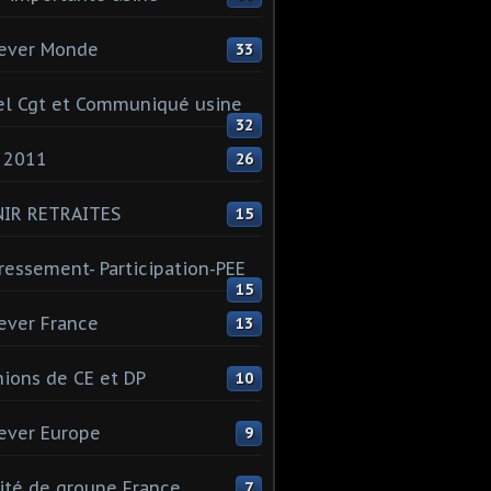
ever Monde
33
l Cgt et Communiqué usine
32
 2011
26
NIR RETRAITES
15
ressement- Participation-PEE
15
ever France
13
ions de CE et DP
10
ever Europe
9
té de groupe France
7