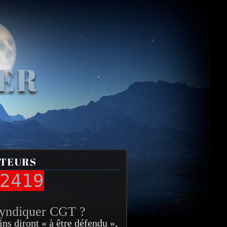
VER
ITEURS
2419
syndiquer CGT ?
ins diront « à être défendu »,