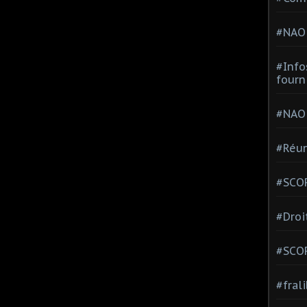
#NAO
#Info
fourn
#NAO
#Réun
#SCOP
#Droi
#SCO
#fral