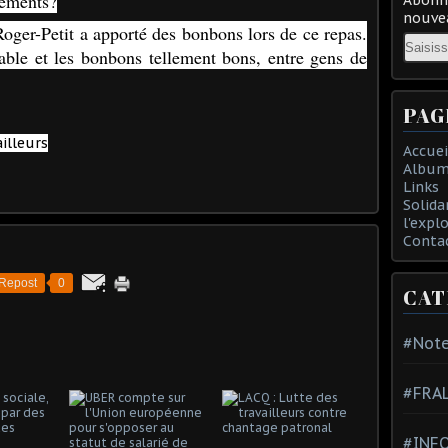
nements?
nouvea
 Roger-Petit a apporté des bonbons lors de ce repas.
Email
ssable et les bonbons tellement bons, entre gens de
PAG
illeurs
Accuei
Album
Links
Solida
l'expl
Conta
Repost
0
CAT
#Note
#FRA
#INFO