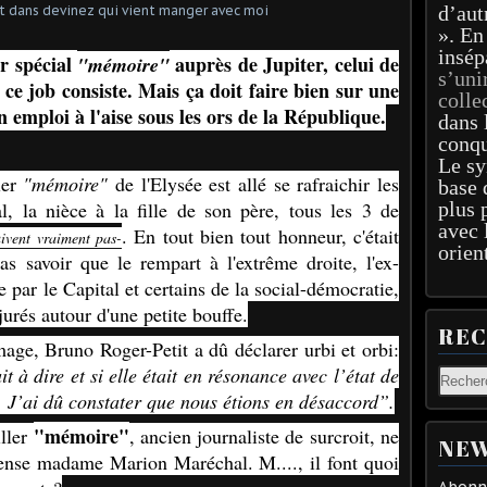
d’aut
». En
insép
er spécial
auprès de Jupiter, celui de
"mémoire"
s’uni
i ce job consiste. Mais ça doit faire bien sur une
colle
un emploi à l'aise sous les ors de la République.
dans 
conqu
Le sy
ler
"mémoire"
de l'Elysée est allé se rafraichir les
base 
 la nièce à la fille de son père, tous les 3 de
plus 
avec 
. En tout bien tout honneur, c'était
ivent vraiment pas-
orien
pas savoir que le rempart à l'extrême droite, l'ex-
e par le Capital et certains de la social-démocratie,
jurés autour d'une petite bouffe.
RE
omage, Bruno Roger-Petit a dû déclarer urbi et orbi:
t à dire et si elle était en résonance avec l’état de
s. J’ai dû constater que nous étions en désaccord”.
"mémoire"
iller
, ancien journaliste de surcroit, ne
NEW
ense madame Marion Maréchal. M...., il font quoi
Abonne