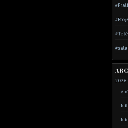
#Fral
#Proj
#Tél
#sala
ARC
2026
Ao
Juil
Jui