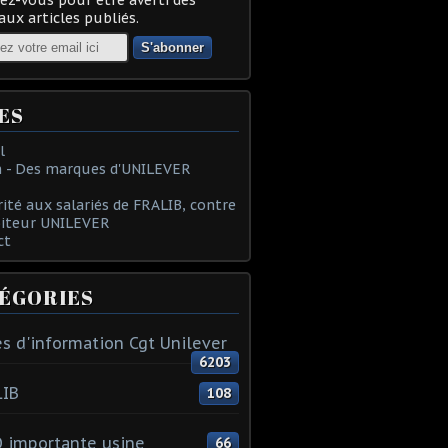
ux articles publiés.
ES
l
 - Des marques d'UNILEVER
rité aux salariés de FRALIB, contre
oiteur UNILEVER
ct
ÉGORIES
s d'information Cgt Unilever
6203
LIB
108
 importante usine
66