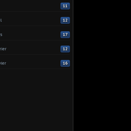
11
l
12
s
17
rier
12
vier
16