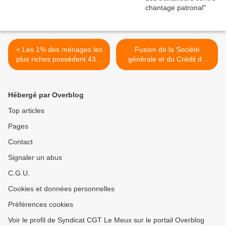
< Les 1% des ménages les
Fusion de la Société
plus riches possèdent 43%
générale et du Crédit du
de la richesse mondiale,
Nord : 600 agences vont
10% en possèdent 81%,
fermer >
tandis que les 50% les plus
Hébergé par Overblog
pauvres n’en ont que 1%
Top articles
Pages
Contact
Signaler un abus
C.G.U.
Cookies et données personnelles
Préférences cookies
Voir le profil de Syndicat CGT Le Meux sur le portail Overblog