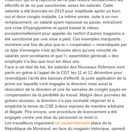
effectifs et de ne pas sanctionner assez les salariés. Cette
salariée a été licenciée en 2019 pour inaptitude après un burn
out et deux congés maladie. La même année, suite à un non
remplacement, un salarié ayant repoussé sa pause, entraînant
une crise d’hypoglycémie et ayant baissé le rideau
exceptionnellement pour appeler du renfort d’autres magasins a
été sanctionné par une mise à pied. Ces exemples marquants
montrent une fois de plus que la « coopération » revendiquée par
ce type d’enseigne n’est qu’illusoire alors qu’une minorité de
salariés sont sociétaires et que l’« assemblée générale » des
employés n’a lieu que tous les deux ans.
Face à cet état de fait, les salariés des Nouveaux Robinson sont
partis en grève à l’appel de la CGT les 11 et 12 décembre pour
revendiquer l’arrêt des baisses d’effectif, la juste application de la
prime sur laquelle s’est engagée la direction mais aussi la
révocation de la direction et une 6e semaine de congés payés en
compensation de la pénibilité du travail. Malgré deux journées de
grèves réussies, la direction n’a pas souhaité négocier et a
empêché la tenue du CSE à deux reprises de manière arbitraire
et illégale. Pire encore, une procédure de licenciement a été
engagée contre une élue du personnel ce mois-ci.
Les travailleurs organisent
un rassemblement
place de la
République de Montreuil, en face du magasin historique, samedi