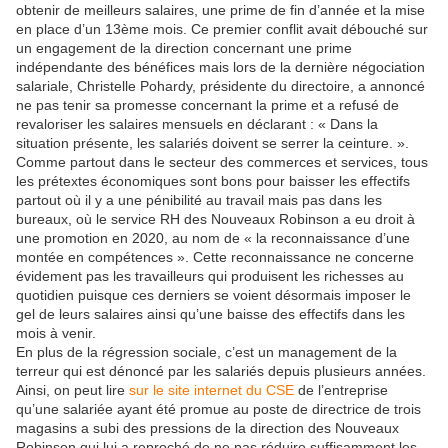
obtenir de meilleurs salaires, une prime de fin d’année et la mise
en place d’un 13ème mois. Ce premier conflit avait débouché sur
un engagement de la direction concernant une prime
indépendante des bénéfices mais lors de la dernière négociation
salariale, Christelle Pohardy, présidente du directoire, a annoncé
ne pas tenir sa promesse concernant la prime et a refusé de
revaloriser les salaires mensuels en déclarant : « Dans la
situation présente, les salariés doivent se serrer la ceinture. ».
Comme partout dans le secteur des commerces et services, tous
les prétextes économiques sont bons pour baisser les effectifs
partout où il y a une pénibilité au travail mais pas dans les
bureaux, où le service RH des Nouveaux Robinson a eu droit à
une promotion en 2020, au nom de « la reconnaissance d’une
montée en compétences ». Cette reconnaissance ne concerne
évidement pas les travailleurs qui produisent les richesses au
quotidien puisque ces derniers se voient désormais imposer le
gel de leurs salaires ainsi qu’une baisse des effectifs dans les
mois à venir.
En plus de la régression sociale, c’est un management de la
terreur qui est dénoncé par les salariés depuis plusieurs années.
Ainsi, on peut lire
sur le site internet du CSE
de l’entreprise
qu’une salariée ayant été promue au poste de directrice de trois
magasins a subi des pressions de la direction des Nouveaux
Robinson qui lui a reproché de ne pas réduire suffisamment les