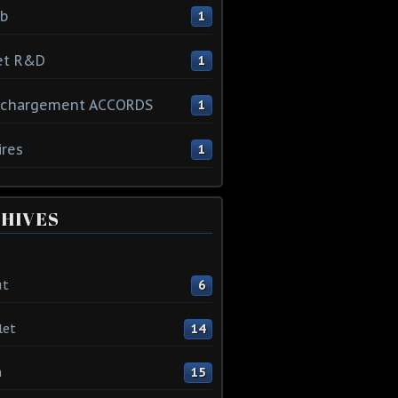
ib
1
et R&D
1
échargement ACCORDS
1
ires
1
HIVES
ût
6
let
14
n
15