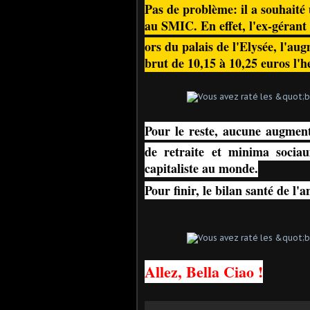
Pas de problème: il a souhaité
au SMIC. En effet, l'ex-gérant 
ors du palais de l'Elysée, l'au
brut de 10,15 à 10,25 euros l
Pour le reste, aucune augment
de retraite et minima socia
capitaliste au monde.
Pour finir, le bilan santé de l
Allez, Bella Ciao !