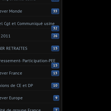
ever Monde
33
l Cgt et Communiqué usine
32
 2011
26
NIR RETRAITES
15
ressement- Participation-PEE
15
ever France
13
ions de CE et DP
10
ever Europe
9
té de groupe France
7