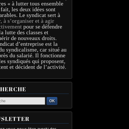
res « à lutter tous ensemble
 fait, les deux idées sont
arables. Le syndicat sert à
r, à s’organiser et à agir
ctivement
pour se défendre
la lutte des classes et
érir de nouveaux droits.
ndicat d’entreprise est la
du syndicalisme, car situé au
près du salarié. Il fonctionne
les syndiqués qui proposent,
tent et décident de l’activité.
CHERCHE
OK
SLETTER
z-vous pour être averti des