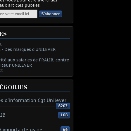
ux articles publiés.
ES
l
 - Des marques d'UNILEVER
rité aux salariés de FRALIB, contre
oiteur UNILEVER
ct
ÉGORIES
s d'information Cgt Unilever
6203
LIB
108
 importante usine
66