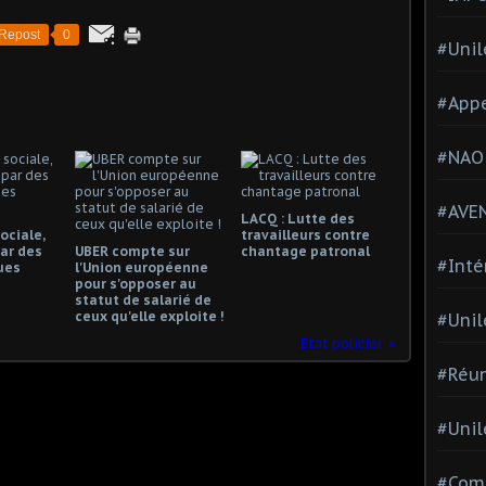
Repost
0
#Unil
#Appe
#NAO
#AVE
LACQ : Lutte des
ociale,
travailleurs contre
ar des
UBER compte sur
chantage patronal
#Inté
ues
l'Union européenne
pour s'opposer au
statut de salarié de
ceux qu'elle exploite !
#Unil
Etat policier
#Réun
#Unil
#Comi