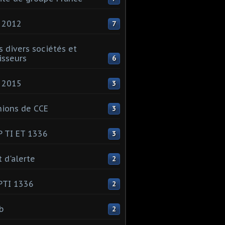
 2012
7
s divers sociétés et
isseurs
6
 2015
3
ions de CCE
3
 TI ET 1336
3
t d'alerte
2
PTI 1336
2
ib
2