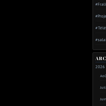
#Fral
#Proj
#Tél
#sala
ARC
2026
Ao
Juil
Jui