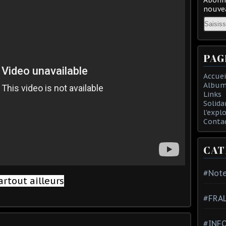
nouvea
Email
PAG
Accuei
Album
Links
Solida
l'expl
Conta
CAT
#Note
artout ailleurs
#FRA
#INFO