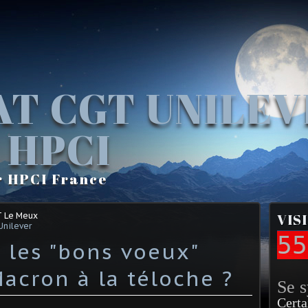
AT CGT UNILE
 HPCI
r HPCI France
T Le Meux
VIS
Unilever
55
 les "bons voeux"
cron à la téloche ?
Se 
Certa