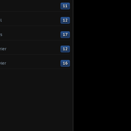
11
l
12
s
17
rier
12
vier
16