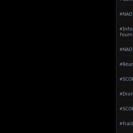
#NAO
#Info
fourn
#NAO
#Réun
#SCOP
#Droi
#SCO
#fral