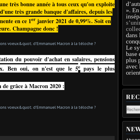
 une très bonne année à tous ceux qu'on exploite
d’aut
». En
d'une très grande banque d'affaires, depuis les
insép
er
gmente en ce 1
janvier 2021 de 0,99%. Soit en
s’uni
'heure. Champagne donc !
colle
dans 
conqu
Le sy
base 
ation du pouvoir d'achat en salaires, pensions
plus 
avec 
e
ux. Ben oui, on n'est que le 5
pays le plus
orien
'an de grâce à Macron 2020 :
RE
NEW
Abonne