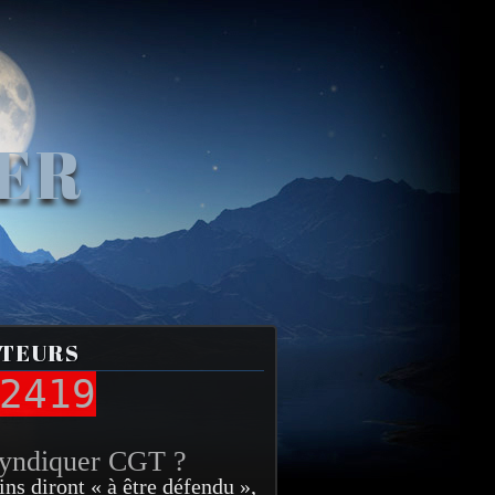
VER
ITEURS
2419
syndiquer CGT ?
ins diront « à être défendu »,