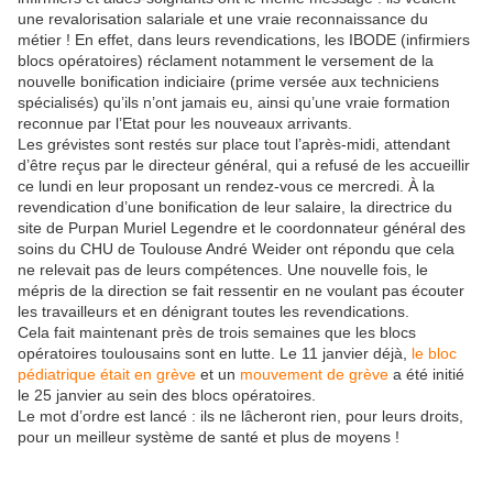
une revalorisation salariale et une vraie reconnaissance du
métier ! En effet, dans leurs revendications, les IBODE (infirmiers
blocs opératoires) réclament notamment le versement de la
nouvelle bonification indiciaire (prime versée aux techniciens
spécialisés) qu’ils n’ont jamais eu, ainsi qu’une vraie formation
reconnue par l’Etat pour les nouveaux arrivants.
Les grévistes sont restés sur place tout l’après-midi, attendant
d’être reçus par le directeur général, qui a refusé de les accueillir
ce lundi en leur proposant un rendez-vous ce mercredi. À la
revendication d’une bonification de leur salaire, la directrice du
site de Purpan Muriel Legendre et le coordonnateur général des
soins du CHU de Toulouse André Weider ont répondu que cela
ne relevait pas de leurs compétences. Une nouvelle fois, le
mépris de la direction se fait ressentir en ne voulant pas écouter
les travailleurs et en dénigrant toutes les revendications.
Cela fait maintenant près de trois semaines que les blocs
opératoires toulousains sont en lutte. Le 11 janvier déjà,
le bloc
pédiatrique était en grève
et un
mouvement de grève
a été initié
le 25 janvier au sein des blocs opératoires.
Le mot d’ordre est lancé : ils ne lâcheront rien, pour leurs droits,
pour un meilleur système de santé et plus de moyens !