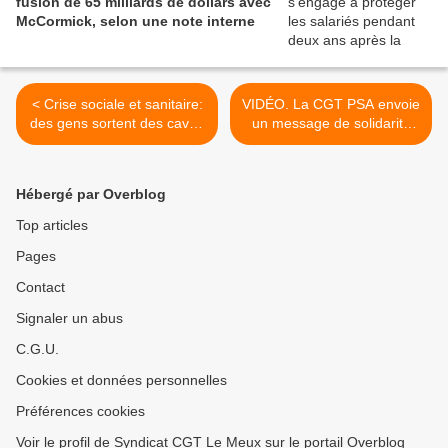
fusion de 65 milliards de dollars avec
McCormick, selon une note interne
< Crise sociale et sanitaire:
VIDÉO. La CGT PSA envoie
des gens sortent des caves
un message de solidarité
à Paris pour demander des
aux travailleurs de PSA
aides
Kénitra en grève >
Hébergé par Overblog
Top articles
Pages
Contact
Signaler un abus
C.G.U.
Cookies et données personnelles
Préférences cookies
Voir le profil de Syndicat CGT Le Meux sur le portail Overblog