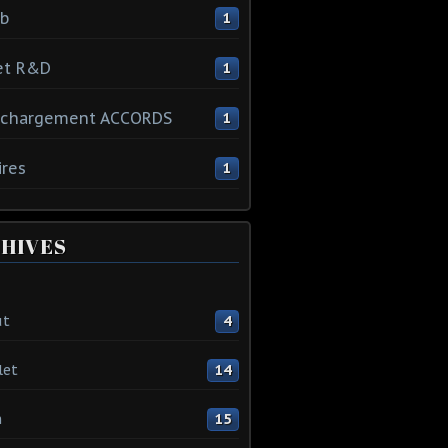
ib
1
et R&D
1
échargement ACCORDS
1
ires
1
HIVES
ût
4
let
14
n
15