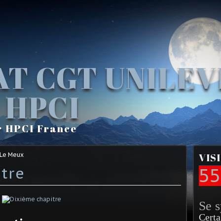
AT CGT UNILE
 HPCI
r HPCI France
 Le Meux
VIS
tre
55
Se 
Certa