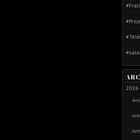
#Fral
#Proj
#Tél
#sala
ARC
2026
Ao
Juil
Jui