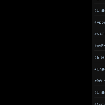
#Unil
#Appe
#NAO
#AVE
#Inté
#Unil
#Réun
#Unil
#Comi