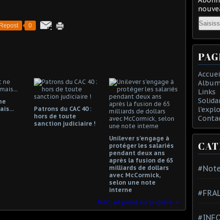
nouvea
Email
Repost
0
PAG
Accuei
Album
Links
Solida
ne
is...
Patrons du CAC 40 :
l'expl
hors de toute
Conta
sanction judiciaire !
Unilever s'engage à
CAT
protéger les salariés
pendant deux ans
après la fusion de 65
#Note
milliards de dollars
avec McCormick,
selon une note
interne
#FRA
NAO, et point sur la grève
#INFO