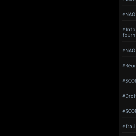
#NAO
#Info
fourn
#NAO
#Réun
#SCOP
#Droi
#SCO
#fral