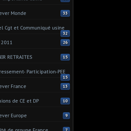
ever Monde
33
l Cgt et Communiqué usine
32
 2011
26
NIR RETRAITES
15
ressement- Participation-PEE
15
ever France
13
ions de CE et DP
10
ever Europe
9
té de groupe France
7