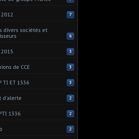
 2012
7
s divers sociétés et
isseurs
6
 2015
3
ions de CCE
3
 TI ET 1336
3
t d'alerte
2
PTI 1336
2
ib
2