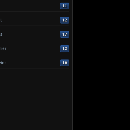
11
l
12
s
17
rier
12
vier
16