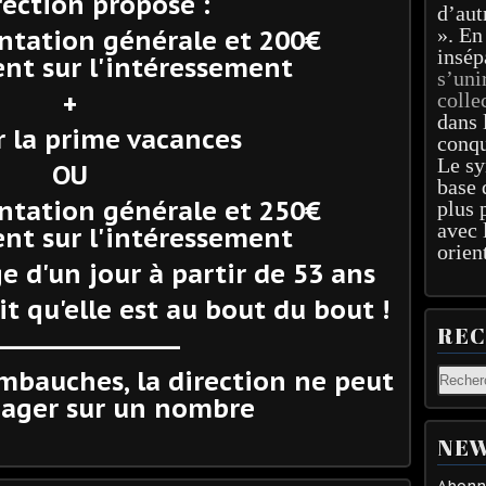
rection propose :
d’aut
». En
tation générale et 200€
insép
t sur l'intéressement
s’uni
+
colle
dans 
r la prime vacances
conqu
Le sy
OU
base 
tation générale et 250€
plus 
avec 
t sur l'intéressement
orien
e d'un jour à partir de 53 ans
it qu'elle est au bout du bout !
RE
------------------------
mbauches, la direction ne peut
gager sur un nombre
NEW
Abonne