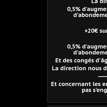
La di
0,5% d'augmen
d'abondemen
+20€ su
0,5% d'augmen
d'abondemen
Et des congés d'âg
La direction nous d
-----
Et concernant les e
pas s'en