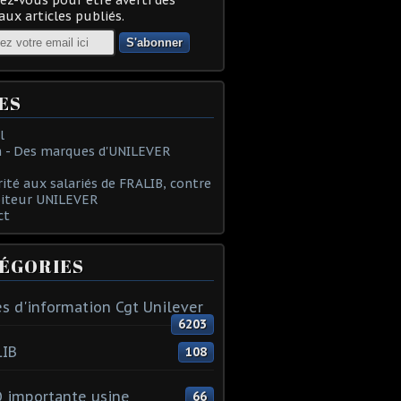
ux articles publiés.
ES
l
 - Des marques d'UNILEVER
rité aux salariés de FRALIB, contre
oiteur UNILEVER
ct
ÉGORIES
s d'information Cgt Unilever
6203
LIB
108
 importante usine
66