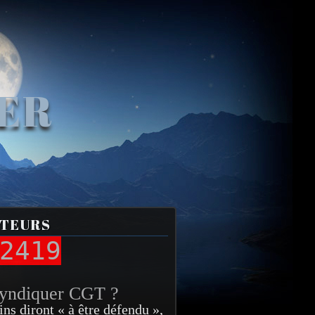
VER
ITEURS
2419
syndiquer CGT ?
ins diront « à être défendu »,