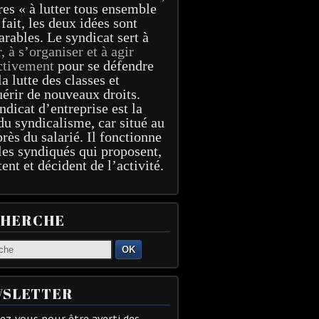
res « à lutter tous ensemble
 fait, les deux idées sont
arables. Le syndicat sert à
r, à s’organiser et à agir
ctivement
pour se défendre
la lutte des classes et
érir de nouveaux droits.
ndicat d’entreprise est la
du syndicalisme, car situé au
près du salarié. Il fonctionne
les syndiqués qui proposent,
tent et décident de l’activité.
CHERCHE
OK
SLETTER
z-vous pour être averti des