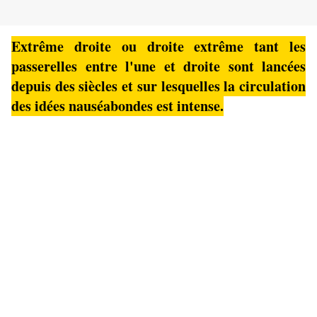
Extrême droite ou droite extrême tant les
passerelles entre l'une et droite sont lancées
depuis des siècles et sur lesquelles la circulation
des idées nauséabondes est intense.
Du capitaine Dreyfus condamné à tort en 1894, aux
ligues nationalistes tentant de renverser la
République en 1934, sans oublier le régime
pétainiste qui offrit notre pays à l'Allemagne nazie
de 1940 à 1945, à l'Oas assassine et tortionnaire
lors de la guerre d'Algérie, l'extrême droite et la
droite extrême s'allièrent hier et s'entremêlent
toujours aujourd'hui
Au lendemain de la condamnation à de la prison