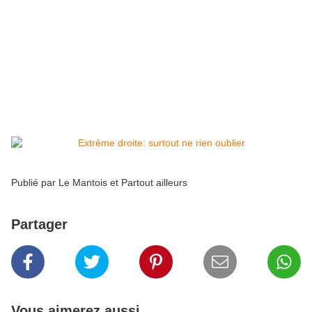
Et pour en revenir à aujourd'hui:
Le Rn a établi son QG de campagne dans le très
e
bourgeois 16
arrondissement de Paris. Normal
lorsque sa chef est l'héritière des idées et de la
fortune d'un certain Jean-Marie.
Publié par
Le Mantois et Partout ailleurs
Partager
Vous aimerez aussi