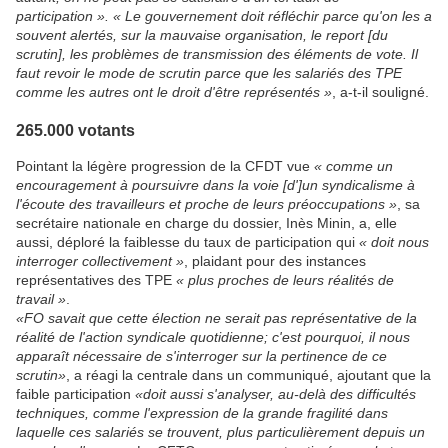
participation ». « Le gouvernement doit réfléchir parce qu'on les a
souvent alertés, sur la mauvaise organisation, le report [du
scrutin], les problèmes de transmission des éléments de vote. Il
faut revoir le mode de scrutin parce que les salariés des TPE
comme les autres ont le droit d'être représentés »
, a-t-il souligné.
265.000 votants
Pointant la légère progression de la CFDT vue
« comme un
encouragement à poursuivre dans la voie [d']un syndicalisme à
l'écoute des travailleurs et proche de leurs préoccupations »
, sa
secrétaire nationale en charge du dossier, Inès Minin, a, elle
aussi, déploré la faiblesse du taux de participation qui
« doit nous
interroger collectivement »
, plaidant pour des instances
représentatives des TPE
« plus proches de leurs réalités de
travail »
.
«FO savait que cette élection ne serait pas représentative de la
réalité de l'action syndicale quotidienne; c'est pourquoi, il nous
apparaît nécessaire de s'interroger sur la pertinence de ce
scrutin»
, a réagi la centrale dans un communiqué, ajoutant que la
faible participation
«doit aussi s'analyser, au-delà des difficultés
techniques, comme l'expression de la grande fragilité dans
laquelle ces salariés se trouvent, plus particulièrement depuis un