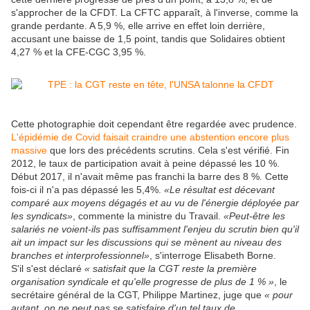
s'approcher de la CFDT. La CFTC apparaît, à l'inverse, comme la
grande perdante. A 5,9 %, elle arrive en effet loin derrière,
accusant une baisse de 1,5 point, tandis que Solidaires obtient
4,27 % et la CFE-CGC 3,95 %.
Cette photographie doit cependant être regardée avec prudence.
L'épidémie de Covid faisait craindre une abstention encore plus
massive
que lors des précédents scrutins. Cela s'est vérifié. Fin
2012, le taux de participation avait à peine dépassé les 10 %.
Début 2017, il n'avait même pas franchi la barre des 8 %. Cette
fois-ci il n'a pas dépassé les 5,4%.
«Le résultat est décevant
comparé aux moyens dégagés et au vu de l'énergie déployée par
les syndicats»
, commente la ministre du Travail.
«Peut-être les
salariés ne voient-ils pas suffisamment l'enjeu du scrutin bien qu'il
ait un impact sur les discussions qui se mènent au niveau des
branches et interprofessionnel»
, s'interroge Elisabeth Borne.
S'il s'est déclaré
« satisfait que la CGT reste la première
organisation syndicale et qu'elle progresse de plus de 1 % »
, le
secrétaire général de la CGT, Philippe Martinez, juge que
« pour
autant, on ne peut pas se satisfaire d'un tel taux de