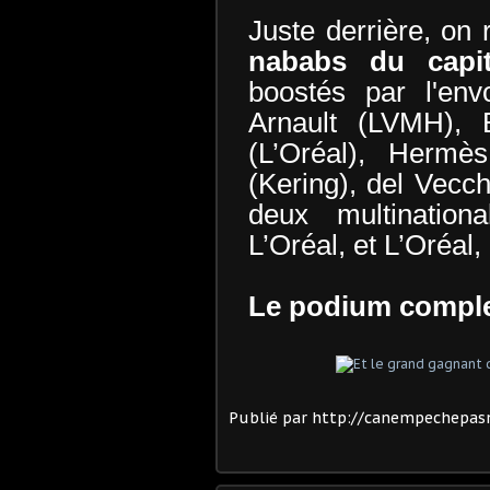
Juste derrière, on 
nababs du capit
boostés par l'env
Arnault (LVMH), B
(L’Oréal), Hermè
(Kering), del Vecch
deux multinationa
L’Oréal, et L’Oréal,
Le podium comple
Publié par http://canempechepasn