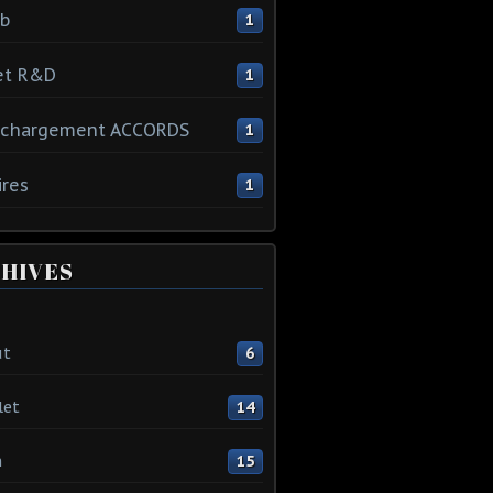
ib
1
et R&D
1
échargement ACCORDS
1
ires
1
HIVES
ût
6
let
14
n
15