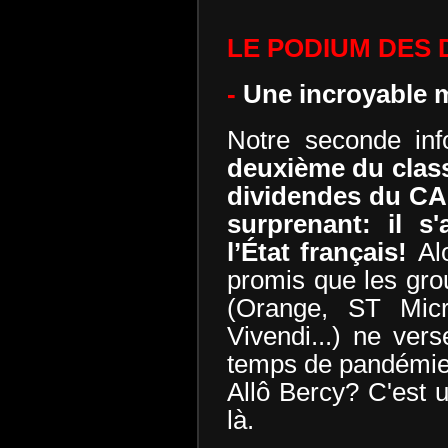
LE PODIUM DES 
-
Une incroyable m
Notre seconde inf
deuxième du class
dividendes du CAC
surprenant: il s'
l’État français!
Al
promis que les grou
(Orange, ST Micro
Vivendi...) ne ver
temps de pandémie.
Allô Bercy? C'est 
là.