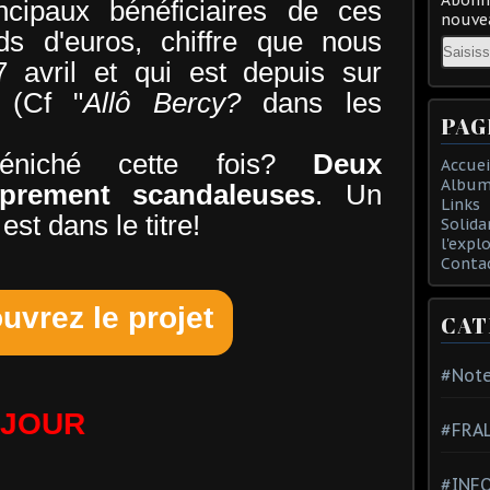
ncipaux bénéficiaires de ces
nouvea
ds d'euros, chiffre que nous
Email
7 avril et qui est depuis sur
 (Cf "
Allô Bercy?
dans les
PAG
éniché cette fois?
Deux
Accuei
Album
oprement scandaleuses
. Un
Links
est dans le titre!
Solida
l'expl
Conta
uvrez le projet
CAT
#Note
 JOUR
#FRA
#INFO