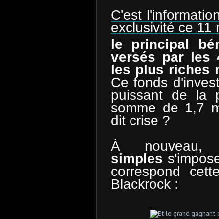
C'est l'informati
exclusivité ce 11
le principal bé
versés par les 
les plus riches 
Ce fonds d'invest
puissant de la p
somme de 1,7 mi
dit crise ?
À nouveau,
simples
s'impos
correspond cett
Blackrock :