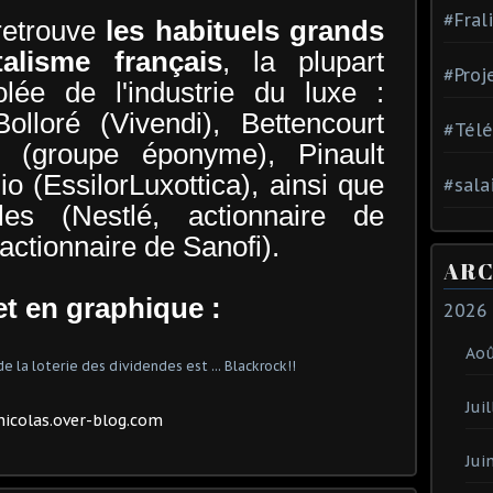
#Fral
retrouve
les habituels grands
alisme français
, la plupart
#Proj
olée de l'industrie du luxe :
olloré (Vivendi), Bettencourt
#Tél
s (groupe éponyme), Pinault
io (EssilorLuxottica), ainsi que
#sala
les (Nestlé, actionnaire de
 actionnaire de Sanofi).
ARC
t en graphique :
2026
Ao
Juil
icolas.over-blog.com
Jui