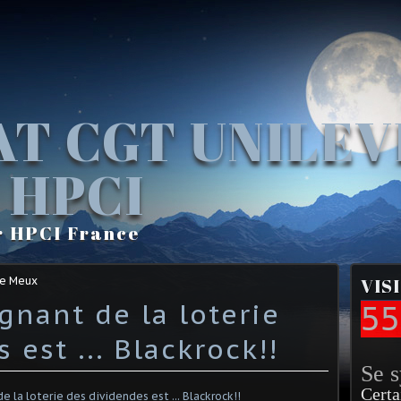
AT CGT UNILE
 HPCI
r HPCI France
Le Meux
VIS
gnant de la loterie
55
 est ... Blackrock!!
Se 
Certa