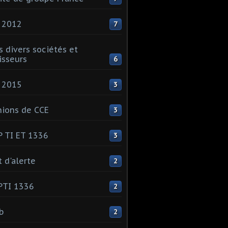
 2012
7
s divers sociétés et
isseurs
6
 2015
3
ions de CCE
3
 TI ET 1336
3
t d'alerte
2
PTI 1336
2
ib
2