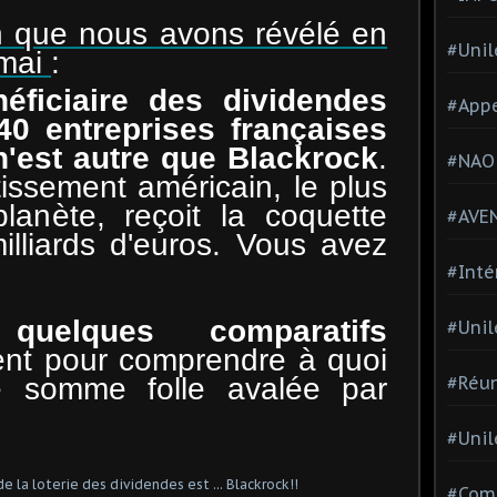
on que nous avons révélé en
#Unil
 mai
:
néficiaire des dividendes
#Appe
40 entreprises françaises
n'est autre que Blackrock
.
#NAO
issement américain, le plus
lanète, reçoit la coquette
#AVE
lliards d'euros. Vous avez
#Inté
quelques comparatifs
#Unil
ent pour comprendre à quoi
e somme folle avalée par
#Réun
#Unil
#Comi