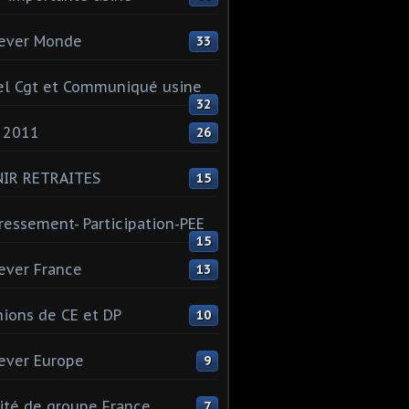
ever Monde
33
l Cgt et Communiqué usine
32
 2011
26
NIR RETRAITES
15
ressement- Participation-PEE
15
ever France
13
ions de CE et DP
10
ever Europe
9
té de groupe France
7