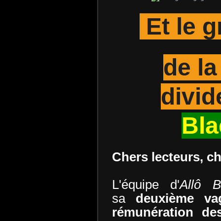
Et le 
de la
divid
Bla
Chers lecteurs, ch
L'équipe d'
Allô B
sa
deuxième va
rémunération de