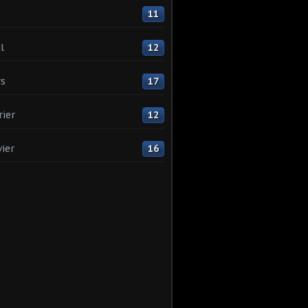
11
l
12
s
17
rier
12
vier
16