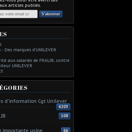
ux articles publiés.
ES
l
 - Des marques d'UNILEVER
rité aux salariés de FRALIB, contre
oiteur UNILEVER
ct
ÉGORIES
s d'information Cgt Unilever
6203
LIB
108
 importante usine
66