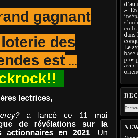
d’aut
». En
grand gagnant
insép
s’uni
colle
dans 
 loterie des
conqu
Le sy
base 
endes est
...
plus 
avec 
orien
ckrock!!
RE
ères lectrices,
ercy?
a lancé ce 11 mai
gue de révélations sur la
NEW
s actionnaires en 2021
. Un
Abonne