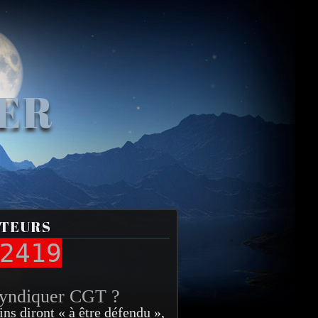
VER
ITEURS
2419
syndiquer CGT ?
ins diront « à être défendu »,