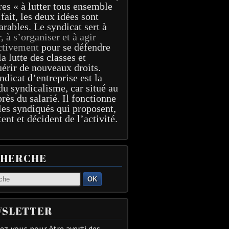
res « à lutter tous ensemble
 fait, les deux idées sont
arables. Le syndicat sert à
r, à s’organiser et à agir
ctivement
pour se défendre
la lutte des classes et
érir de nouveaux droits.
ndicat d’entreprise est la
du syndicalisme, car situé au
près du salarié. Il fonctionne
les syndiqués qui proposent,
tent et décident de l’activité.
CHERCHE
OK
SLETTER
z-vous pour être averti des