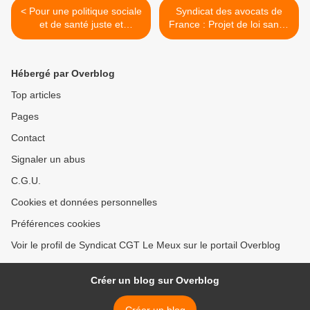
< Pour une politique sociale
Syndicat des avocats de
et de santé juste et
France : Projet de loi santé,
démocratique, contre la loi
c’est à la trappe que les
sanitaire et les régressions
droits des salariés passent !
sociales
>
Hébergé par Overblog
Top articles
Pages
Contact
Signaler un abus
C.G.U.
Cookies et données personnelles
Préférences cookies
Voir le profil de Syndicat CGT Le Meux sur le portail Overblog
Créer un blog sur Overblog