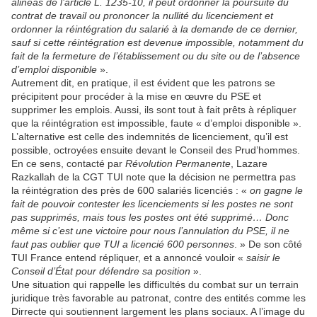
alinéas de l’article L. 1235-10, il peut ordonner la poursuite du
contrat de travail ou prononcer la nullité du licenciement et
ordonner la réintégration du salarié à la demande de ce dernier,
sauf si cette réintégration est devenue impossible, notamment du
fait de la fermeture de l’établissement ou du site ou de l’absence
d’emploi disponible
».
Autrement dit, en pratique, il est évident que les patrons se
précipitent pour procéder à la mise en œuvre du PSE et
supprimer les emplois. Aussi, ils sont tout à fait prêts à répliquer
que la réintégration est impossible, faute « d’emploi disponible ».
L’alternative est celle des indemnités de licenciement, qu’il est
possible, octroyées ensuite devant le Conseil des Prud’hommes.
En ce sens, contacté par
Révolution Permanente
, Lazare
Razkallah de la CGT TUI note que la décision ne permettra pas
la réintégration des près de 600 salariés licenciés : «
on gagne le
fait de pouvoir contester les licenciements si les postes ne sont
pas supprimés, mais tous les postes ont été supprimé… Donc
même si c’est une victoire pour nous l’annulation du PSE, il ne
faut pas oublier que TUI a licencié 600 personnes
. » De son côté
TUI France entend répliquer, et a annoncé vouloir «
saisir le
Conseil d’État pour défendre sa position
».
Une situation qui rappelle les difficultés du combat sur un terrain
juridique très favorable au patronat, contre des entités comme les
Dirrecte qui soutiennent largement les plans sociaux. A l’image du