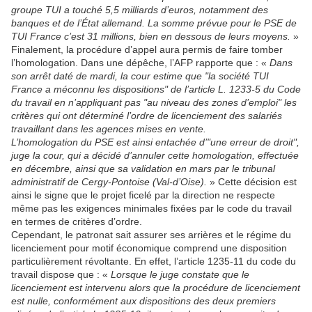
groupe TUI a touché 5,5 milliards d’euros, notamment des
banques et de l’État allemand. La somme prévue pour le PSE de
TUI France c’est 31 millions, bien en dessous de leurs moyens.
»
Finalement, la procédure d’appel aura permis de faire tomber
l’homologation. Dans une dépêche, l’AFP rapporte que : «
Dans
son arrêt daté de mardi, la cour estime que "la société TUI
France a méconnu les dispositions" de l’article L. 1233-5 du Code
du travail en n’appliquant pas "au niveau des zones d’emploi" les
critères qui ont déterminé l’ordre de licenciement des salariés
travaillant dans les agences mises en vente.
L’homologation du PSE est ainsi entachée d’"une erreur de droit",
juge la cour, qui a décidé d’annuler cette homologation, effectuée
en décembre, ainsi que sa validation en mars par le tribunal
administratif de Cergy-Pontoise (Val-d’Oise).
» Cette décision est
ainsi le signe que le projet ficelé par la direction ne respecte
même pas les exigences minimales fixées par le code du travail
en termes de critères d’ordre.
Cependant, le patronat sait assurer ses arrières et le régime du
licenciement pour motif économique comprend une disposition
particulièrement révoltante. En effet, l’article 1235-11 du code du
travail dispose que : «
Lorsque le juge constate que le
licenciement est intervenu alors que la procédure de licenciement
est nulle, conformément aux dispositions des deux premiers