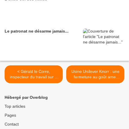
Le patronat ne désarme jamais...
< Gérald le Corre,
Usine Unilever Knorr : une
inspecteur du travail sur le
fermeture au goût amer
tas raconte : « On laisse
pour les salariés alsaciens
des travailleurs crever au
>
boulot »
Hébergé par Overblog
Top articles
Pages
Contact