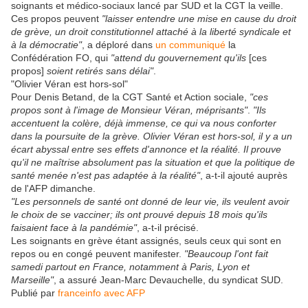
soignants et médico-sociaux lancé par SUD et la CGT la veille.
Ces propos peuvent
"laisser entendre une mise en cause du droit
de grève, un droit constitutionnel attaché à la liberté syndicale et
à la démocratie"
, a déploré dans
un communiqué
la
Confédération FO, qui
"attend du gouvernement qu'ils
[ces
propos]
soient retirés sans délai"
.
"Olivier Véran est hors-sol"
Pour Denis Betand, de la CGT Santé et Action sociale,
"ces
propos sont à l'image de Monsieur Véran, méprisants"
.
"Ils
accentuent la colère, déjà immense, ce qui va nous conforter
dans la poursuite de la grève. Olivier Véran est hors-sol, il y a un
écart abyssal entre ses effets d'annonce et la réalité. Il prouve
qu'il ne maîtrise absolument pas la situation et que la politique de
santé menée n'est pas adaptée à la réalité"
, a-t-il ajouté auprès
de l'AFP dimanche.
"Les personnels de santé ont donné de leur vie, ils veulent avoir
le choix de se vacciner; ils ont prouvé depuis 18 mois qu'ils
faisaient face à la pandémie"
, a-t-il précisé.
Les soignants en grève étant assignés, seuls ceux qui sont en
repos ou en congé peuvent manifester.
"Beaucoup l'ont fait
samedi partout en France, notamment à Paris, Lyon et
Marseille"
, a assuré Jean-Marc Devauchelle, du syndicat SUD.
Publié par
franceinfo avec AFP