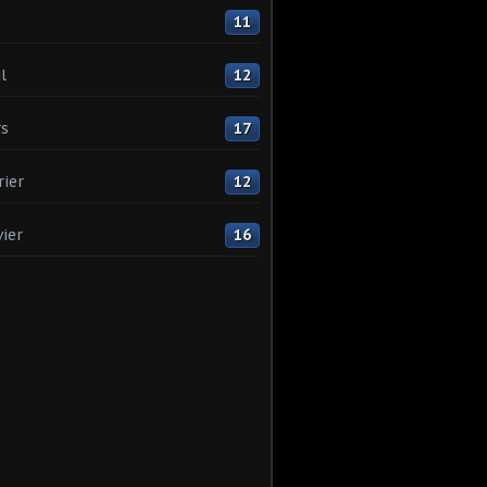
11
l
12
s
17
rier
12
vier
16