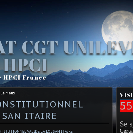
AT CGT UNILE
 HPCI
r HPCI France
 Le Meux
VIS
CONSTITUTIONNEL
55
 SAN ITAIRE
Se 
Certa