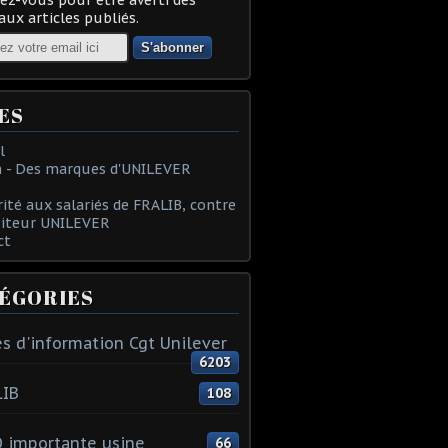
ux articles publiés.
ES
l
 - Des marques d'UNILEVER
rité aux salariés de FRALIB, contre
oiteur UNILEVER
ct
ÉGORIES
s d'information Cgt Unilever
6203
LIB
108
 importante usine
66