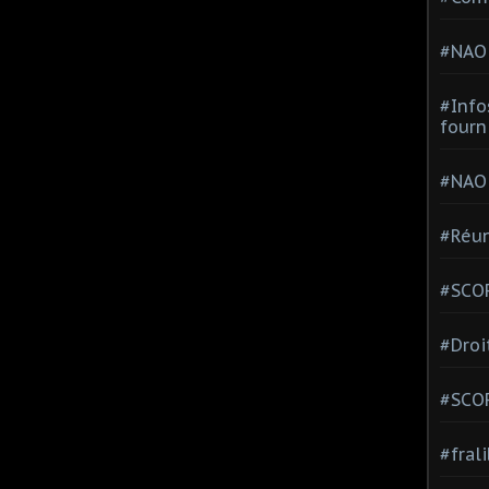
#NAO
#Info
fourn
#NAO
#Réun
#SCOP
#Droi
#SCO
#fral