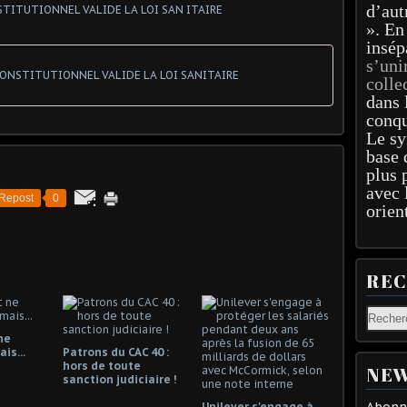
d’aut
». En
insép
s’uni
CONSTITUTIONNEL VALIDE LA LOI SANITAIRE
colle
dans 
conqu
Le sy
base 
plus 
avec 
Repost
0
orien
RE
ne
is...
Patrons du CAC 40 :
hors de toute
NEW
sanction judiciaire !
Abonne
Unilever s'engage à