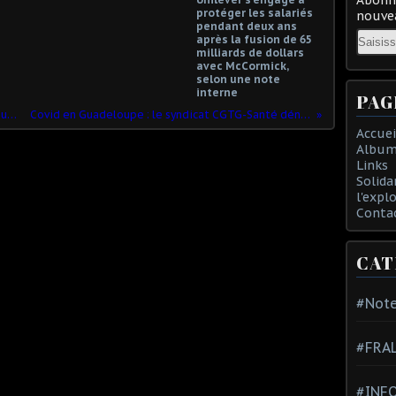
protéger les salariés
nouvea
pendant deux ans
Email
après la fusion de 65
milliards de dollars
avec McCormick,
selon une note
interne
PAG
Usine Unilever Knorr : une fermeture au goût amer pour les salariés alsaciens
Covid en Guadeloupe : le syndicat CGTG-Santé dénonce une gestion idéologique et non sanitaire
Accuei
Album
Links
Solida
l'expl
Conta
CAT
#Note
#FRA
#INFO