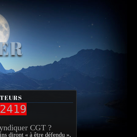
VER
ITEURS
2419
syndiquer CGT ?
ins diront « à être défendu »,