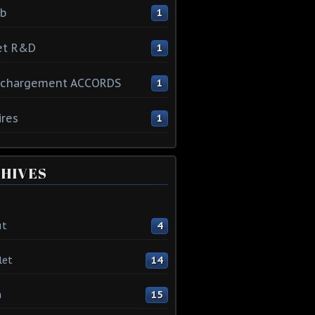
ib
1
et R&D
1
échargement ACCORDS
1
ires
1
HIVES
ût
4
let
14
n
15