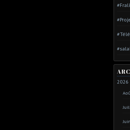
#Fral
#Proj
#Tél
#sala
ARC
2026
Ao
Juil
Jui