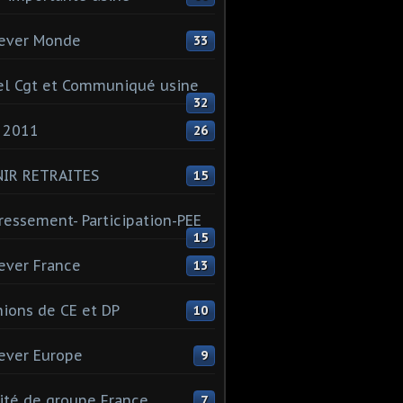
ever Monde
33
l Cgt et Communiqué usine
32
 2011
26
NIR RETRAITES
15
ressement- Participation-PEE
15
ever France
13
ions de CE et DP
10
ever Europe
9
té de groupe France
7