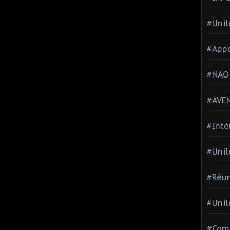
#Unil
#Appe
#NAO
#AVE
#Inté
#Unil
#Réun
#Unil
#Comi