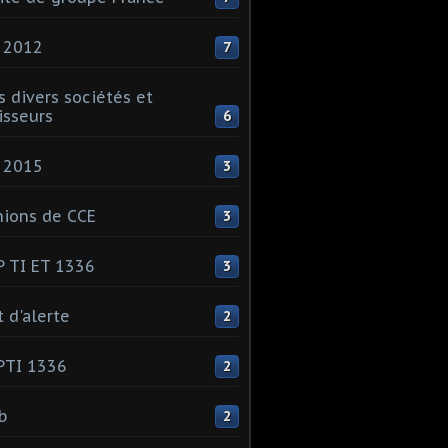
 2012
7
s divers sociétés et
isseurs
6
 2015
3
ions de CCE
3
 TI ET 1336
3
t d'alerte
2
PTI 1336
2
ib
2