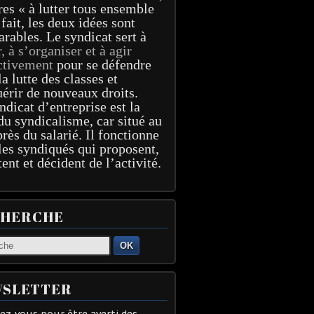
res « à lutter tous ensemble
 fait, les deux idées sont
arables. Le syndicat sert à
r, à s’organiser et à agir
ctivement
pour se défendre
la lutte des classes et
érir de nouveaux droits.
ndicat d’entreprise est la
du syndicalisme, car situé au
près du salarié. Il fonctionne
les syndiqués qui proposent,
tent et décident de l’activité.
CHERCHE
OK
SLETTER
z-vous pour être averti des