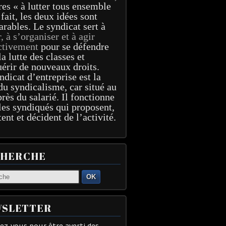
res « à lutter tous ensemble
 fait, les deux idées sont
arables. Le syndicat sert à
r, à s’organiser et à agir
ctivement
pour se défendre
la lutte des classes et
érir de nouveaux droits.
ndicat d’entreprise est la
du syndicalisme, car situé au
près du salarié. Il fonctionne
les syndiqués qui proposent,
tent et décident de l’activité.
CHERCHE
OK
SLETTER
z-vous pour être averti des