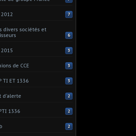
 2012
7
s divers sociétés et
isseurs
6
 2015
3
ions de CCE
3
 TI ET 1336
3
t d'alerte
2
PTI 1336
2
ib
2