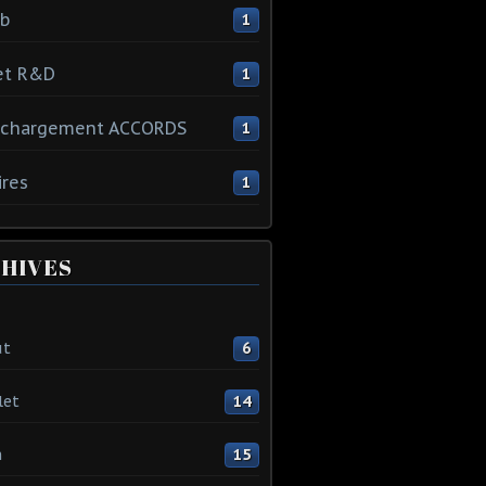
ib
1
et R&D
1
échargement ACCORDS
1
ires
1
HIVES
ût
6
let
14
n
15