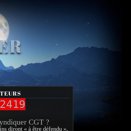
VER
ITEURS
2419
syndiquer CGT ?
ins diront « à être défendu »,