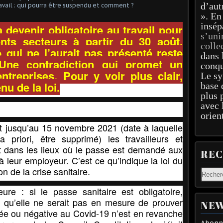
d’aut
». En
insép
a devenir obligatoire au travail pour
s’uni
ents secteurs à partir du 30 août,
colle
 qui ne l’aurait pas présenté reste
dans 
 Une contradiction qui promet un
conqu
treprises. Pour y voir plus clair,
Le sy
nu de la loi.
base 
plus 
avec 
orien
 jusqu’au 15 novembre 2021 (date à laquelle
a priori, être supprimé) les travailleurs et
nt dans les lieux où le passe est demandé aux
RE
à leur employeur. C’est ce qu’indique
la loi du
on de la crise sanitaire.
re : si le passe sanitaire est obligatoire,
 qu’elle ne serait pas en mesure de prouver
NEW
sée ou négative au
Covid-19
n’est en revanche
Abonne