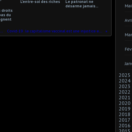
L'entre-soi des riches
Le patronat ne
Mai
désarme jamais...
 droits
pas du
gagnent
Avri
Raoult anéantit le pass sanitaire et dénonce une rupture du secret médical!
Covid-19 : le capitalisme vaccinal est une injustice et une absurdité, il favorise l’émergence de variants résistants
Mar
Fév
Jan
2025
2024
2023
2022
2021
2020
2019
2018
2017
2016
2015