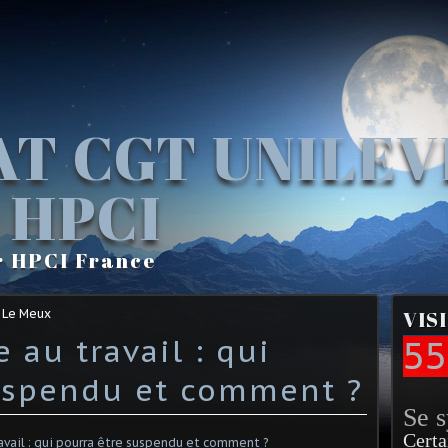
AT CGT UNILE
 HPCI
r HPCI France
 Le Meux
VIS
e au travail : qui
55
uspendu et comment ?
Se 
Certa