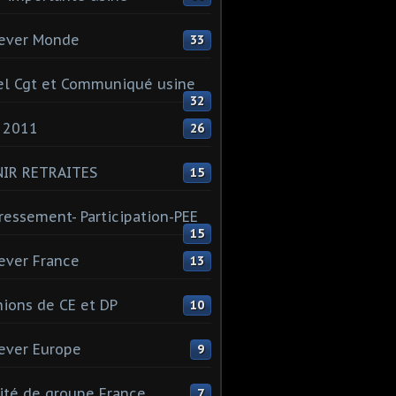
ever Monde
33
l Cgt et Communiqué usine
32
 2011
26
NIR RETRAITES
15
ressement- Participation-PEE
15
ever France
13
ions de CE et DP
10
ever Europe
9
té de groupe France
7