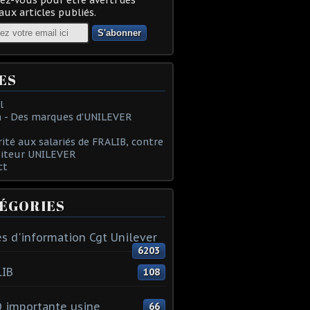
ux articles publiés.
ES
l
 - Des marques d'UNILEVER
rité aux salariés de FRALIB, contre
oiteur UNILEVER
ct
ÉGORIES
s d'information Cgt Unilever
6203
LIB
108
 importante usine
66