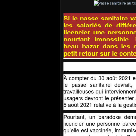
Si le passe sanitaire v
les salariés de différ
licencier une personne
pourtant impossible.
beau bazar dans les en
petit retour sur le conte
À compter du 30 août 2021 et
le passe sanitaire devrait, 
travailleuses qui intervienne
usagers devront le présenter 
5 août 2021
relative à la gesti
Pourtant, un paradoxe demeu
licencier une personne parce
qu’elle est vaccinée, immuni