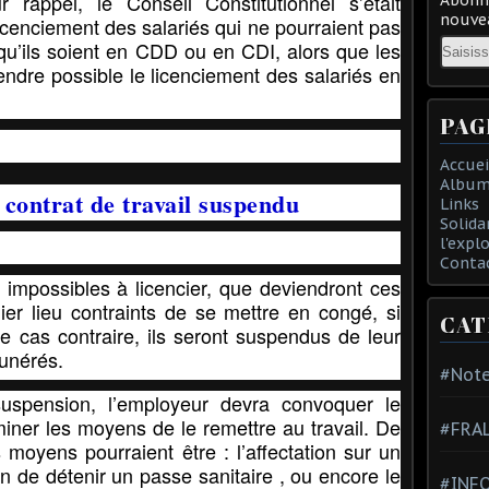
 rappel, le Conseil Constitutionnel s’était
nouvea
licenciement
des salariés qui ne pourraient pas
Email
 qu’ils soient en CDD ou en CDI, alors que les
endre possible le licenciement des salariés en
PAG
Accuei
Album
 contrat de travail suspendu
Links
Solida
l'expl
Conta
ais impossibles à licencier, que deviendront ces
ier lieu contraints de se mettre en congé, si
CAT
le cas contraire, ils seront suspendus de leur
munérés.
#Note
suspension, l’employeur devra convoquer le
iner les moyens de le remettre au travail.
De
#FRA
s moyens pourraient être : l’affectation sur un
on de détenir un passe sanitaire , ou encore le
#INFO