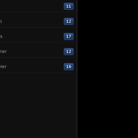
11
l
12
s
17
rier
12
vier
16