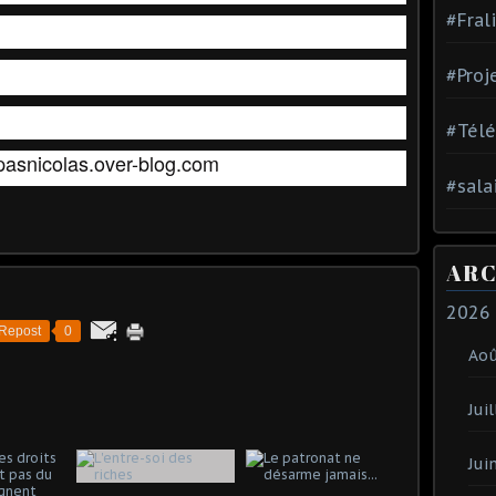
#Fral
#Proj
#Tél
pasnicolas.over-blog.com
#sala
ARC
2026
Repost
0
Ao
Juil
Jui