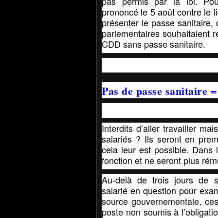
pas permis par la loi. Pour
prononcé le 5 août
contre le 
présenter le passe sanitaire,
parlementaires souhaitaient r
CDD sans passe sanitaire.
Pas de passe sanitaire =
Interdits d’aller travailler m
salariés ? Ils seront en prem
cela leur est possible. Dans 
fonction et ne seront plus ré
Au-delà de trois jours de 
salarié en question pour exam
source gouvernementale
, ce
poste non soumis à l’obligati