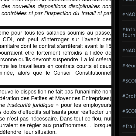
des nouvelles dispositions disciplinaires non
ontrôlées ni par l’inspection du travail ni par
#NAO
#Info
même pour tous les salariés soumis au passe,
fourn
CDI, ont peut s’interroger sur l’avenir des
itaire dont le contrat s’arrêterait avant le 15
#NAO
rraient être fortement refroidis à l’idée de
ersonne qu’ils devront suspendre. La loi créera
entre les travailleurs en contrats courts et ceux
#Réun
inée, alors que le Conseil Constitutionnel
#SCOP
nouvelle disposition ne fait pas l’unanimité non
#Droi
ération des Petites et Moyennes Entreprises)
» pour les employeurs
ne insécurité juridique
otés d’effectifs suffisants pour réaffecter un
#SCO
se n’est pas nécessaire. Dans tout ce flou, nul
pourraient se régler aux prud’hommes… lorsque
#fral
défendre leur situation.