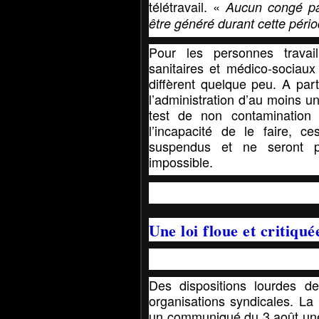
télétravail. «
Aucun congé pay
être généré durant cette péri
Pour les personnes travail
sanitaires et médico‑sociaux 
diffèrent quelque peu. A part
l’administration d’au moins u
test de non contamination p
l’incapacité de le faire, c
suspendus et ne seront p
impossible.
Une loi floue et critiqué
Des dispositions lourdes d
organisations syndicales. La
un communiqué du 3 août une