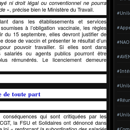
é ni droit légal ou conventionnel ne pourra
», précise bien le Ministère du Travail.
ode
#Unil
lant dans les établissements et services
soumises à l’obligation vaccinale, les règles
#Appe
ir du 15 septembre, elles devront justifier de
ne dose de vaccin et présenter le résultat d’un
#NAO
our pouvoir travailler. Si elles sont dans
es salariés ou agents publics pourront être
#AVE
lus rémunérés. Le licenciement demeure
#Inté
#Unil
e de toute part
#Réun
#Unil
e conséquences qui sont critiquées par les
 CGT, la FSU et Solidaires ont dénoncé dans
 loi «
renforçant la subordination des salariés
#Comi