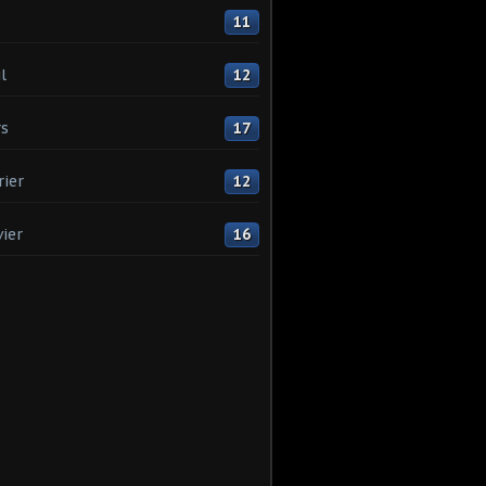
11
l
12
s
17
rier
12
vier
16