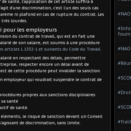
de santé, l’application de cet article suffira à
agit d’une discrimination, c’est l’un des seuls cas
#NAO
 barème ni plafond en cas de rupture du contrat. Les
très lourdes.
#Info
oi pour les employeurs
fourn
nsion du contrat de travail, qui est en fait une
 salarié de son salaire, est soumis à une procédure
#NAO
es articles L 1332-1 et suivants du Code du Travail.
larié en respectant des délais, permettre
#Réun
treprise, respecter encore un délai avant de
ect de cette procédure peut invalider la sanction.
#SCOP
un employeur qui voudrait suspendre le contrat de
#Droi
procédures propres aux sanctions disciplinaires
r sa santé
#SCO
otif de santé.
 éléments, le risque de sanction devant un Conseil
#fral
agissant de discrimination, sans limite.