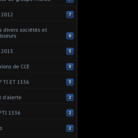
 2012
7
s divers sociétés et
isseurs
6
 2015
3
ions de CCE
3
 TI ET 1336
3
t d'alerte
2
PTI 1336
2
ib
2