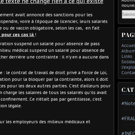
le texte ne change rien à ce qui existe
nouvea
Email
nement avait annoncé des sanctions pour les
pendre, voire à l’époque de licencier, leurs salariés
e ou de vaccin obligatoire, selon les cas, en fait
PAG
n pour ces cas là
!
ration suspend un salarié pour absence de pass
Accuei
milieu médical suspend un salarié pour absence de
Album
Links
cher derrière une contrainte : il n’y en a aucune dans
Solida
l'expl
e : le contrat de travail de droit privé a force de Loi,
Conta
lation pour la bloquer par la contrainte, alors il doit
s pour les deux autres parties. C’est d’ailleurs pour
CAT
n charge les salaires de tous les salariés qu’ils avait
confinement. Ce n’était pas par gentillesse, c’est
#Note
ion légale.
#FRA
our les employeurs des milieux médicaux et
#INFO