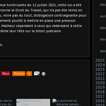
Mai
nce tonitruants du 12 juillet 2021, cette Loi a été
cerne le Droit du Travail, qui n’a pas été remis en
u, voire pas du tout, d’obligation contraignante pour
Avri
stement plutôt à mettre en place une pression
 Malheur cependant à ceux qui cèderaient à cette
Mar
ême leur tête sur le billot judiciaire.
Fév
fr
Jan
2025
2024
2023
2022
Repost
0
2021
2020
2019
2018
2017
2016
2015