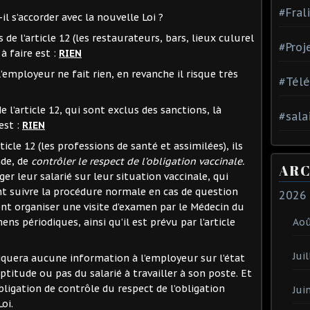
#Fral
 s’accorder avec la nouvelle Loi ?
de l’article 12 (les restaurateurs, bars, lieux culurel
#Proj
à faire est :
RIEN
l’employeur ne fait rien, en revanche il risque très
#Tél
 l’article 12, qui sont exclus des sanctions, là
#sala
est :
RIEN
icle 12 (les professions de santé et assimilées), ils
nde, de
contrôler le respect de l’obligation vaccinale.
ARC
r leur salarié sur leur situation vaccinale, qui
ent suivre la procédure normale en cas de question
2026
ent organiser une visite d’examen par le Médecin du
 périodiques, ainsi qu’il est prévu par l’article
Ao
Juil
quera aucune information à l’employeur sur l’état
ptitude ou pas du salarié à travailler à son poste. Et
bligation de contrôle du respect de l’obligation
Jui
Loi.