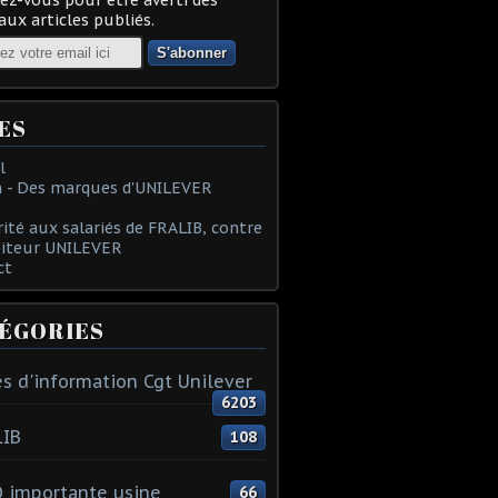
ux articles publiés.
ES
l
 - Des marques d'UNILEVER
rité aux salariés de FRALIB, contre
oiteur UNILEVER
ct
ÉGORIES
s d'information Cgt Unilever
6203
LIB
108
 importante usine
66