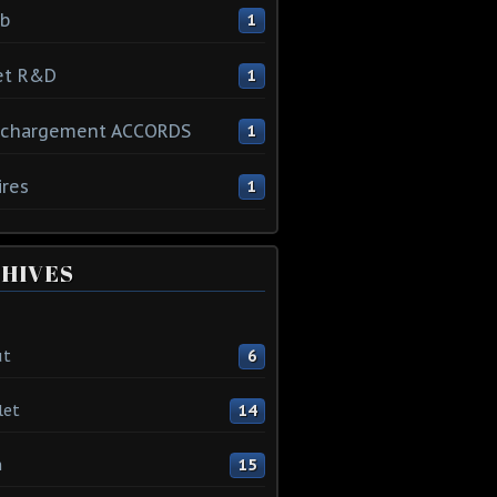
ib
1
et R&D
1
échargement ACCORDS
1
ires
1
HIVES
ût
6
let
14
n
15