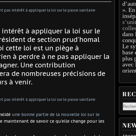
d’aut
». En
insép
s’uni
colle
intérêt à appliquer la loi sur le
dans 
président de section prud'homal
conqu
Le sy
 cette loi est un piège à
base 
rien à perdre à ne pas appliquer la
plus 
gagner. Une contribution
avec 
orien
tera de nombreuses précisions de
rs à venir.
RE
validé
une bonne partie de la nouvelle loi sur le
se maintenant de savoir ce qu’elle change pour les
NEW
Abonne