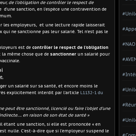
ur, de l’obligation de contrôler le respect de
e d’une sanction, en l’espèce une contravention de
#Unil
ximum.
r les employeurs, et une lecture rapide laisserait
#Appe
 qui ne sanctionne pas leur salarié. Tel n’est pas le
#NAO
mployeurs est de
contrôler le respect de l’obligation
out la même chose que de
sanctionner
un salarié pour
#AVE
vaccinale.
oi
#Inté
e.
er un salarié sur sa santé, et encore moins le
#Unil
ès explicitement interdit par l’article
L1132-1 du
#Réun
e peut être sanctionné, licencié ou faire l’objet d’une
indirecte…. en raison de son état de santé »
#Unil
l étant une sanction, si elle est prononcée « en
 est nulle. C’est-à-dire que si l’employeur suspend le
#Comi