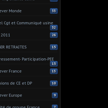
ever Monde
33
l Cgt et Communiqué usine
32
 2011
26
NIR RETRAITES
15
ressement- Participation-PEE
15
ever France
13
ions de CE et DP
10
ever Europe
9
té de groupe France
7