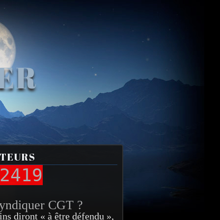
VER
ITEURS
2419
syndiquer CGT ?
ins diront « à être défendu »,