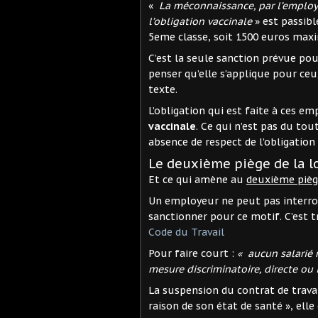
«
La méconnaissance, par l’employe
l’obligation vaccinale
» est passibl
5eme classe, soit 1500 euros ma
C’est la seule sanction prévue pou
penser qu’elle s’applique pour ceux
texte.
L’obligation qui est faite à ces e
vaccinale
. Ce qui n’est pas du t
absence de respect de l’obligation 
Le deuxième piège de la l
Et ce qui amène au
deuxième pièg
Un employeur ne peut pas interrog
sanctionner pour ce motif. C’est tr
Code du Travail
Pour faire court :
«
aucun salarié n
mesure discriminatoire, directe ou 
La suspension du contrat de travai
raison de son état de santé », elle