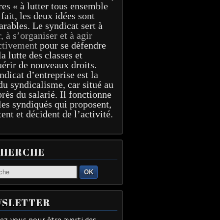
res « à lutter tous ensemble
 fait, les deux idées sont
arables. Le syndicat sert à
r, à s’organiser et à agir
ctivement
pour se défendre
la lutte des classes et
érir de nouveaux droits.
ndicat d’entreprise est la
du syndicalisme, car situé au
près du salarié. Il fonctionne
les syndiqués qui proposent,
tent et décident de l’activité.
CHERCHE
OK
SLETTER
z-vous pour être averti des