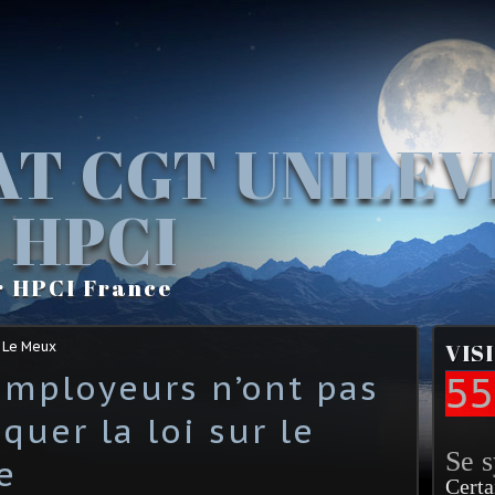
AT CGT UNILE
 HPCI
r HPCI France
 Le Meux
VIS
employeurs n’ont pas
55
quer la loi sur le
Se 
e
Certa