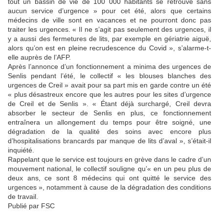
tout un bassin de vie de 100 000 habitants se retrouve sans
aucun service d’urgence » pour cet été, alors que certains
médecins de ville sont en vacances et ne pourront donc pas
traiter les urgences. « Il ne s’agit pas seulement des urgences, il
y a aussi des fermetures de lits, par exemple en gériatrie aiguë,
alors qu’on est en pleine recrudescence du Covid », s’alarme-t-
elle auprès de l’AFP.
Après l’annonce d’un fonctionnement a minima des urgences de
Senlis pendant l’été, le collectif « les blouses blanches des
urgences de Creil » avait pour sa part mis en garde contre un été
« plus désastreux encore que les autres pour les sites d’urgence
de Creil et de Senlis ». « Étant déjà surchargé, Creil devra
absorber le secteur de Senlis en plus, ce fonctionnement
entraînera un allongement du temps pour être soigné, une
dégradation de la qualité des soins avec encore plus
d’hospitalisations brancards par manque de lits d’aval », s’était-il
inquiété.
Rappelant que le service est toujours en grève dans le cadre d’un
mouvement national, le collectif souligne qu’« en un peu plus de
deux ans, ce sont 8 médecins qui ont quitté le service des
urgences », notamment à cause de la dégradation des conditions
de travail.
Publié par FSC