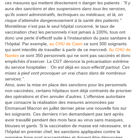
ces mesures qui mettent directement n danger les patients :
"Il y
aura des sanctions et des suspensions dans tous les services,
qu’ils soient administratifs, techniques ou médicaux, et là, on
risque d’atteindre dangereusement à la santé des patients."
Montélimar n’est pas le seul hôpital concerné, le taux de
vaccination chez les personnels n’est jamais à 100%, tous ont
donc une perte d’effectif suite à l’instauration du pass sanitaire à
l’hôpital. Par exemple,
au CHU de Caen
ce sont 300 soignants
qui sont interdits de travailler à partir de ce mercredi.
Au CHU de
Nantes
ce sont 350 personnels qui ne sont pas vaccinés et donc
empêchés d’exercer. La CGT dénonce la précarisation extrême
du service hospitalier :
‘On est déjà en sous-effectif partout. Ces
mises à pied vont provoquer un vrai chaos dans de nombreux
services.”
.
Ainsi, avec la mise en place des sanctions pour les personnels
non-vaccinées, certains hôpitaux sont déjà contraints de prioriser
des opérations et d’en annuler d’autres. L’offensive autoritaire
que consacre la réalisation des mesures annoncées par
Emmanuel Macron en juillet dernier pèse une nouvelle fois sur
les soignants. Ces derniers n’en demandaient pas tant après
avoir travaillé pendant des mois face au virus sans masques,
blouses et gants. Si la vaccination de masse est nécessaire, et à
l’hôpital en premier chef, les sanctions appliquées contre la
première ligne sont inacceptables et doivent être dénoncées