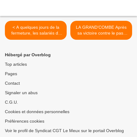
< A quelques jours de la
LA GRAND’COMBE Après
fermeture, les salariés de
sa victoire contre le pass
l'usine Knorr manifestent à
sanitaire, la CGT des
Strasbourg
territoriaux du Gard engage
de nouveaux combats >
Hébergé par Overblog
Top articles
Pages
Contact
Signaler un abus
C.G.U.
Cookies et données personnelles
Préférences cookies
Voir le profil de Syndicat CGT Le Meux sur le portail Overblog