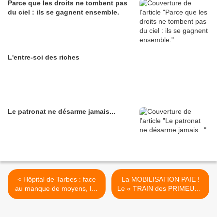
Parce que les droits ne tombent pas
du ciel : ils se gagnent ensemble.
L'entre-soi des riches
Le patronat ne désarme jamais...
< Hôpital de Tarbes : face
La MOBILISATION PAIE !
au manque de moyens, les
Le « TRAIN des PRIMEURS
médecins des urgences et
» Rungis-Perpignan remis
du Samu menacent de tous
sur les rails >
démissionner