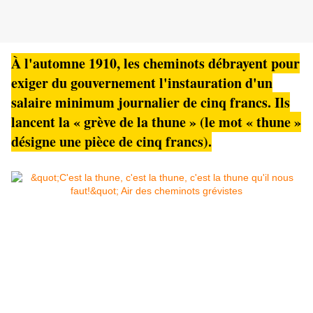
À l'automne 1910, les cheminots débrayent pour
exiger du gouvernement l'instauration d'un
salaire minimum journalier de cinq francs. Ils
lancent la « grève de la thune » (le mot « thune »
désigne une pièce de cinq francs).
Et si on rappelait cette grève générale dans le
chemin de fer en 1910 de la lutte pour
l'augmentation du pouvoir d'achat?
Aujourd'hui que la France est parmi les 5
premiers pays les plus riches au monde.