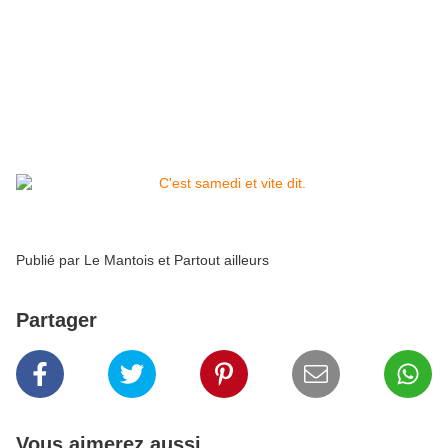
Unsa (25,49%) CGC (8,60%), avec 57,87% de
participation contre 45,13% en 2108.. Et toujours
pris sur le site
RATP
: Cfdt 0,97%. Même pas une
coquille vide. Si?
Et toujours vite dit, le dessin du jour:
Publié par
Le Mantois et Partout ailleurs
Partager
Vous aimerez aussi