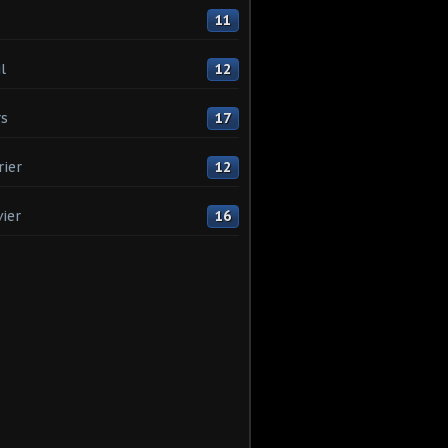
11
l
12
s
17
rier
12
vier
16