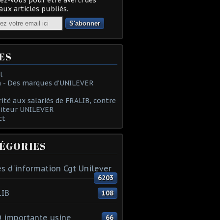
ux articles publiés.
ES
l
 - Des marques d'UNILEVER
rité aux salariés de FRALIB, contre
oiteur UNILEVER
ct
ÉGORIES
s d'information Cgt Unilever
6203
LIB
108
 importante usine
66