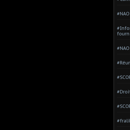
#NAO
#Info
fourn
#NAO
#Réun
#SCOP
#Droi
#SCO
#fral