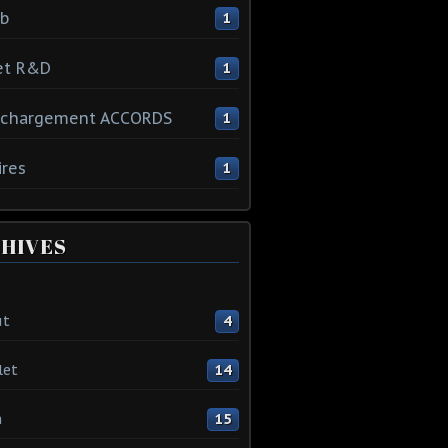
ib
1
et R&D
1
échargement ACCORDS
1
ires
1
HIVES
ût
4
let
14
n
15