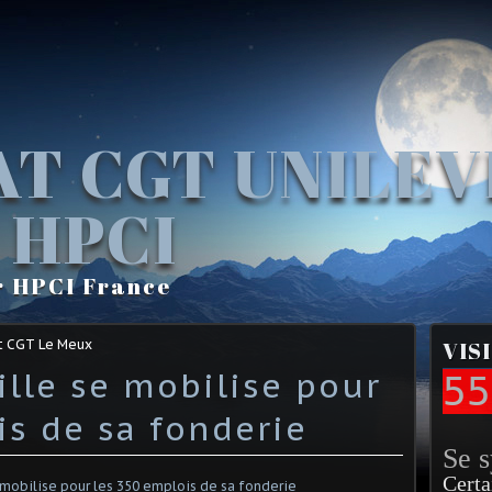
AT CGT UNILE
 HPCI
r HPCI France
t CGT Le Meux
VIS
ille se mobilise pour
55
is de sa fonderie
Se 
Certa