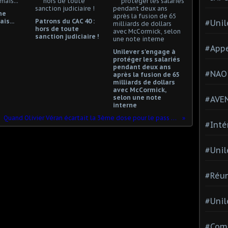
ne
is...
Patrons du CAC 40 :
#Unil
hors de toute
sanction judiciaire !
#Appe
Unilever s'engage à
protéger les salariés
pendant deux ans
#NAO
après la fusion de 65
milliards de dollars
avec McCormick,
selon une note
#AVE
interne
Quand Olivier Véran écartait la 3ème dose pour le pass sanitaire
#Inté
#Unil
#Réun
#Unil
#Comi