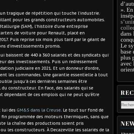
d’aut
». En
n tragique de répétition qui touche l’industrie.
insép
aillant pour les grands constructeurs automobiles.
s’uni
étallurgie (SAM), l’histoire d’une entreprise
colle
 carters de voiture pour Renault, placé en
dans 
conqu
2017. Puis reprise six mois plus tard par le géant de
Le sy
ions d’investissements promis.
base 
ui baissent de 440 à 360 salariés et des syndicats qui
plus 
uleur des investissements. Puis un redressement
avec 
uidation judiciaire en 2021. Et un donneur d’ordre,
orien
ment les commandes. Une garantie essentielle à tout
i oublie jusqu’à ces dernières semaines être
 du constructeur. En face, des salariés qui se
RE
nt dépendant de ces emplois qui ne peut qu’être
t lui des
GM&S dans la Creuse
. Le tout sur fond de
a fin programmée des moteurs thermiques, sans que
NEW
te la chaîne des productions soient pris
ou les constructeurs. À Decazeville les salariés de la
Abonne