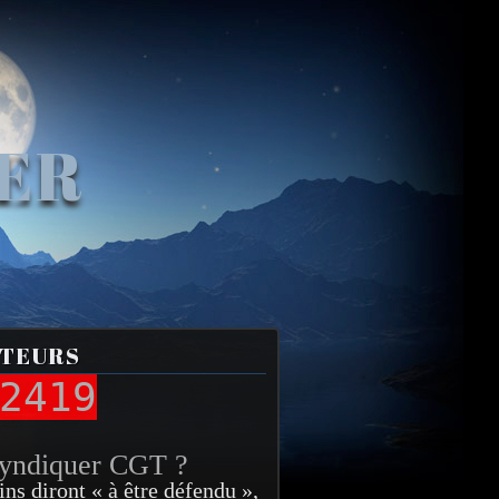
VER
ITEURS
2419
syndiquer CGT ?
ins diront « à être défendu »,