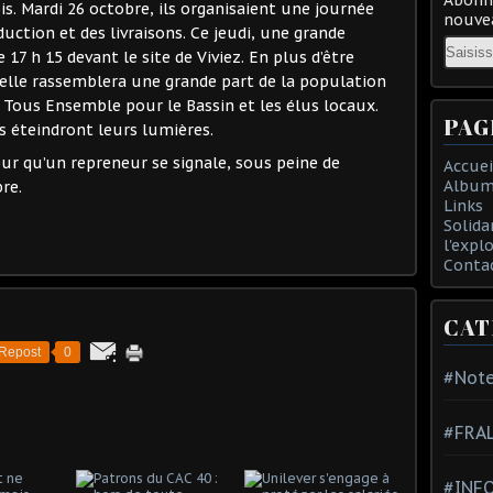
s. Mardi 26 octobre, ils organisaient une journée
nouvea
duction et des livraisons. Ce jeudi, une grande
Email
 17 h 15 devant le site de Viviez. En plus d’être
, elle rassemblera une grande part de la population
 Tous Ensemble pour le Bassin et les élus locaux.
PAG
 éteindront leurs lumières.
r qu’un repreneur se signale, sous peine de
Accuei
Album
re.
Links
Solida
l'expl
Conta
CAT
Repost
0
#Note
#FRA
#INFO