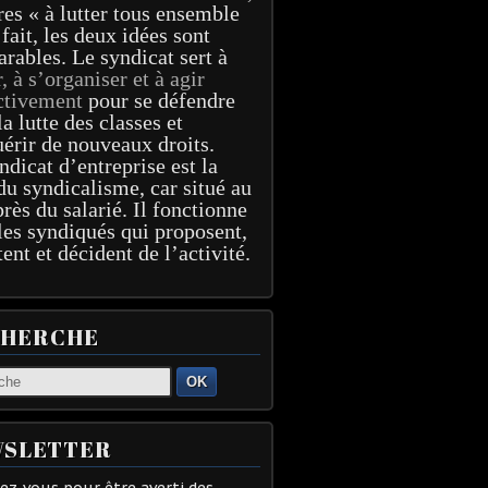
res « à lutter tous ensemble
 fait, les deux idées sont
arables. Le syndicat sert à
r, à s’organiser et à agir
ctivement
pour se défendre
la lutte des classes et
érir de nouveaux droits.
ndicat d’entreprise est la
du syndicalisme, car situé au
près du salarié. Il fonctionne
les syndiqués qui proposent,
tent et décident de l’activité.
CHERCHE
OK
SLETTER
z-vous pour être averti des