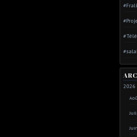
#Fral
#Proj
#Tél
#sala
ARC
2026
Ao
Juil
Jui