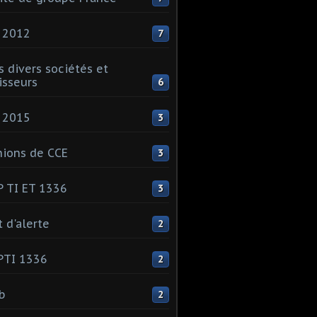
 2012
7
s divers sociétés et
isseurs
6
 2015
3
ions de CCE
3
 TI ET 1336
3
t d'alerte
2
PTI 1336
2
ib
2