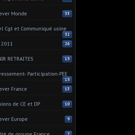
ever Monde
33
l Cgt et Communiqué usine
32
 2011
26
NIR RETRAITES
15
ressement- Participation-PEE
15
ever France
13
ions de CE et DP
10
ever Europe
9
té de groupe France
7