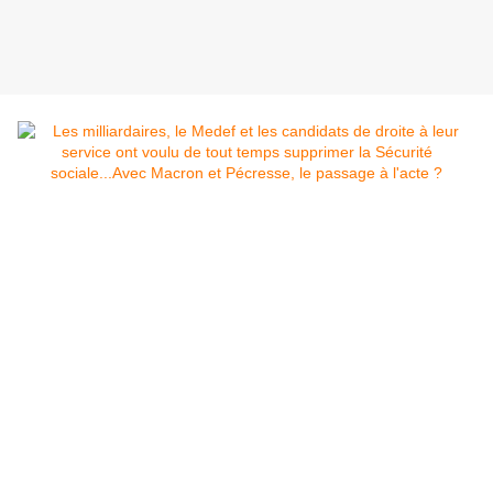
La Sécurité sociale est une institution sociale
publique. C'est ce qui désole le patronat, en particulier
le puissant secteur des mutuelles privées, qui voudrait
mettre la main sur un pactole de profits, lui échappant
en partie aujourd'hui.
Les gouvernements successifs de droite et socialistes
ont, au fil des ans, réduit la part d'intervention de la
Sécurité sociale dans la défense de notre santé.
Les différents candidats de droite, de Macron en
Pécresse, des soutiens de celle-ci, tel Ciotti, et jusqu'à,