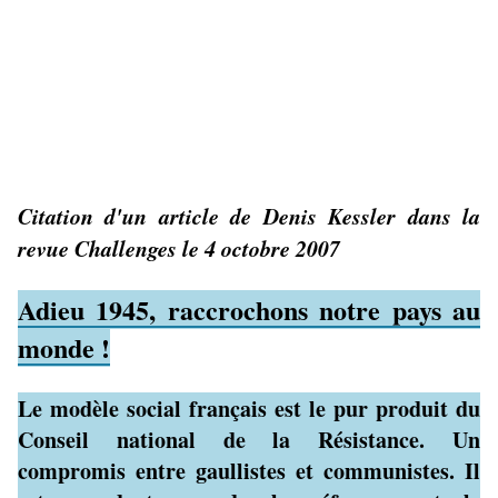
bien sûr, Zemmour, aucun ne cache sa volonté de
satisfaire les revendications du Medef, dont ils sont les
porte-étendards.
N'est-ce pas le numéro 2 du Medef, en 2007, un certain
Denis Kessler, par ailleurs grand patron d'assurances
privées, qui déclarait :
Citation d'un article de Denis Kessler dans la
revue Challenges le 4 octobre 2007
Adieu 1945, raccrochons notre pays au
monde !
Le modèle social français est le pur produit du
Conseil national de la Résistance. Un
compromis entre gaullistes et communistes. Il