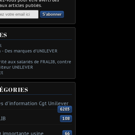
ux articles publiés.
ES
l
 - Des marques d'UNILEVER
rité aux salariés de FRALIB, contre
oiteur UNILEVER
ct
ÉGORIES
s d'information Cgt Unilever
6203
LIB
108
 importante usine
66