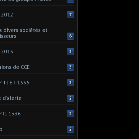
 2012
7
s divers sociétés et
isseurs
6
 2015
3
ions de CCE
3
 TI ET 1336
3
t d'alerte
2
PTI 1336
2
ib
2