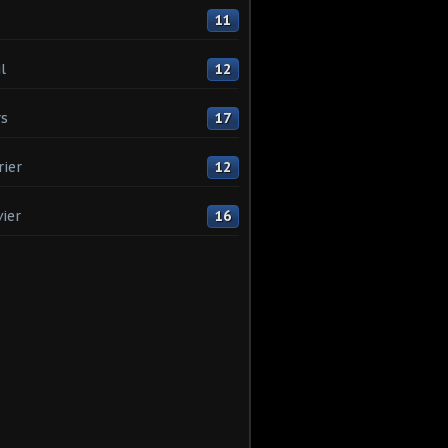
11
l
12
s
17
rier
12
vier
16