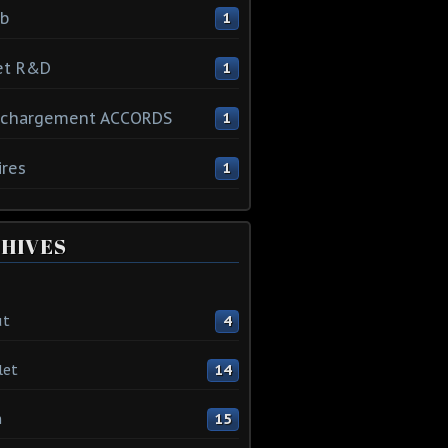
ib
1
et R&D
1
échargement ACCORDS
1
ires
1
HIVES
ût
4
let
14
n
15