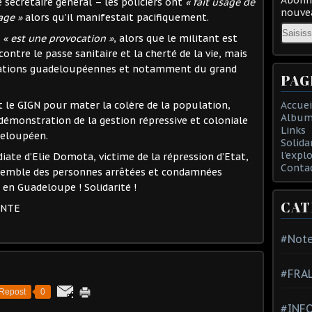
 secrétaire général – les policiers ont
« fait usage de
nouvea
age »
alors qu’il manifestait pacifiquement.
Email
n
« est une provocation »
, alors que le militant est
tre le passe sanitaire et la cherté de la vie, mais
sations guadeloupéennes et notamment du grand
PAG
Accuei
et le GIGN pour mater la colère de la population,
Album
démonstration de la gestion répressive et coloniale
Links
deloupéen.
Solida
l'expl
ate d’Elie Domota, victime de la répression d’Etat,
Conta
nsemble des personnes arrêtées et condamnées
 en Guadeloupe ! Solidarité !
CAT
ENTE
#Note
#FRA
Repost
0
#INFO