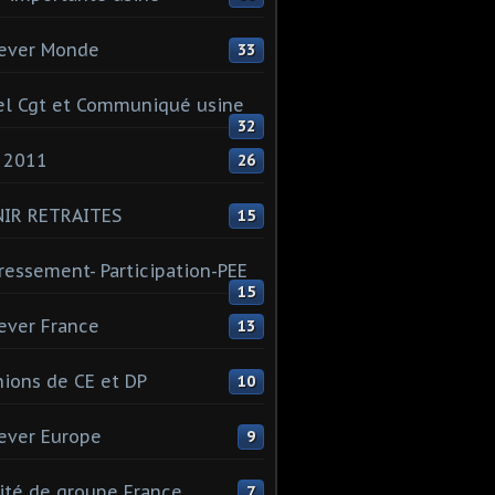
ever Monde
33
l Cgt et Communiqué usine
32
 2011
26
NIR RETRAITES
15
ressement- Participation-PEE
15
ever France
13
ions de CE et DP
10
ever Europe
9
té de groupe France
7