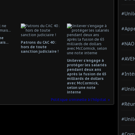
#Unil
#Appe
ne
is...
Patrons du CAC 40 :
#NAO
hors de toute
sanction judiciaire !
#AVE
Unilever s'engage à
protéger les salariés
pendant deux ans
#Inté
après la fusion de 65
milliards de dollars
avec McCormick,
selon une note
#Unil
interne
Politique criminelle à l'hôpital
#Réun
#Unil
#Comi