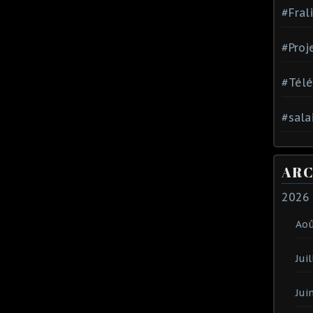
#Fral
#Proj
#Tél
#sala
ARC
2026
Ao
Juil
Jui