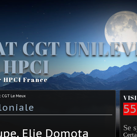
AT CGT UNILE
 HPCI
r HPCI France
t CGT Le Meux
VIS
loniale
55
Se 
pe. Elie Domota
Certa