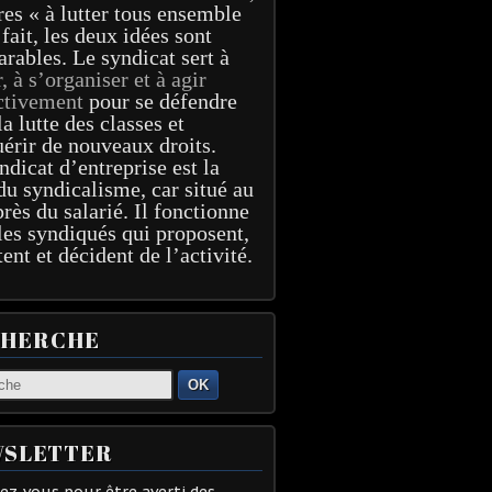
res « à lutter tous ensemble
 fait, les deux idées sont
arables. Le syndicat sert à
r, à s’organiser et à agir
ctivement
pour se défendre
la lutte des classes et
érir de nouveaux droits.
ndicat d’entreprise est la
du syndicalisme, car situé au
près du salarié. Il fonctionne
les syndiqués qui proposent,
tent et décident de l’activité.
CHERCHE
OK
SLETTER
z-vous pour être averti des