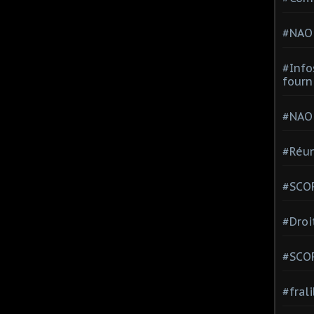
#NAO
#Info
fourn
#NAO
#Réun
#SCOP
#Droi
#SCO
#fral