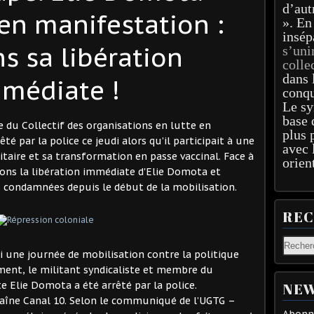
d’aut
 en manifestation :
». En
insép
s sa libération
s’uni
colle
dans 
médiate !
conqu
Le sy
base 
 du Collectif des organisations en lutte en
plus 
é par la police ce jeudi alors qu’il participait à une
avec 
taire et sa transformation en passe vaccinal. Face à
orien
mons la libération immédiate d'Elie Domota et
s condamnées depuis le début de la mobilisation.
RE
di une journée de mobilisation contre la politique
ment, le militant syndicaliste et membre du
te Elie Domota a été arrêté par la police.
NEW
chaîne Canal 10. Selon le communiqué de l’UGTG –
Abonne