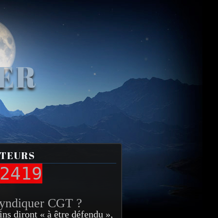
VER
ITEURS
2419
syndiquer CGT ?
ins diront « à être défendu »,