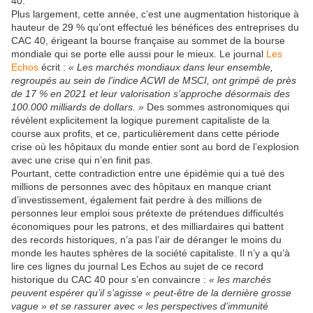
40.
Plus largement, cette année, c’est une augmentation historique à
hauteur de 29 % qu’ont effectué les bénéfices des entreprises du
CAC 40, érigeant la bourse française au sommet de la bourse
mondiale qui se porte elle aussi pour le mieux. Le journal
Les
Echos
écrit :
« Les marchés mondiaux dans leur ensemble,
regroupés au sein de l’indice ACWI de MSCI, ont grimpé de près
de 17 % en 2021 et leur valorisation s’approche désormais des
100.000 milliards de dollars. »
Des sommes astronomiques qui
révèlent explicitement la logique purement capitaliste de la
course aux profits, et ce, particulièrement dans cette période
crise où les hôpitaux du monde entier sont au bord de l’explosion
avec une crise qui n’en finit pas.
Pourtant, cette contradiction entre une épidémie qui a tué des
millions de personnes avec des hôpitaux en manque criant
d’investissement, également fait perdre à des millions de
personnes leur emploi sous prétexte de prétendues difficultés
économiques pour les patrons, et des milliardaires qui battent
des records historiques, n’a pas l’air de déranger le moins du
monde les hautes sphères de la société capitaliste. Il n’y a qu’à
lire ces lignes du journal Les Echos au sujet de ce record
historique du CAC 40 pour s’en convaincre :
« les marchés
peuvent espérer qu’il s’agisse « peut-être de la dernière grosse
vague » et se rassurer avec « les perspectives d’immunité