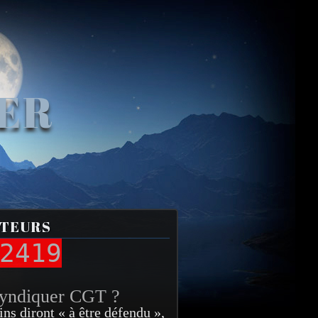
VER
ITEURS
2419
syndiquer CGT ?
ins diront « à être défendu »,