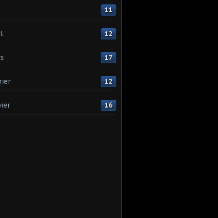
11
l
12
s
17
rier
12
vier
16