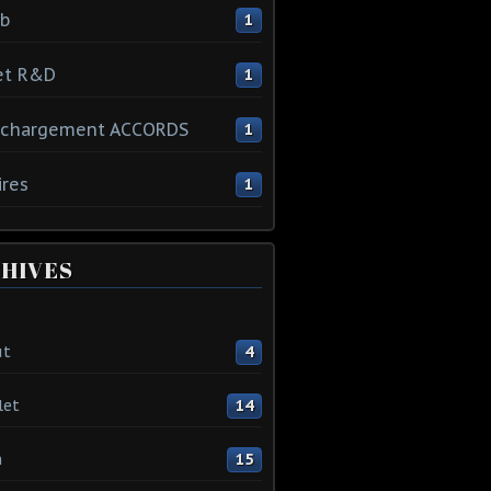
ib
1
et R&D
1
échargement ACCORDS
1
ires
1
HIVES
ût
4
let
14
n
15