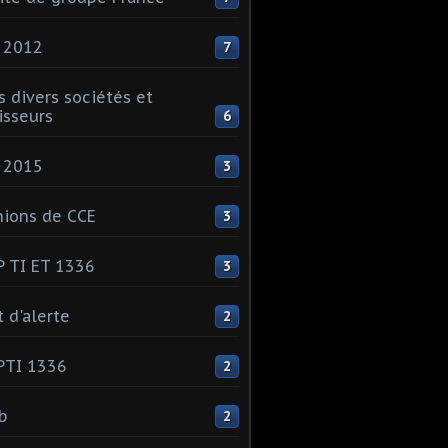
 2012
7
s divers sociétés et
isseurs
6
 2015
3
ions de CCE
3
 TI ET 1336
3
t d'alerte
2
PTI 1336
2
ib
2