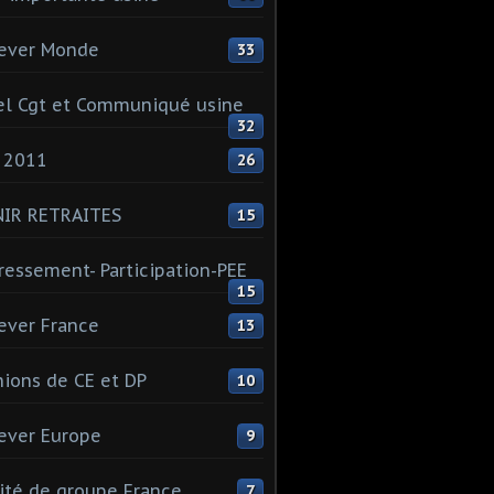
ever Monde
33
l Cgt et Communiqué usine
32
 2011
26
NIR RETRAITES
15
ressement- Participation-PEE
15
ever France
13
ions de CE et DP
10
ever Europe
9
té de groupe France
7