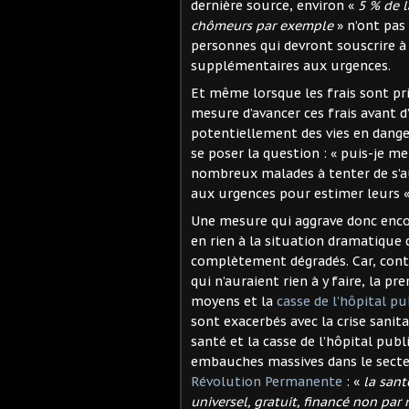
dernière source, environ «
5 % de l
chômeurs par exemple
» n’ont pas
personnes qui devront souscrire à 
supplémentaires aux urgences.
Et même lorsque les frais sont pr
mesure d’avancer ces frais avant 
potentiellement des vies en dange
se poser la question : « puis-je m
nombreux malades à tenter de s’a
aux urgences pour estimer leurs « 
Une mesure qui aggrave donc encore
en rien à la situation dramatique 
complètement dégradés. Car, contr
qui n’auraient rien à y faire, la 
moyens et la
casse de l’hôpital p
sont exacerbés avec la crise sanita
santé et la casse de l’hôpital publ
embauches massives dans le secteur
Révolution Permanente
: «
la sant
universel, gratuit, financé non par 