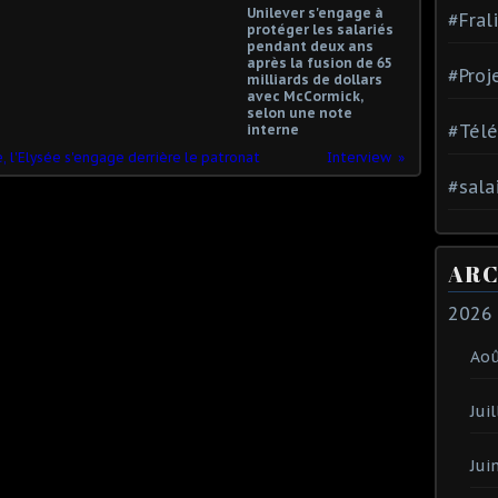
Unilever s'engage à
#Fral
protéger les salariés
pendant deux ans
après la fusion de 65
#Proj
milliards de dollars
avec McCormick,
selon une note
#Tél
interne
e, l'Elysée s'engage derrière le patronat
Interview
#sala
ARC
2026
Ao
Juil
Jui