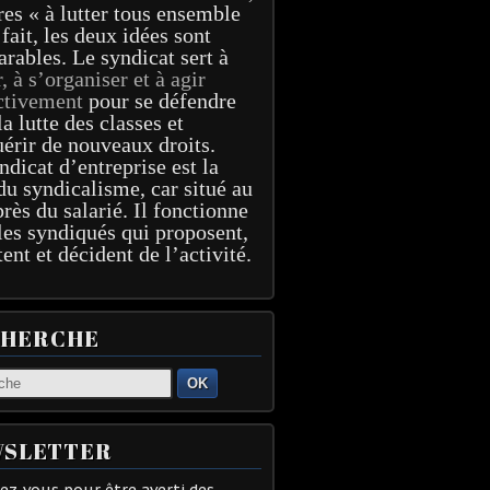
res « à lutter tous ensemble
 fait, les deux idées sont
arables. Le syndicat sert à
r, à s’organiser et à agir
ctivement
pour se défendre
la lutte des classes et
érir de nouveaux droits.
ndicat d’entreprise est la
du syndicalisme, car situé au
près du salarié. Il fonctionne
les syndiqués qui proposent,
tent et décident de l’activité.
CHERCHE
OK
SLETTER
z-vous pour être averti des