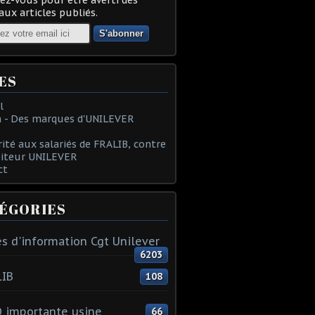
ux articles publiés.
ES
l
 - Des marques d'UNILEVER
rité aux salariés de FRALIB, contre
oiteur UNILEVER
ct
ÉGORIES
s d'information Cgt Unilever
6203
LIB
108
 importante usine
66