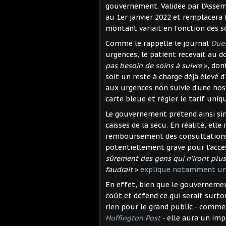
gouvernement. Validée par l’Assem
au 1er janvier 2022 et remplacera 
montant variait en fonction des so
Comme le rappelle le journal
Oue
urgences, le patient recevait au 
pas besoin de soins à suivre
», dont
soit un reste à charge déjà élevé 
aux urgences non suivie d’une hosp
carte bleue et régler le tarif uniqu
Le gouvernement prétend ainsi simp
caisses de la sécu. En réalité, ell
remboursement des consultations 
potentiellement grave pour l’accès
sûrement des gens qui n’iront plus 
faudrait
»
explique notamment une
En effet, bien que le gouverneme
coût et défend ce qui serait surt
rien pour le grand public - comm
Huffington Post
- elle aura un imp