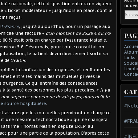
blée nationale, cette disposition entrera en vigueur
nouvea
le « ticket modérateur » jusqu’alors en place, dont le
Email
ins reçus.
st-France
, jusqu’à aujourd’hui, pour un passage aux
domicile une facture «
d’un montant de 25,28 € s’il n’a
PAG
 80 % était pris en charge par l’Assurance Maladie,
Accuei
d’environ 5 €. Désormais, pour toute consultation
Album
italisation, le patient devra directement sortir sa
Links
e de 19,61 €.
Solida
l'expl
lifier la tarification des urgences, et renflouer les
Conta
e remet entre les mains des mutuelles privées le
d’urgence. Ce qui entraîne des conséquences
 à la santé des personnes les plus précaires. «
Il y a
CAT
aux urgences par peur de devoir payer, alors qu’il le
 source hospitalière
.
#Note
nt assure que les mutuelles prendront en charge ce
out une mesure « technocratique » qui ne changera
#FRA
e l’affirme Thomas Mesnier, député LREM au
act pour une partie de la population. D’après cette
#INFO