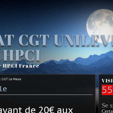
AT CGT UNILE
 HPCI
r HPCI France
t CGT Le Meux
VIS
le
55
Se 
payant de 20€ aux
Certa