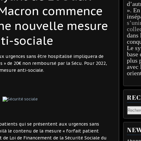
d’aut
: Macron commence
». En
insép
ne nouvelle mesure
s’uni
colle
dans 
ti-sociale
conqu
Le sy
base 
ux urgences sans être hospitalisé impliquera de
plus 
es » de 20€ non remboursé par la Sécu. Pour 2022,
avec 
mesure anti-sociale.
orien
RE
s patients qui se présentent aux urgences sans
NEW
oilà le contenu de la mesure « forfait patient
t de Loi de Financement de la Sécurité Sociale du
Abonne