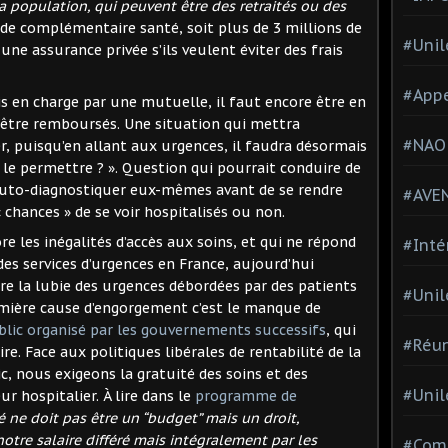
a population, qui peuvent être des retraités ou des
 de complémentaire santé, soit plus de 3 millions de
#Unil
une assurance privée s’ils veulent éviter des frais
#Appe
is en charge par une mutuelle, il faut encore être en
d’être remboursés. Une situation qui mettra
#NAO
r, puisqu’en allant aux urgences, il faudra désormais
e le permettre ? ». Question qui pourrait conduire de
uto-diagnostiquer eux-mêmes avant de se rendre
#AVE
chances » de se voir hospitalisés ou non.
 les inégalités d’accès aux soins, et qui ne répond
#Inté
des services d’urgences en France, aujourd’hui
e la lubie des urgences débordées par des patients
#Unil
première cause d’engorgement c’est le manque de
ublic organisé par les gouvernements successifs
, qui
#Réun
ire. Face aux politiques libérales de rentabilité de la
ic, nous exigeons la gratuité des soins et des
#Unil
 hospitalier. À lire dans le
programme de
é ne doit pas être un “budget” mais un droit,
notre salaire différé mais intégralement par les
#Comi