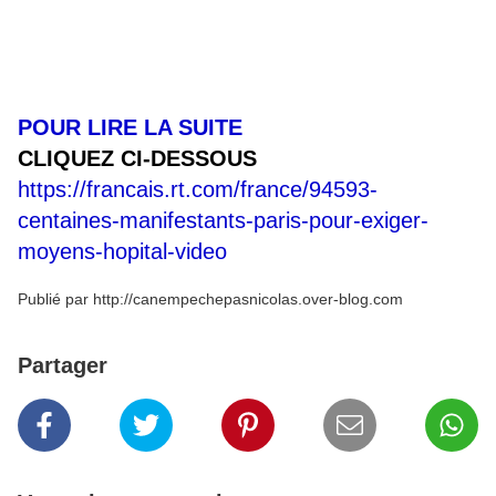
psychiatrie...). Dans le cortège, les ballons rouges
de la CGT étaient nombreux, les drapeaux de SUD
plus rares.
POUR LIRE LA SUITE
CLIQUEZ CI-DESSOUS
https://francais.rt.com/france/94593-
centaines-manifestants-paris-pour-exiger-
moyens-hopital-video
Publié par http://canempechepasnicolas.over-blog.com
Partager