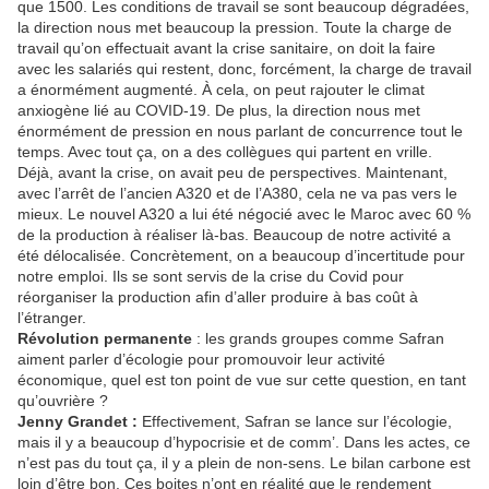
que 1500. Les conditions de travail se sont beaucoup dégradées,
la direction nous met beaucoup la pression. Toute la charge de
travail qu’on effectuait avant la crise sanitaire, on doit la faire
avec les salariés qui restent, donc, forcément, la charge de travail
a énormément augmenté. À cela, on peut rajouter le climat
anxiogène lié au COVID-19. De plus, la direction nous met
énormément de pression en nous parlant de concurrence tout le
temps. Avec tout ça, on a des collègues qui partent en vrille.
Déjà, avant la crise, on avait peu de perspectives. Maintenant,
avec l’arrêt de l’ancien A320 et de l’A380, cela ne va pas vers le
mieux. Le nouvel A320 a lui été négocié avec le Maroc avec 60 %
de la production à réaliser là-bas. Beaucoup de notre activité a
été délocalisée. Concrètement, on a beaucoup d’incertitude pour
notre emploi. Ils se sont servis de la crise du Covid pour
réorganiser la production afin d’aller produire à bas coût à
l’étranger.
Révolution permanente
: les grands groupes comme Safran
aiment parler d’écologie pour promouvoir leur activité
économique, quel est ton point de vue sur cette question, en tant
qu’ouvrière ?
Jenny Grandet :
Effectivement, Safran se lance sur l’écologie,
mais il y a beaucoup d’hypocrisie et de comm’. Dans les actes, ce
n’est pas du tout ça, il y a plein de non-sens. Le bilan carbone est
loin d’être bon. Ces boites n’ont en réalité que le rendement