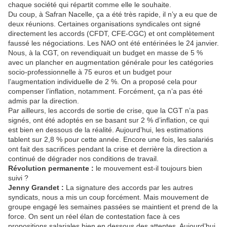
chaque société qui répartit comme elle le souhaite.
Du coup, à Safran Nacelle, ça a été très rapide, il n’y a eu que de
deux réunions. Certaines organisations syndicales ont signé
directement les accords (CFDT, CFE-CGC) et ont complètement
faussé les négociations. Les NAO ont été entérinées le 24 janvier.
Nous, à la CGT, on revendiquait un budget en masse de 5 %
avec un plancher en augmentation générale pour les catégories
socio-professionnelle à 75 euros et un budget pour
l’augmentation individuelle de 2 %. On a proposé cela pour
compenser l’inflation, notamment. Forcément, ça n’a pas été
admis par la direction.
Par ailleurs, les accords de sortie de crise, que la CGT n’a pas
signés, ont été adoptés en se basant sur 2 % d’inflation, ce qui
est bien en dessous de la réalité. Aujourd’hui, les estimations
tablent sur 2,8 % pour cette année. Encore une fois, les salariés
ont fait des sacrifices pendant la crise et derrière la direction a
continué de dégrader nos conditions de travail.
Révolution permanente :
le mouvement est-il toujours bien
suivi ?
Jenny Grandet :
La signature des accords par les autres
syndicats, nous a mis un coup forcément. Mais mouvement de
groupe engagé les semaines passées se maintient et prend de la
force. On sent un réel élan de contestation face à ces
propositions salariales bien en dessous des attentes. Aujourd’hui,