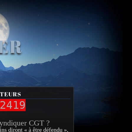
VER
ITEURS
2419
syndiquer CGT ?
ins diront « à être défendu »,