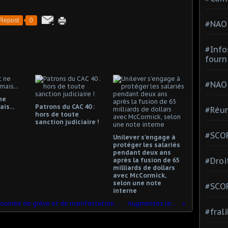
Repost
0
#NAO
#Info
fourn
#NAO
ne
is...
Patrons du CAC 40 :
#Réun
hors de toute
sanction judiciaire !
#SCOP
Unilever s'engage à
protéger les salariés
pendant deux ans
#Droi
après la fusion de 65
milliards de dollars
avec McCormick,
selon une note
#SCO
interne
AUGMENTEZ les SALAIRES : Nouvelle journée de grève et de manifestations interprofessionnelles le 17 mars.
Augmentez les salaires !
#fral