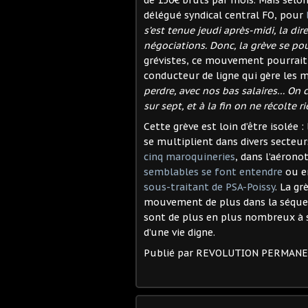
de 150€ bruts par mois. Mais selon
délégué syndical central FO, pour
s’est tenue jeudi après-midi, la dir
négociations. Donc, la grève se po
grévistes, ce mouvement pourrait
conducteur de ligne qui gère les 
perdre, avec nos bas salaires… On c
sur sept, et à la fin on ne récolte 
Cette grève est loin d’être isolée 
se multiplient dans divers secteur
cinq maroquineries
, dans l’aéron
semblables se font entendre
ou e
sous-traitant de PSA-Poissy
. La g
mouvement de plus dans la séquenc
sont de plus en plus nombreux à s
d’une vie digne.
Publié par REVOLUTION PERMAN