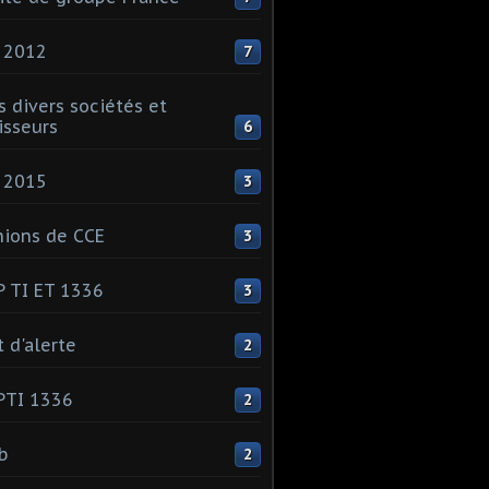
 2012
7
s divers sociétés et
isseurs
6
 2015
3
ions de CCE
3
 TI ET 1336
3
t d'alerte
2
PTI 1336
2
ib
2