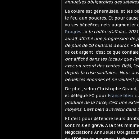
annuelles obligatoires des salaire
La colère est généralisée, et les 
le feu aux poudres. Et pour cause
vu ses bénéfices nets augmenter d’
Progrès
: «
le chiffre d’affaires 202
aurait affiché une progression de p
de plus de 10 millions d’euros
. » S
de cet argent, c’est ce que confia
ont affiché dans les locaux que l’e
avec un record des ventes. Déjà, l’
depuis la crise sanitaire… Nous aus
bénéfices énormes et ne veulent pa
De plus, selon Christophe Giraud
et délégué FO pour
France bleu
«
produire de la farce, c’est une exte
moyens. C’est bien d’investir dans l
Et c’est pour défendre leurs droits
sont mis en grève. A la très mini
Négociations Annuelles Obligatoir