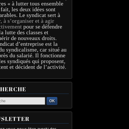
res « à lutter tous ensemble
 fait, les deux idées sont
arables. Le syndicat sert à
r, à s’organiser et à agir
ctivement
pour se défendre
la lutte des classes et
érir de nouveaux droits.
ndicat d’entreprise est la
du syndicalisme, car situé au
près du salarié. Il fonctionne
les syndiqués qui proposent,
tent et décident de l’activité.
CHERCHE
OK
SLETTER
z-vous pour être averti des