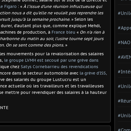
 Stéphane Bonnet, salarié sur le site de la Lorette et
le Figaro
: «
À l’issue d’une réunion infructueuse qui
#Unil
ection nous a dit qu’elle ne voulait pas reprendre les
ursuit jusqu’à la semaine prochaine.
» Selon les
 durer, d’autant plus que, comme explique Mehdi,
#Appe
machines de production, à
France bleu
«
On n’a rien à
harbonne du matin au soir, l’usine tourne sept jours
#NAO
rien. On se sent comme des pions.
»
: les mouvements pour la revalorisation des salaires
#AVE
s,
le groupe LVMH est secoué par une grève dans
otique chez
Satys Cornebarrieu des revendications
#Inté
ncore dans le secteur automobile avec
la grève d’ISS,
rève des salariés du groupe Lustucru est un
#Unil
e actuelle où les travailleurs et les travailleuses
e mettre pour revendiquer des salaires à la hauteur
#Réun
ENTE
#Unil
#Comi