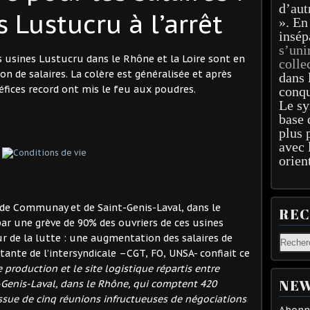
d’aut
s Lustucru à l’arrêt
». En
insép
s’uni
s usines Lustucru dans le Rhône et la Loire sont en
colle
 de salaires. La colère est généralisée et après
dans 
néfices record ont mis le feu aux poudres.
conqu
Le sy
base 
plus 
avec 
orien
, de Communay et de Saint-Genis-Laval, dans le
RE
par une grève de 90% des ouvriers de ces usines
r de la lutte : une augmentation des salaires de
ante de l’intersyndicale –CGT, FO, UNSA- confiait ce
e production et le site logistique répartis entre
NEW
-Genis-Laval, dans le Rhône, qui comptent 420
l’issue de cinq réunions infructueuses de négociations
Abonne