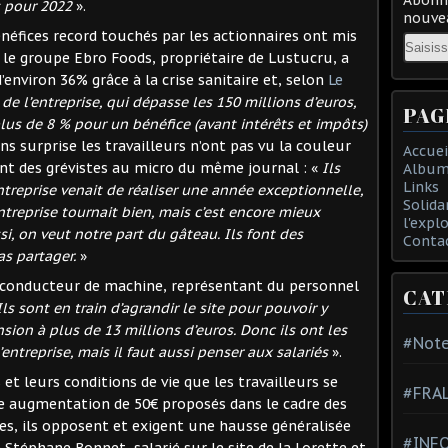
s pour 2022
».
nouvea
bénéfices record touchés par les actionnaires ont mis
Email
 le groupe Ebro Foods, propriétaire de Lustucru, a
environ 36% grâce à la crise sanitaire et, selon
Le
1 de l’entreprise, qui dépasse les 150 millions d’euros,
PAG
lus de 8 % pour un bénéfice (avant intérêts et impôts)
ans surprise les travailleurs n’ont pas vu la couleur
Accuei
ient des grévistes au micro du même journal : «
Ils
Album
Links
ntreprise venait de réaliser une année exceptionnelle,
Solida
entreprise tournait bien, mais c’est encore mieux
l'expl
si, on veut notre part du gâteau. Ils font des
Conta
s partager.
»
, conducteur de machine, représentant du personnel
CAT
Ils sont en train d’agrandir le site pour pouvoir y
nsion à plus de 13 millions d’euros. Donc ils ont les
#Note
’entreprise, mais il faut aussi penser aux salariés
».
 et leurs conditions de vie que les travailleurs se
#FRA
me augmentation de 50€ proposés dans le cadre des
es, ils opposent et exigent une hausse généralisée
#INFO