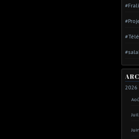
#Fral
#Proj
#Tél
#sala
ARC
2026
Ao
Juil
Jui