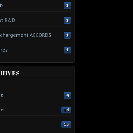
ib
1
et R&D
1
échargement ACCORDS
1
ires
1
HIVES
ût
4
let
14
n
15