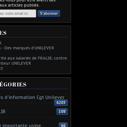
ux articles publiés.
ES
l
 - Des marques d'UNILEVER
rité aux salariés de FRALIB, contre
oiteur UNILEVER
ct
ÉGORIES
s d'information Cgt Unilever
6203
LIB
108
 importante usine
66