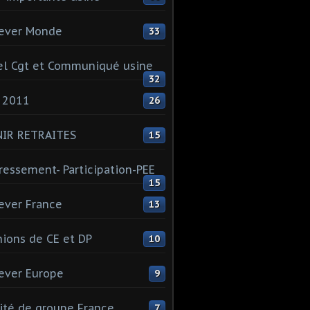
ever Monde
33
l Cgt et Communiqué usine
32
 2011
26
NIR RETRAITES
15
ressement- Participation-PEE
15
ever France
13
ions de CE et DP
10
ever Europe
9
té de groupe France
7