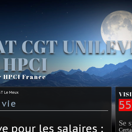
AT CGT UNILE
 HPCI
r HPCI France
GT Le Meux
VIS
 vie
55
Se 
e pour les salaires :
Certa