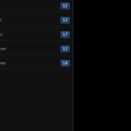
11
l
12
s
17
rier
12
vier
16