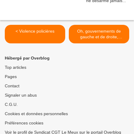
< Violence policières
Oh, gouvernements de
gauche et de droite,
qu'avez-vous fait du grand
âge? Rien, que du profit
pour le capital! >
Hébergé par Overblog
Top articles
Pages
Contact
Signaler un abus
C.G.U.
Cookies et données personnelles
Préférences cookies
Voir le profil de Syndicat CGT Le Meux sur le portail Overblog