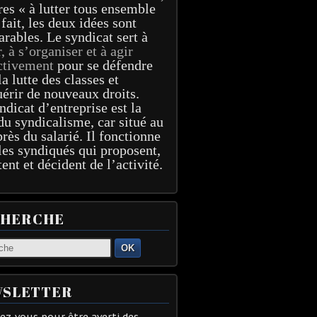
res « à lutter tous ensemble
 fait, les deux idées sont
arables. Le syndicat sert à
r, à s’organiser et à agir
ctivement
pour se défendre
la lutte des classes et
érir de nouveaux droits.
ndicat d’entreprise est la
du syndicalisme, car situé au
près du salarié. Il fonctionne
les syndiqués qui proposent,
tent et décident de l’activité.
CHERCHE
OK
SLETTER
z-vous pour être averti des