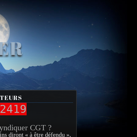
VER
ITEURS
2419
syndiquer CGT ?
ins diront « à être défendu »,