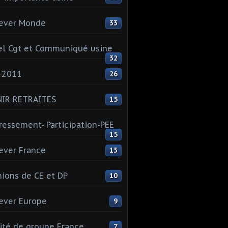
ever Monde
33
l Cgt et Communiqué usine
32
 2011
26
NIR RETRAITES
15
ressement- Participation-PEE
15
ever France
13
ions de CE et DP
10
ever Europe
9
té de groupe France
7