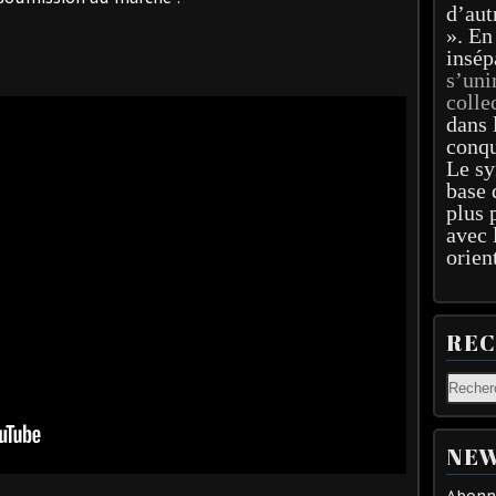
d’aut
». En
insép
s’uni
colle
dans 
conqu
Le sy
base 
plus 
avec 
orien
RE
NEW
Abonne