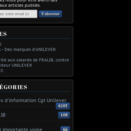
ux articles publiés.
ES
l
 - Des marques d'UNILEVER
rité aux salariés de FRALIB, contre
oiteur UNILEVER
ct
ÉGORIES
s d'information Cgt Unilever
6203
LIB
108
 importante usine
66