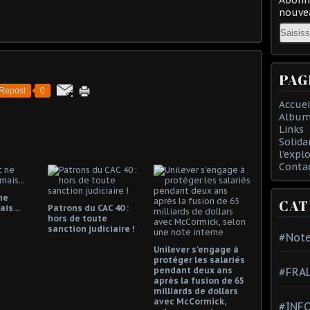
nouvea
Email
PAG
Repost
0
Accuei
Album
Links
Solida
l'expl
Conta
ne
CAT
is...
Patrons du CAC 40 :
hors de toute
sanction judiciaire !
#Note
Unilever s'engage à
protéger les salariés
pendant deux ans
#FRA
après la fusion de 65
milliards de dollars
avec McCormick,
#INFO