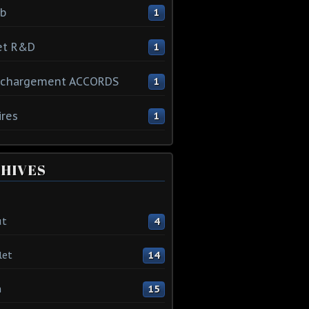
ib
1
et R&D
1
échargement ACCORDS
1
ires
1
HIVES
ût
4
let
14
n
15