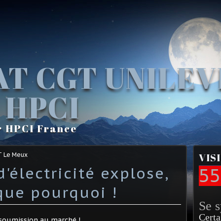
AT CGT UNILE
 HPCI
r HPCI France
T Le Meux
VIS
d'électricité explose,
55
que pourquoi !
Se 
Certa
a soumission au marché !