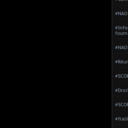
#NAO
#Info
fourn
#NAO
#Réun
#SCOP
#Droi
#SCO
#fral