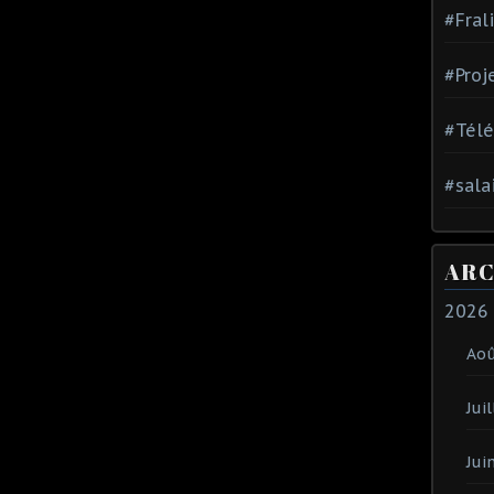
#Fral
#Proj
#Tél
#sala
ARC
2026
Ao
Juil
Jui