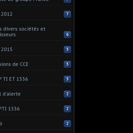
 2012
7
s divers sociétés et
isseurs
6
 2015
3
ions de CCE
3
 TI ET 1336
3
t d'alerte
2
PTI 1336
2
ib
2