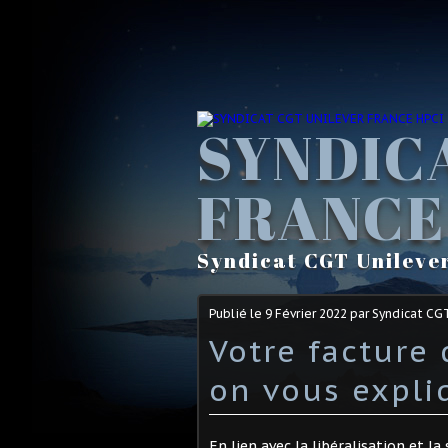
SYNDIC
FRANCE
Syndicat CGT Unileve
Publié le
9 Février 2022
par Syndicat CG
Votre facture 
on vous expli
En lien avec la libéralisation et l