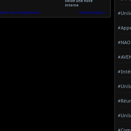
selon une note
interne
eraient des changements
Aéronautique
#Unil
#Appe
#NAO
#AVE
#Inté
#Unil
#Réun
#Unil
#Comi