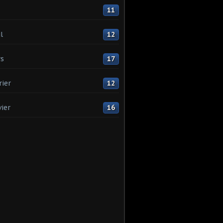
11
l
12
s
17
rier
12
vier
16