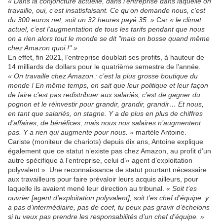
« Dans la conjoncture actuelle, dans l’entreprise dans laquelle on
travaille, oui, c’est insatisfaisant. Ce qu’on demande nous, c’est
du 300 euros net, soit un 32 heures payé 35. »
Car
« le climat
actuel, c’est l’augmentation de tous les tarifs pendant que nous
on a rien alors tout le monde se dit "mais on bosse quand même
chez Amazon quoi !" »
En effet, fin 2021, l’entreprise doublait ses profits, à hauteur de
14 milliards de dollars pour le quatrième semestre de l’année.
« On travaille chez Amazon : c’est la plus grosse boutique du
monde ! En même temps, on sait que leur politique et leur façon
de faire c’est pas redistribuer aux salariés, c’est de gagner du
pognon et le réinvestir pour grandir, grandir, grandir… Et nous,
en tant que salariés, on stagne. Y a de plus en plus de chiffres
d’affaires, de bénéfices, mais nous nos salaires n’augmentent
pas. Y a rien qui augmente pour nous. »
martèle Antoine.
Cariste (moniteur de chariots) depuis dix ans, Antoine explique
également que ce statut n’existe pas chez Amazon, au profit d’un
autre spécifique à l’entreprise, celui d’« agent d’exploitation
polyvalent ». Une reconnaissance de statut pourtant nécessaire
aux travailleurs pour faire prévaloir leurs acquis ailleurs, pour
laquelle ils avaient mené leur direction au tribunal.
« Soit t’es
ouvrier [agent d’exploitation polyvalent], soit t’es chef d’équipe, y
a pas d’intermédiaire, pas de coef, tu peux pas gravir d’échelons
si tu veux pas prendre les responsabilités d’un chef d’équipe. »