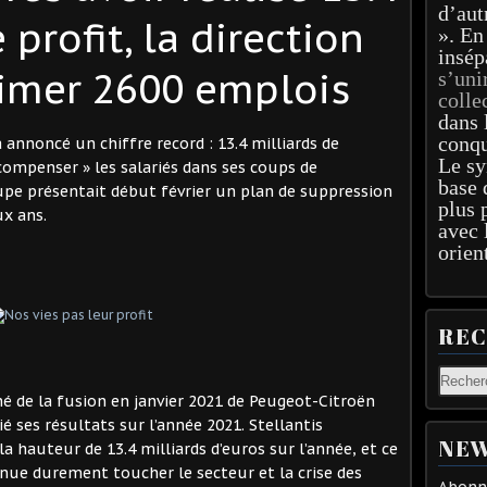
d’aut
 profit, la direction
». En
insép
imer 2600 emplois
s’uni
colle
dans 
conqu
 annoncé un chiffre record : 13.4 milliards de
Le sy
écompenser » les salariés dans ses coups de
base 
pe présentait début février un plan de suppression
plus 
ux ans.
avec 
orien
RE
 né de la fusion en janvier 2021 de Peugeot-Citroën
ié ses résultats sur l’année 2021. Stellantis
NEW
la hauteur de 13.4 milliards d’euros sur l’année, et ce
venue durement toucher le secteur et la crise des
Abonne