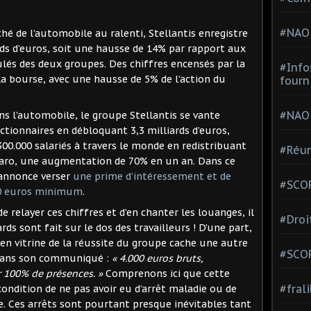
#NAO
é de l’automobile au ralenti, Stellantis enregistre
ards d’euros, soit une hausse de 14% par rapport aux
ulés des deux groupes. Des chiffres encensés par la
#Info
la bourse, avec une hausse de 5% de l’action du
fourn
#NAO
ans l’automobile, le groupe Stellantis se vante
ctionnaires en débloquant 3,3 milliards d’euros,
00.000 salariés à travers le monde en redistribuant
#Réun
Figaro, une augmentation de 70% en un an. Dans ce
 annonce verser
une prime d’intéressement et de
#SCOP
000 euros minimum
.
e relayer ces chiffres et d’en chanter les louanges, il
#Droi
rds sont fait sur le dos des travailleurs ! D’une part,
en vitrine de la réussite du groupe cache une autre
#SCO
 dans son communiqué :
« 4.000 euros bruts,
r 100% de présences. »
Comprenons ici que cette
#fral
condition de ne pas avoir eu d’arrêt maladie ou de
e. Ces arrêts sont pourtant presque inévitables tant