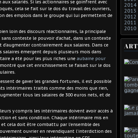
n aux salariés. Si les actionnaires se goinfrent avec
2014
oqués, cela se fait sur le dos du travail des ouvriers,
2013
ion des emplois dans le groupe qui lui permettent de
2012
2011
2010
ien loin des discours réactionnaires, la principale
t sans conteste le pouvoir d’achat, dans un contexte
ART
nt d’augmenter contrairement aux salaires. Dans ce
s salaires émergent depuis plusieurs mois dans
nitaire a été pour les plus riches une
aubaine pour
i montré que cet enrichissement se faisait sur le dos
ulaires.
cessent de gaver les grandes fortunes, il est possible
ats intérimaires traités comme des moins que rien,
’augmenter tous les salaires de 300 euros nets, et de
lleurs y compris les intérimaires doivent avoir accès à
nction et sans condition. Chaque intérimaire mis en
t et cela doit être combattu par l’ensemble des
mouvement ouvrier en revendiquant l’interdiction des