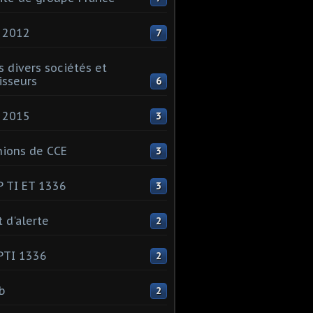
 2012
7
s divers sociétés et
isseurs
6
 2015
3
ions de CCE
3
 TI ET 1336
3
t d'alerte
2
PTI 1336
2
ib
2