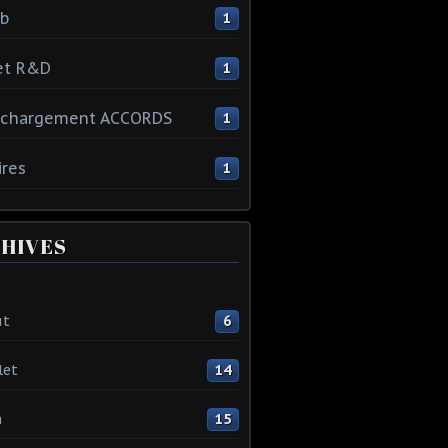
ib
1
et R&D
1
échargement ACCORDS
1
ires
1
HIVES
ût
6
let
14
n
15