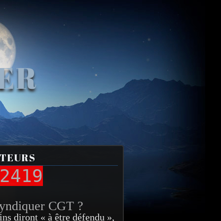
VER
ITEURS
2419
syndiquer CGT ?
ins diront « à être défendu »,