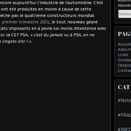
core aujourd’hui l’industrie de l’automobile. C’est
nouvea
i ont été produites en moins à cause de cette
Email
mpêche pas le quatrième constructeurs mondial
u premier trimestre 2021
, le tout nouveau géant
tats imposants en à peine six moins d’existence avec
PAG
Pour la CGT PSA,
« c’est du jamais vu à PSA, on ne
lingots d’or ! »
.
Accuei
Album
Links
Solida
l'expl
Conta
CAT
#Note
#FRA
#INFO