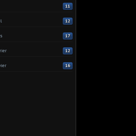
11
l
12
s
17
rier
12
vier
16