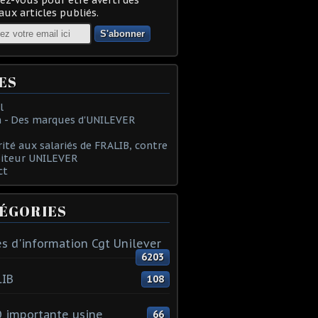
ux articles publiés.
ES
l
 - Des marques d'UNILEVER
rité aux salariés de FRALIB, contre
oiteur UNILEVER
ct
ÉGORIES
s d'information Cgt Unilever
6203
LIB
108
 importante usine
66