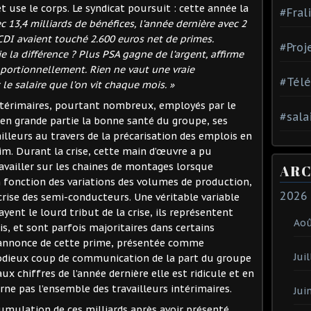
et use le corps. Le syndicat poursuit : cette année la
#Fral
c 13,4 milliards de bénéfices, l’année dernière avec 2
 CDI avaient touché 2.600 euros net de primes.
#Proj
e la différence ? Plus PSA gagne de l’argent, affirme
portionnellement. Rien ne vaut une vraie
#Tél
le salaire que l’on vit chaque mois. »
ntérimaires, pourtant nombreux, employés par le
#sala
 en grande partie la bonne santé du groupe, ses
ailleurs au travers de la précarisation des emplois en
im. Durant la crise, cette main d’œuvre a pu
vailler sur les chaines de montages lorsque
ARC
n fonction des variations des volumes de production,
2026
 crise des semi-conducteurs. Une véritable variable
ayent le lourd tribut de la crise, ils représentent
Ao
is, et sont parfois majoritaires dans certains
 l’annonce de cette prime, présentée comme
Juil
 odieux coup de communication de la part du groupe
x chiffres de l’année dernière elle est ridicule et en
rne pas l’ensemble des travailleurs intérimaires.
Jui
umulation de ces milliards après avoir présenté