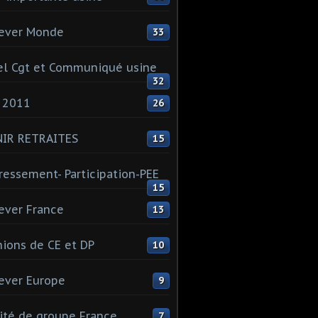
ever Monde
33
l Cgt et Communiqué usine
32
 2011
26
NIR RETRAITES
15
ressement- Participation-PEE
15
ever France
13
ions de CE et DP
10
ever Europe
9
té de groupe France
7