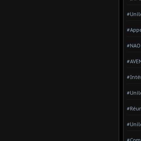
#Unil
#Appe
#NAO
#AVE
#Inté
#Unil
#Réun
#Unil
#Comi