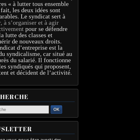
res « à lutter tous ensemble
 fait, les deux idées sont
arables. Le syndicat sert à
r, à s’organiser et à agir
ctivement
pour se défendre
la lutte des classes et
érir de nouveaux droits.
ndicat d’entreprise est la
du syndicalisme, car situé au
près du salarié. Il fonctionne
les syndiqués qui proposent,
tent et décident de l’activité.
CHERCHE
OK
SLETTER
z-vous pour être averti des