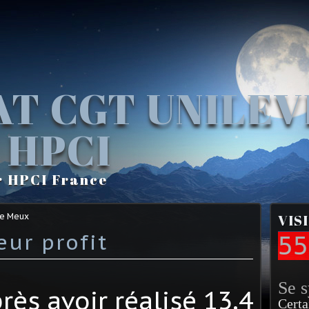
AT CGT UNILE
 HPCI
r HPCI France
Le Meux
VIS
eur profit
55
Se 
près avoir réalisé 13.4
Certa