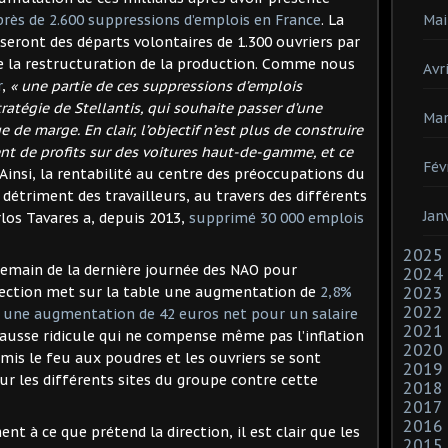
Mai
près de 2.600 suppressions d’emplois en France
. La
e seront des départs volontaires de 1.300 ouvriers par
de la restructuration de la production. Comme nous
Avri
r
,
« une partie de ces suppressions d’emplois
ratégie de Stellantis, qui souhaite passer d’une
Mar
de marge. En clair, l’objectif n’est plus de construire
t de profits sur des voitures haut-de-gamme, et ce
Fév
Ainsi, la rentabilité au centre des préoccupations du
 détriment des travailleurs, au travers des différents
Jan
los Tavares a, depuis 2013,
supprimé 30 000 emplois
2025
demain de la dernière journée des NAO pour
2024
2023
irection met sur la table une augmentation de
2,8%
2022
it une augmentation de 42 euros net pour un salaire
2021
hausse ridicule qui ne compense même pas l’inflation
2020
 mis le feu aux poudres et les ouvriers se sont
2019
sur les différents sites du groupe contre cette
2018
2017
2016
ent à ce que prétend la direction, il est clair que les
2015