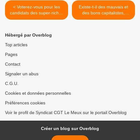
< Voterez-vous pour les
Existe-t-il des mauvais et
candidats des super-riches
des bons capitalistes,
?
pardon entrepreneurs libres
et non faussés? >
Hébergé par Overblog
Top articles
Pages
Contact
Signaler un abus
C.G.U.
Cookies et données personnelles
Préférences cookies
Voir le profil de Syndicat CGT Le Meux sur le portail Overblog
Créer un blog sur Overblog