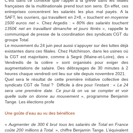
C’est dans ce contexte que l’appel à la grève dans les filiales
françaises de la multinationale prend tout son sens. En effet, ces
entreprises concentrent les salariés les plus mal payés. A la
SAFT, les ouvriers, qui travaillent en 2×8, «
touchent en moyenne
1500 euros net
». Chez Argedis : «
80% des salariés touchent
1350€ net en travaillant dimanche et jours fériés
», rappelle le
communiqué de presse de la coordination des syndicats CGT du
groupe Total.
Le mouvement du 24 juin peut aussi s’appuyer sur des luttes déjà
existantes dans ces filiales. Chez Hutchinson, dans les usines où
la CGT est majoritaire, comme à Segré (Maine-et-Loire), des «
Vendredis de la colère » sont organisés pour exiger des
augmentations de salaire. Des débrayages de 30 minutes à 2
heures chaque vendredi ont lieu sur site depuis novembre 2021.
Quel sera le résultat de cette première initiative collective des
syndicats CGT de Total ? Difficile à dire pour l’instant : «
Le 24
sera une première date. Ce jour-là on va se compter et voir
quelle suite on donne au mouvement
», programme Benjamin
Tange. Les élections profe
Une goûte d’eau au vu des bénéfices
«
Augmenter de 300 € brut tous les salariés de Total en France
coûte 200 millions à Total.
», chiffre Benjamin Tange. L’équivalent