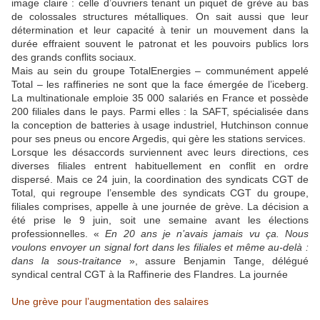
image claire : celle d’ouvriers tenant un piquet de grève au bas
de colossales structures métalliques. On sait aussi que leur
détermination et leur capacité à tenir un mouvement dans la
durée effraient souvent le patronat et les pouvoirs publics lors
des grands conflits sociaux.
Mais au sein du groupe TotalEnergies – communément appelé
Total – les raffineries ne sont que la face émergée de l’iceberg.
La multinationale emploie 35 000 salariés en France et possède
200 filiales dans le pays. Parmi elles : la SAFT, spécialisée dans
la conception de batteries à usage industriel, Hutchinson connue
pour ses pneus ou encore Argedis, qui gère les stations services.
Lorsque les désaccords surviennent avec leurs directions, ces
diverses filiales entrent habituellement en conflit en ordre
dispersé. Mais ce 24 juin, la coordination des syndicats CGT de
Total, qui regroupe l’ensemble des syndicats CGT du groupe,
filiales comprises, appelle à une journée de grève. La décision a
été prise le 9 juin, soit une semaine avant les élections
professionnelles. «
En 20 ans je n’avais jamais vu ça. Nous
voulons envoyer un signal fort dans les filiales et même au-delà :
dans la sous-traitance
», assure Benjamin Tange, délégué
syndical central CGT à la Raffinerie des Flandres. La journée
Une grève pour l’augmentation des salaires