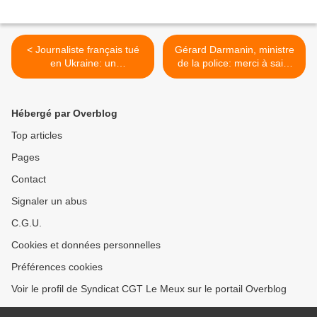
< Journaliste français tué
Gérard Darmanin, ministre
en Ukraine: un
de la police: merci à saint
communiqué syndical et un
Lacrymo qui a évité le pire
commentaire
>
Hébergé par Overblog
Top articles
Pages
Contact
Signaler un abus
C.G.U.
Cookies et données personnelles
Préférences cookies
Voir le profil de Syndicat CGT Le Meux sur le portail Overblog