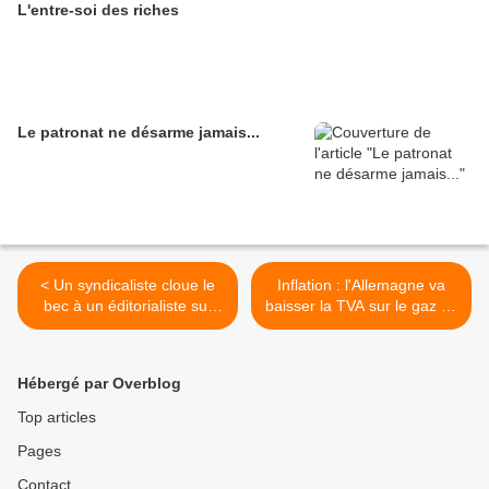
L'entre-soi des riches
Le patronat ne désarme jamais...
< Un syndicaliste cloue le
Inflation : l'Allemagne va
bec à un éditorialiste sur
baisser la TVA sur le gaz de
l'augmentation des salaires
19% à 7% pour aider les
– JP. Mercier
consommateurs >
Hébergé par Overblog
Top articles
Pages
Contact