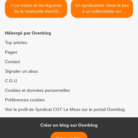
< Le melon et les légumes
Un syndicaliste cloue le bec
de la ratatouille bientôt
à un éditorialiste sur
cotés au CAC 40?
l'augmentation des salaires
– JP. Mercier >
Hébergé par Overblog
Top articles
Pages
Contact
Signaler un abus
C.G.U.
Cookies et données personnelles
Préférences cookies
Voir le profil de Syndicat CGT Le Meux sur le portail Overblog
Créer un blog sur Overblog