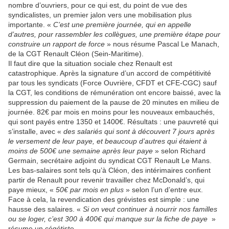
nombre d’ouvriers, pour ce qui est, du point de vue des
syndicalistes, un premier jalon vers une mobilisation plus
importante. «
C’est une première journée, qui en appelle
d’autres, pour rassembler les collègues, une première étape pour
construire un rapport de force
» nous résume Pascal Le Manach,
de la CGT Renault Cléon (Sein-Maritime).
Il faut dire que la situation sociale chez Renault est
catastrophique. Après la signature d’un accord de compétitivité
par tous les syndicats (Force Ouvrière, CFDT et CFE-CGC) sauf
la CGT, les conditions de rémunération ont encore baissé, avec la
suppression du paiement de la pause de 20 minutes en milieu de
journée. 82€ par mois en moins pour les nouveaux embauchés,
qui sont payés entre 1350 et 1400€. Résultats : une pauvreté qui
s’installe, avec «
des salariés qui sont à découvert 7 jours après
le versement de leur paye, et beaucoup d’autres qui étaient à
moins de 500€ une semaine après leur paye
» selon Richard
Germain, secrétaire adjoint du syndicat CGT Renault Le Mans.
Les bas-salaires sont tels qu’à Cléon, des intérimaires confient
partir de Renault pour revenir travailler chez McDonald’s, qui
paye mieux, «
50€ par mois en plus
» selon l’un d’entre eux.
Face à cela, la revendication des grévistes est simple : une
hausse des salaires. «
Si on veut continuer à nourrir nos familles
ou se loger, c’est 300 à 400€ qui manque sur la fiche de paye
»
résume un cégétiste.