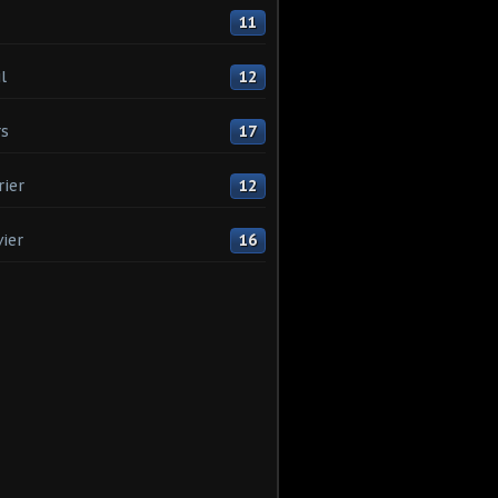
11
l
12
s
17
rier
12
vier
16