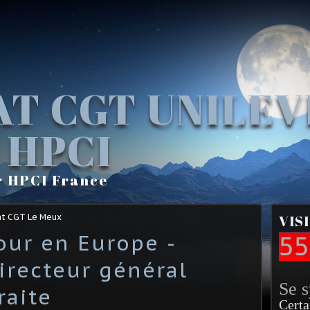
AT CGT UNILE
 HPCI
r HPCI France
at CGT Le Meux
VIS
our en Europe -
55
directeur général
Se 
raite
Certa