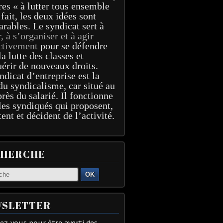
res « à lutter tous ensemble
 fait, les deux idées sont
arables. Le syndicat sert à
r, à s’organiser et à agir
ctivement
pour se défendre
la lutte des classes et
érir de nouveaux droits.
ndicat d’entreprise est la
du syndicalisme, car situé au
près du salarié. Il fonctionne
les syndiqués qui proposent,
tent et décident de l’activité.
CHERCHE
OK
SLETTER
z-vous pour être averti des