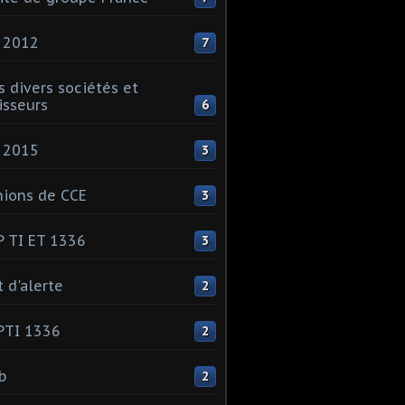
 2012
7
s divers sociétés et
isseurs
6
 2015
3
ions de CCE
3
 TI ET 1336
3
t d'alerte
2
PTI 1336
2
ib
2