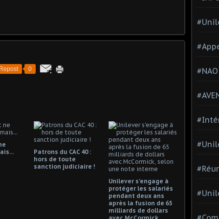
#Unil
#Appe
Repost
0
#NAO
#AVE
#Inté
#Unil
ne
is...
Patrons du CAC 40 :
hors de toute
sanction judiciaire !
#Réun
Unilever s'engage à
protéger les salariés
#Unil
pendant deux ans
après la fusion de 65
milliards de dollars
#Comi
avec McCormick,