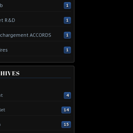
ib
1
et R&D
1
échargement ACCORDS
1
ires
1
HIVES
ût
4
let
14
n
15