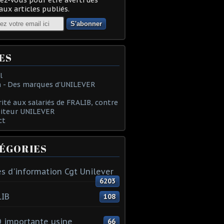
ux articles publiés.
ES
l
 - Des marques d'UNILEVER
rité aux salariés de FRALIB, contre
oiteur UNILEVER
ct
ÉGORIES
s d'information Cgt Unilever
6203
LIB
108
 importante usine
66