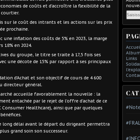
nouvea
conomies de coûts et d'accroître la flexibilité de la
Email
 courtier.
is sur le coût des intrants et les actions sur les prix
née prochaine.
PAG
c une inflation des coûts de 5% en 2023, la marge
rs 18% en 2024.
Accuei
Album
ves du groupe, le titre se traite à 17,5 fois ses
Links
avec une décote de 15% par rapport à ses principaux
Solida
l'expl
Conta
ation d'Achat et son objectif de cours de 4 600
u directeur général.
CAT
marché accueille favorablement la nouvelle : la
ment entachée par le rejet de l'offre d'achat de ce
#Note
K Consumer Healthcare), ainsi que par quelques
bénéfices.
#FRA
 long délai avant le départ du dirigeant permettra
 plus grand soin son successeur.
#INFO