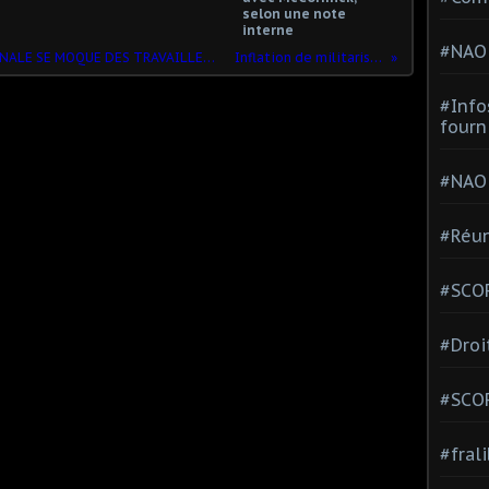
selon une note
interne
#NAO
ENCORE UNE FOIS LA CHAMBRE PATRONALE SE MOQUE DES TRAVAILLEURS !!
Inflation de militarisme
#Info
fourn
#NAO
#Réun
#SCOP
#Droi
#SCO
#fral