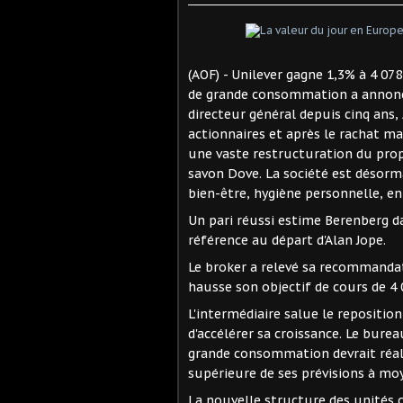
(AOF) - Unilever gagne 1,3% à 4 07
de grande consommation a annoncé l
directeur général depuis cinq ans, 
actionnaires et après le rachat 
une vaste restructuration du prop
savon Dove. La société est désorm
bien-être, hygiène personnelle, en
Un pari réussi estime Berenberg d
référence au départ d'Alan Jope.
Le broker a relevé sa recommandati
hausse son objectif de cours de 4 
L'intermédiaire salue le repositi
d'accélérer sa croissance. Le bure
grande consommation devrait réali
supérieure de ses prévisions à mo
La nouvelle structure des unités 