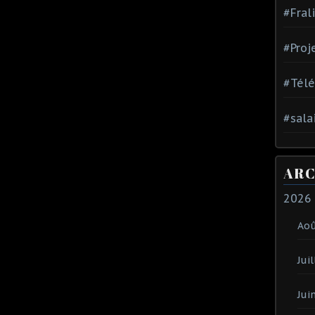
#Fral
#Proj
#Tél
#sala
ARC
2026
Ao
Juil
Jui