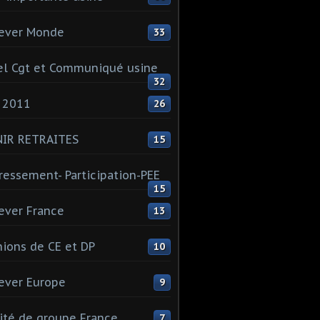
ever Monde
33
l Cgt et Communiqué usine
32
 2011
26
NIR RETRAITES
15
ressement- Participation-PEE
15
ever France
13
ions de CE et DP
10
ever Europe
9
té de groupe France
7