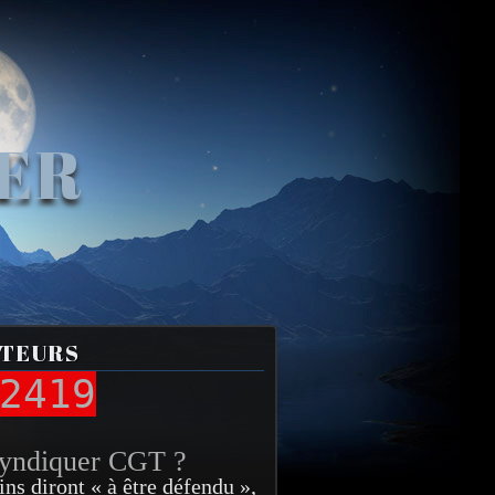
VER
ITEURS
2419
syndiquer CGT ?
ins diront « à être défendu »,