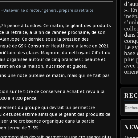
d’aut
». En
insép
s’uni
8,75 pence à Londres. Ce matin, le géant des produits
colle
a retraite, à la fin de l'année prochaine, de son
dans 
Alan Jope. Ce dernier, sous la pression des
conqu
manqué de GSK Consumer Healthcare a lancé en 2021
Le sy
base 
riétaire des glaces Magnum, du nettoyant Cif et du
plus 
ais organisée autour de cinq branches : beauté et
avec 
tretien de la maison, nutrition et glaces.
orien
ans une note publiée ce matin, mais qui ne fait pas
on sur le titre de Conserver à Achat et revu à la
RE
000 à 4 800 pence.
onnement du groupe qui devrait lui permettre
au d'études estime ainsi que le géant des produits de
ser une croissance organique dans la partie
NEW
yen terme de 3-5%.
commerciales devrait permettre une croissance plus
Abonne