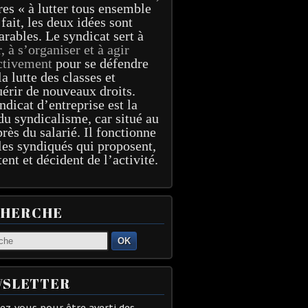
res « à lutter tous ensemble
 fait, les deux idées sont
arables. Le syndicat sert à
r, à s’organiser et à agir
ctivement
pour se défendre
la lutte des classes et
érir de nouveaux droits.
ndicat d’entreprise est la
du syndicalisme, car situé au
près du salarié. Il fonctionne
les syndiqués qui proposent,
tent et décident de l’activité.
CHERCHE
OK
SLETTER
z-vous pour être averti des