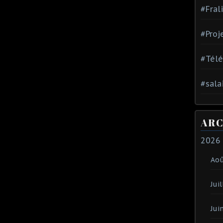
#Fral
#Proj
#Tél
#sala
ARC
2026
Ao
Juil
Jui