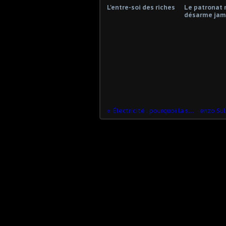
L'entre-soi des riches
Le patronat 
désarme jama
Électricité : pourquoi la situation devient folle