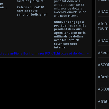
ne
is...
Patrons du CAC 40 :
#NAO
hors de toute
sanction judiciaire !
Unilever s'engage à
#Info
protéger les salariés
fourn
pendant deux ans
après la fusion de 65
milliards de dollars
#NAO
avec McCormick,
selon une note
interne
#Réun
enzo Sulli et Jean-Pierre Bosino, maires PCF d'Echirolles et de Montataire, refusent de payer la facture d'électricité !
#SCOP
#Droi
#SCO
#fral