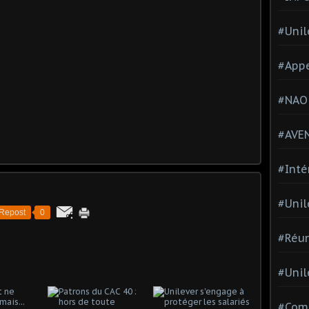
#Unil
#Appe
#NAO
#AVE
#Inté
#Unil
Repost
0
#Réun
#Unil
#Comi