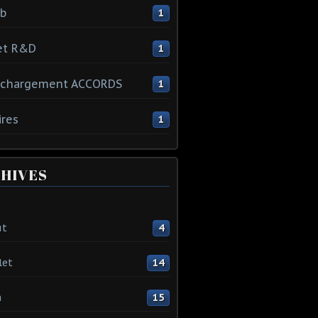
ib
1
et R&D
1
échargement ACCORDS
1
ires
1
HIVES
ût
4
let
14
n
15