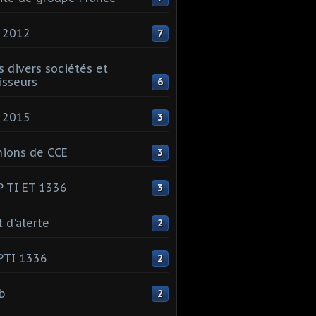
 2012
7
s divers sociétés et
isseurs
6
 2015
3
ions de CCE
3
 TI ET 1336
3
t d'alerte
2
PTI 1336
2
ib
2