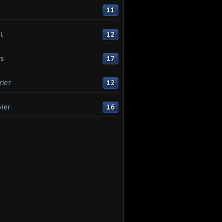
11
l
12
s
17
rier
12
vier
16