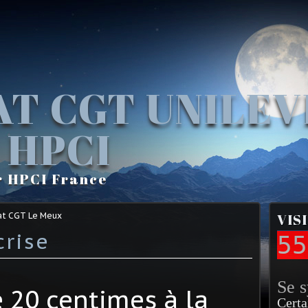
AT CGT UNILE
 HPCI
r HPCI France
at CGT Le Meux
VIS
crise
55
Se 
 20 centimes à la
Certa