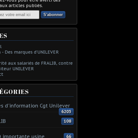
ux articles publiés.
ES
l
 - Des marques d'UNILEVER
rité aux salariés de FRALIB, contre
oiteur UNILEVER
ct
ÉGORIES
s d'information Cgt Unilever
6203
LIB
108
 importante usine
66