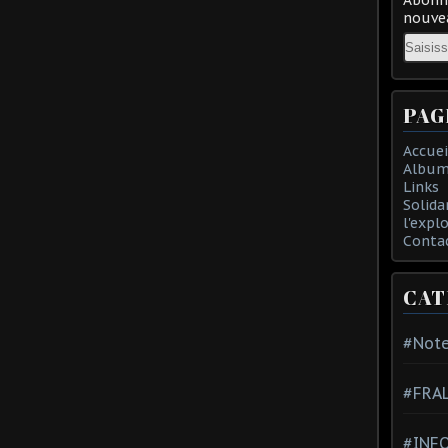
nouvea
Email
PAG
Accuei
Album
Links
Solida
l'expl
Conta
CAT
#Note
#FRA
#INFO