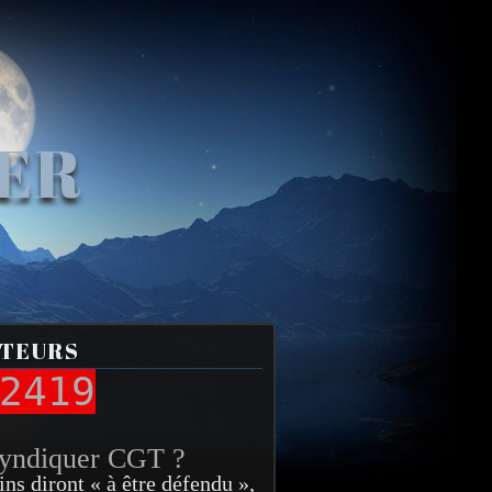
VER
ITEURS
2419
syndiquer CGT ?
ins diront « à être défendu »,