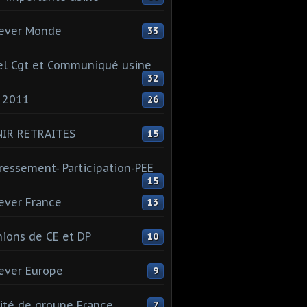
ever Monde
33
l Cgt et Communiqué usine
32
 2011
26
NIR RETRAITES
15
ressement- Participation-PEE
15
ever France
13
ions de CE et DP
10
ever Europe
9
té de groupe France
7