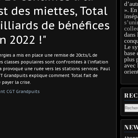
d’aut
st des miettes, Total
». En
insép
illiards de bénéfices
s’uni
colle
dans 
n 2022 !"
conqu
Le sy
base 
rgies a mis en place une remise de 20cts/L de
plus 
s classes populaires sont confrontées à l'inflation
avec 
a provoqué une ruée vers les stations services. Paul
orien
GT Grandpuits explique comment Total fait de
payer la crise.
ant CGT Grandpuits
RE
NEW
Abonne