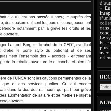
d’aut
». En
insép
hainé qui n’est pas passée inaperçue auprès des
s’uni
re, des dockers qui sont toujours et courageusement
colle
dans 
 défendre notamment par la grève les droits et les
conqu
e ouvrière.
Le sy
base 
ager Laurent Berger ; le chef de la CFDT, syndicat
plus 
st d’être le porte stylo du patronat et de ses
avec 
quasiment l’ensemble des « accords » entretenant
orien
âge de la retraite, ouverture le dimanche et bien sûr
RE
ère de l’UNSA sont les cautions permanentes de la
blique et des services publics. Ou qui encore
eau dans le dos des raffineurs qui part leur grève
ides augmentation de salaire et de mettre se sujet à
asse ouvrière
NEW
Abonne