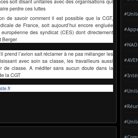
ces soit disant unitaires avec des organisations qui
faire perdre ces luttes
#Unil
ion de savoir comment il est possible que la CGT,
ndicale de France, soit aujourd’hui encore engluée
#Appe
n européenne des syndicat (CES) dont directement
t Berger
#NAO
’il prend l’avion sait réclamer à ne pas mélanger les
#AVE
isissant avec soin sa classe, les travailleurs aussi
er de classe. A méditer sans aucun doute dans la
de la CGT
#Inté
te.fr
#Unil
#Réun
#Unil
#Comi