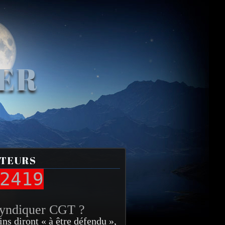
VER
ITEURS
2419
syndiquer CGT ?
ins diront « à être défendu »,