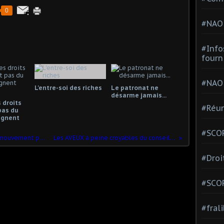
0
#NAO
#Info
fourn
#NAO
L'entre-soi des riches
Le patronat ne
désarme jamais...
 droits
#Réun
pas du
gagnent
#SCOP
Saint-Crépin-Ibouvillers. À Safran, le mouvement pour des augmentations de salaire devrait être reconduit
Les AVEUX à peine croyables du conseiller de ZELENSKY sur la guerre avec la RUSSIE
#Droi
#SCO
#fral