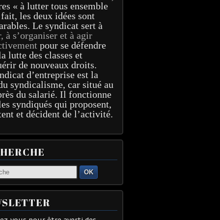
res « à lutter tous ensemble
 fait, les deux idées sont
arables. Le syndicat sert à
r, à s’organiser et à agir
ctivement
pour se défendre
la lutte des classes et
érir de nouveaux droits.
ndicat d’entreprise est la
du syndicalisme, car situé au
près du salarié. Il fonctionne
les syndiqués qui proposent,
tent et décident de l’activité.
CHERCHE
OK
SLETTER
z-vous pour être averti des