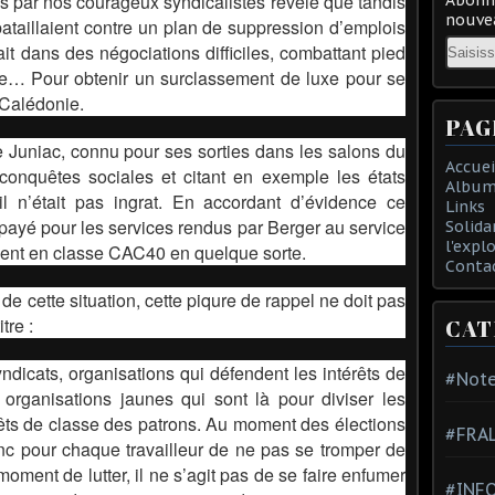
 par nos courageux syndicalistes révèle que tandis
nouvea
ataillaient contre un plan de suppression d’emplois
Email
t dans des négociations difficiles, combattant pied
nce… Pour obtenir un surclassement de luxe pour se
 Calédonie.
PAG
e Juniac, connu pour ses sorties dans les salons du
Accuei
onquêtes sociales et citant en exemple les états
Album
l n’était pas ingrat. En accordant d’évidence ce
Links
payé pour les services rendus par Berger au service
Solida
l'expl
ment en classe CAC40 en quelque sorte.
Conta
 de cette situation, cette piqure de rappel ne doit pas
tre :
CAT
ndicats, organisations qui défendent les intérêts de
#Note
s organisations jaunes qui sont là pour diviser les
térêts de classe des patrons. Au moment des élections
#FRA
donc pour chaque travailleur de ne pas se tromper de
oment de lutter, il ne s’agit pas de se faire enfumer
#INFO