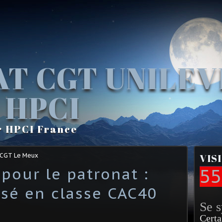
AT CGT UNILE
 HPCI
r HPCI France
 CGT Le Meux
VIS
pour le patronat :
55
ssé en classe CAC40
Se 
Certa