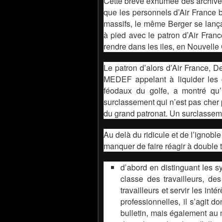
Cette brève exhumée des archives
que les personnels d’Air France b
massifs, le même Berger se lançai
à pied avec le patron d’Air Fra
rendre dans les iles, en Nouvelle
Le patron d’alors d’Air France, D
MEDEF appelant à liquider les c
féodaux du golfe, a montré qu’i
surclassement qui n’est pas cher 
du grand patronat. Un surclasse
Au delà du ridicule et de l’ignoble
manquer de faire réagir à double ti
d’abord en distinguant les sy
classe des travailleurs, de
travailleurs et servir les in
professionnelles, il s’agit 
bulletin, mais également au m