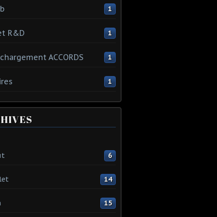
ib
1
et R&D
1
échargement ACCORDS
1
ires
1
HIVES
ût
6
let
14
n
15