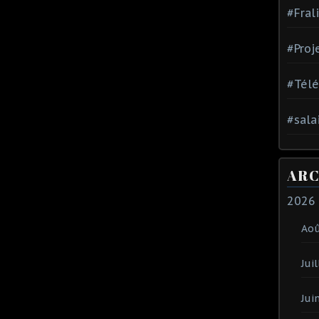
#Fral
#Proj
#Tél
#sala
ARC
2026
Ao
Juil
Jui