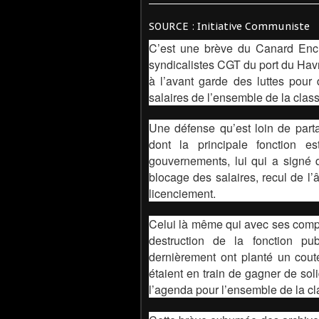
SOURCE : Initiative Communiste
C’est une brève du Canard Enc
syndicalistes CGT du port du Hav
à l’avant garde des luttes pour
salaires de l’ensemble de la class
Une défense qu’est loin de part
dont la principale fonction e
gouvernements, lui qui a signé 
blocage des salaires, recul de l’
licenciement.
Celui là même qui avec ses comp
destruction de la fonction pu
dernièrement ont planté un cout
étaient en train de gagner de sol
l’agenda pour l’ensemble de la cl