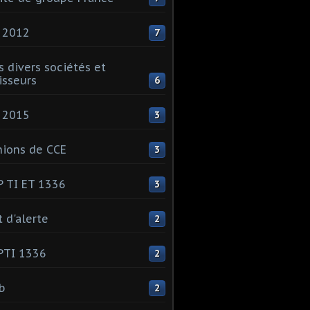
 2012
7
s divers sociétés et
isseurs
6
 2015
3
ions de CCE
3
 TI ET 1336
3
t d'alerte
2
PTI 1336
2
ib
2