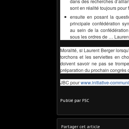
dans des recherches d’allian
sont en réalité toujours pour 
ensuite en posant la quest
principale confédération sy
au sein de la confédératio
sous les ordres de … Lauren
Moralité, si Laurent Berger lorsqu
torchons et les serviettes en cho
doivent savoir ne pas se tromp
préparation du prochain congrès 
JBC pour
www.initiative-communis
Publié par FSC
Partager cet article