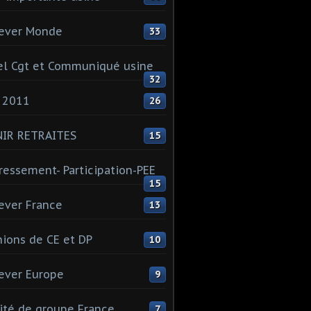
ever Monde
33
l Cgt et Communiqué usine
32
 2011
26
NIR RETRAITES
15
ressement- Participation-PEE
15
ever France
13
ions de CE et DP
10
ever Europe
9
té de groupe France
7