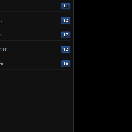
11
l
12
s
17
rier
12
vier
16