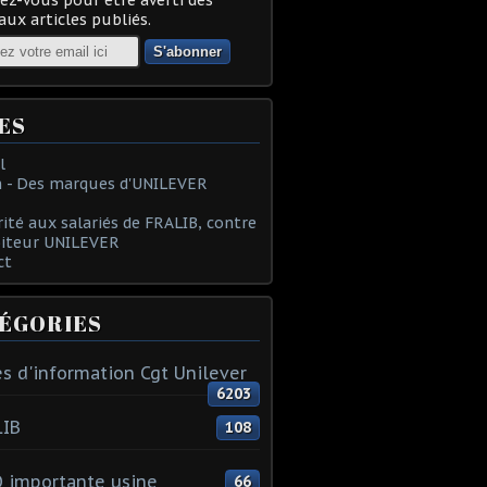
ux articles publiés.
ES
l
 - Des marques d'UNILEVER
rité aux salariés de FRALIB, contre
oiteur UNILEVER
ct
ÉGORIES
s d'information Cgt Unilever
6203
LIB
108
 importante usine
66