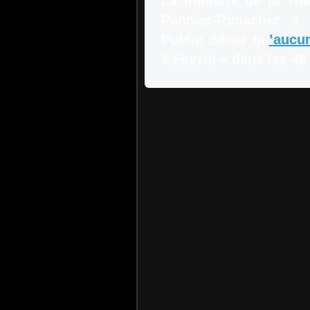
La ministre de la Tra
Pannier-Runacher a 
Public Sénat qu
’aucun
à Feyzin « dans les 48