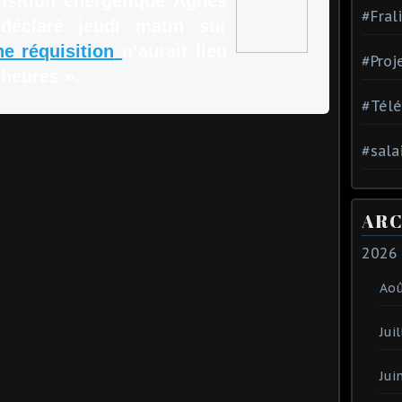
nsition énergétique Agnès
#Fral
déclaré jeudi matin sur
e réquisition
n’aurait lieu
#Proj
 heures ».
#Tél
#sala
ARC
2026
Ao
Juil
Jui