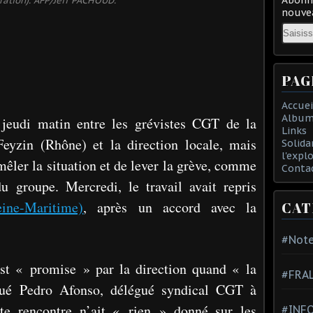
tration). AFP/Jeff PACHOUD.
nouvea
Email
PAG
Accuei
Album
 jeudi matin entre les grévistes CGT de la
Links
Feyzin (Rhône) et la direction locale, mais
Solida
l'expl
mêler la situation et de lever la grève, comme
Conta
du groupe. Mercredi, le travail avait repris
eine-Maritime)
, après un accord avec la
CAT
#Note
st « promise » par la direction quand « la
#FRA
qué Pedro Afonso, délégué syndical CGT à
tte rencontre n’ait « rien » donné sur les
#INFO