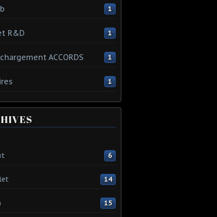
ib
1
et R&D
1
échargement ACCORDS
1
ires
1
HIVES
ût
6
let
14
n
15