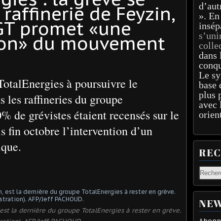
d’aut
 raffinerie de Feyzin,
». En
GT promet «une
insép
s’uni
tion» du mouvement
colle
dans 
conqu
Le sy
 TotalEnergies à poursuivre le
base 
plus 
les raffineries du groupe
avec 
% de grévistes étaient recensés sur le
orien
is fin octobre l’intervention d’un
ique.
RE
NEW
 est la dernière du groupe TotalEnergies à rester en grève.
Abonne