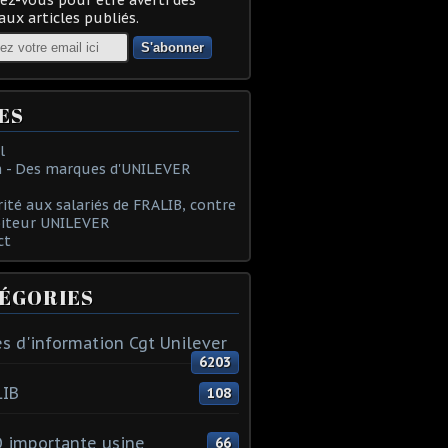
ux articles publiés.
ES
l
 - Des marques d'UNILEVER
rité aux salariés de FRALIB, contre
oiteur UNILEVER
ct
ÉGORIES
s d'information Cgt Unilever
6203
LIB
108
 importante usine
66