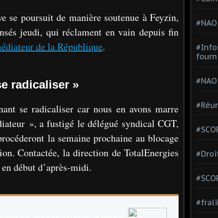
ve se poursuit de manière soutenue à Feyzin,
#NAO
sés jeudi, qui réclament en vain depuis fin
médiateur de la République
.
#Info
fourn
#NAO
 radicaliser »
#Réun
nt se radicaliser car nous en avons marre
diateur », a fustigé le délégué syndical CGT,
#SCOP
procéderont la semaine prochaine au blocage
ion. Contactée, la direction de TotalEnergies
#Droi
i en début d’après-midi.
#SCO
#fral