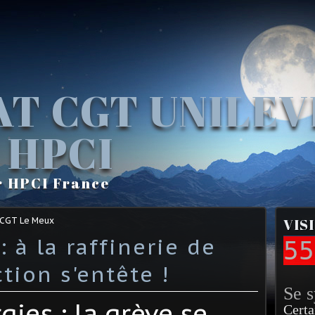
AT CGT UNILE
 HPCI
r HPCI France
 CGT Le Meux
VIS
: à la raffinerie de
55
ction s'entête !
Se 
gies : la grève se
Certa