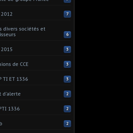
 2012
7
s divers sociétés et
isseurs
6
 2015
3
ions de CCE
3
 TI ET 1336
3
t d'alerte
2
PTI 1336
2
ib
2