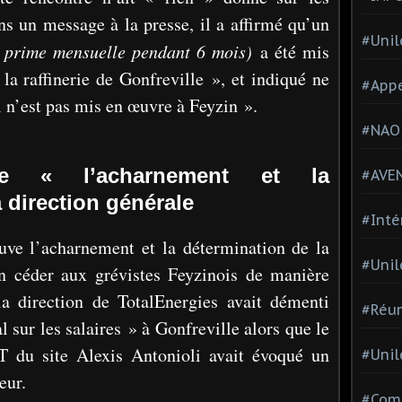
ns un message à la presse, il a affirmé qu’un
#Unil
 prime mensuelle pendant 6 mois)
a été mis
la raffinerie de Gonfreville », et indiqué ne
#Appe
 n’est pas mis en œuvre à Feyzin ».
#NAO
 « l’acharnement et la
#AVE
 direction générale
#Inté
uve l’acharnement et la détermination de la
#Unil
en céder aux grévistes Feyzinois de manière
la direction de TotalEnergies avait démenti
#Réun
 sur les salaires » à Gonfreville alors que le
T du site Alexis Antonioli avait évoqué un
#Unil
eur.
#Comi