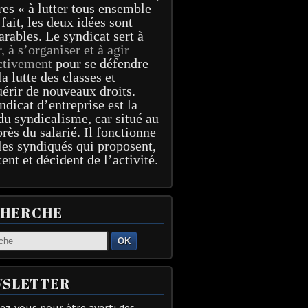
res « à lutter tous ensemble
 fait, les deux idées sont
arables. Le syndicat sert à
r, à s’organiser et à agir
ctivement
pour se défendre
la lutte des classes et
érir de nouveaux droits.
ndicat d’entreprise est la
du syndicalisme, car situé au
près du salarié. Il fonctionne
les syndiqués qui proposent,
tent et décident de l’activité.
CHERCHE
OK
SLETTER
z-vous pour être averti des