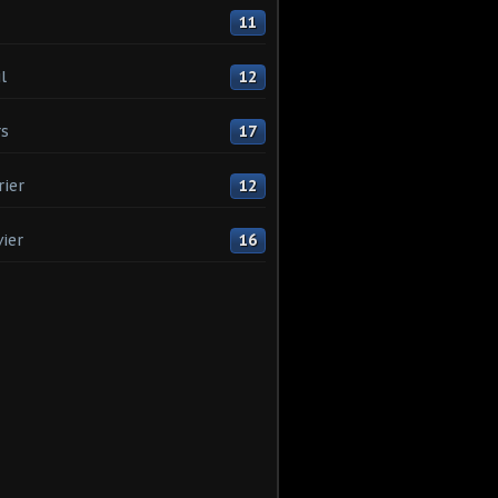
11
l
12
s
17
rier
12
vier
16