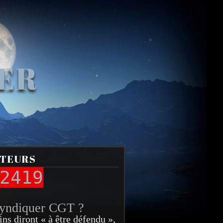
VER
ITEURS
2419
syndiquer CGT ?
ins diront « à être défendu »,