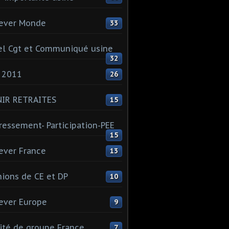
ever Monde
33
l Cgt et Communiqué usine
32
 2011
26
NIR RETRAITES
15
ressement- Participation-PEE
15
ever France
13
ions de CE et DP
10
ever Europe
9
té de groupe France
7