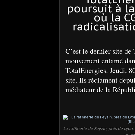
poursuit à la
où la C
radicalisa
C’est le dernier site de
mouvement entamé dans 
TotalEnergies. Jeudi, 80
site. Ils réclament depu
médiateur de la Républ
La raffinerie de Feyzin, près de Lyon,