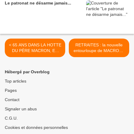
Le patronat ne désarme jamais...
< 65 ANS DANS LA HOTTE
RETRAITES : la nouvelle
DU PÈRE MACRON, EN
entourloupe de MACRON !
PLUS DES PÉNURIES
>
D'ÉLECTRICITÉ ET DE
L'INFLATION ... MACRON
Hébergé par Overblog
NE COMPTE QUE SUR
NOTRE RÉSIGNATION !
Top articles
Pages
Contact
Signaler un abus
C.G.U.
Cookies et données personnelles