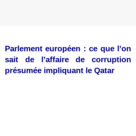
Parlement européen : ce que l’on
sait de l’affaire de corruption
présumée impliquant le Qatar
D'après Le Parisien
, la police belge, a
appréhendé l'eurodéputé Panzeri qui avait été condamné
en 2017 par la Cour européenne de Luxembourg à
rembourser 83 764 euros de dépenses indues au
Parlement européen. Il est fondateur et président de
l’organisation
Fight Impunity
, qui se dit « lutter contre
l’impunité pour de sérieuses violations des droits humains
» et pour la justice internationale....
Le Parisien
précise que la Grecque Eva Kaili,
l’une des