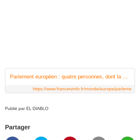
décembre à Bruxelles, selon un porte-parole du parquet
fédéral. Un éventuel placement en détention provisoire par
le juge d'instruction doit être décidé dans un délai de 48
heures après l'interpellation, soit ce 11 décembre au plus
tard.
Vu sur l’application RT News
AUTRE LIEN :
Parlement européen : quatre personnes, dont la vice-présidente Eva Kaili, placées en détention provisoire dans l'enquête pour corruption impliquant le Qatar
https://www.francetvinfo.fr/monde/europe/parleme
Publié par EL DIABLO
Partager