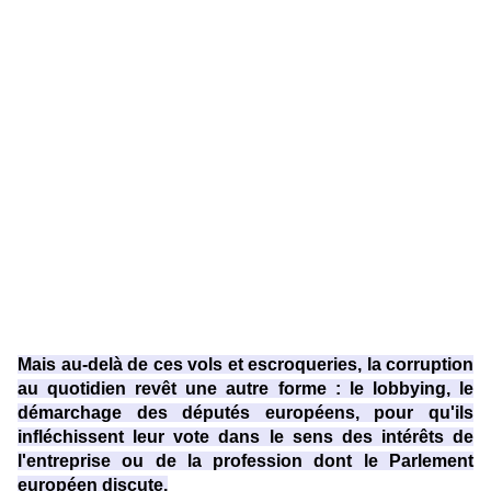
européen.
Le Parisien
poursuit : le bureau des assistants de deux
députés du groupe S&D -
Socialisme et Démocratie
, les
Belges Marc Tarabella et Marie Arena ont par ailleurs été
fouillés par les enquêteurs et placés sous scellés.
Selon l’agence Belga, l’assistante parlementaire de
l’ancienne ministre belge Marie Arena, d’origine italienne,
travaillait il y a un an pour
Fight Impunity
. Un assistant
parlementaire du groupe
Parti populaire européen (PP)
a
également été interrogé.
Le « patron » mondial des syndicats, Luca Visentini, le
secrétaire général fraîchement élu de la
Confédération
internationale des syndicats
, a été également interpellé
dans la matinée.
Du beau monde, en vérité.
Mais au-delà de ces vols et escroqueries, la corruption
au quotidien revêt une autre forme : le lobbying, le
démarchage des députés européens, pour qu'ils
infléchissent leur vote dans le sens des intérêts de
l'entreprise ou de la profession dont le Parlement
européen discute.