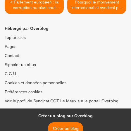
< Parlement européen : la
Pourquoi le mouvement
corruption au plus haut
international et syndical pro
niveau ? - L'info et le
USA est-il si corrompu ? >
commentaire de Jean LÉVY
Hébergé par Overblog
Top articles
Pages
Contact
Signaler un abus
C.G.U.
Cookies et données personnelles
Préférences cookies
Voir le profil de Syndicat CGT Le Meux sur le portail Overblog
Créer un blog sur Overblog
Créer un blog